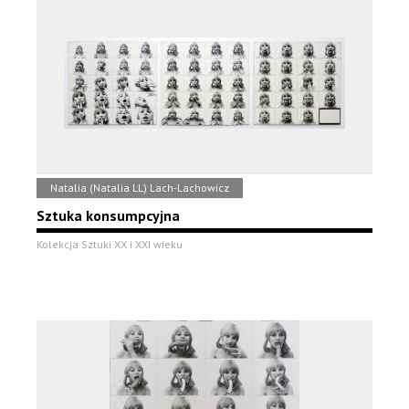
Natalia (Natalia LL) Lach-Lachowicz
Sztuka konsumpcyjna
Kolekcja Sztuki XX i XXI wieku