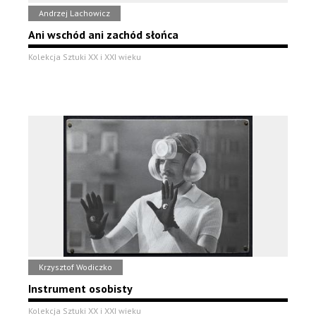
Andrzej Lachowicz
Ani wschód ani zachód słońca
Kolekcja Sztuki XX i XXI wieku
Krzysztof Wodiczko
Instrument osobisty
Kolekcja Sztuki XX i XXI wieku