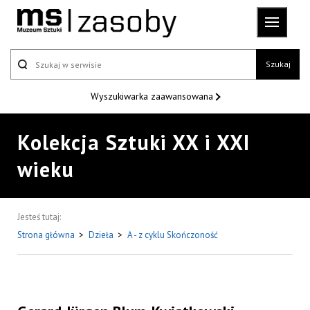
Szukaj
Wyszukiwarka
zaawansowana
Kolekcja Sztuki XX i XXI
wieku
Jesteś tutaj:
Strona główna
>
Dzieła
>
A - z cyklu Skończoność