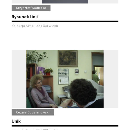
Krzysztof Wodiczko
Rysunek linii
Kolekcja Sztuki XX i XXI wieku
Cezary Bodzianowski
Unik