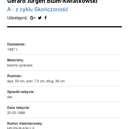
Gerard Jürgen Blum-Kwiatkowski
A - z cyklu Skończoność
Udostępnij:
Datowanie:
1987 r.
Materiały:
blacha cynkowa
Rozmiar:
wys. 50 cm, szer. 7,5 cm, dług. 36 cm
Sposób nabycia:
dar
Data nabycia:
20.05.1988
Numer inwentarzowy:
MS/SN/R/406/1-5