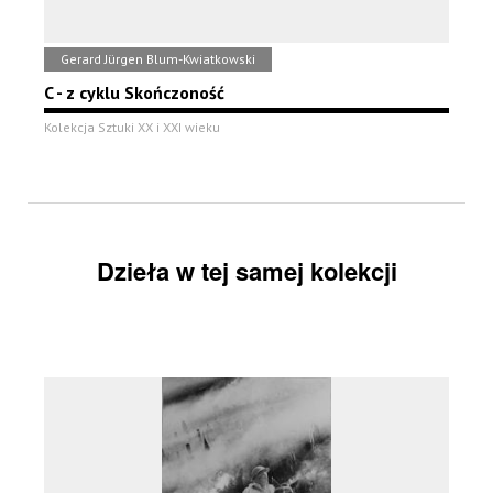
Gerard Jürgen Blum-Kwiatkowski
C - z cyklu Skończoność
Kolekcja Sztuki XX i XXI wieku
Dzieła w tej samej kolekcji