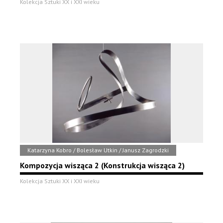
Kolekcja Sztuki XX i XXI wieku
Katarzyna Kobro / Bolesław Utkin / Janusz Zagrodzki
Kompozycja wisząca 2 (Konstrukcja wisząca 2)
Kolekcja Sztuki XX i XXI wieku