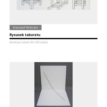
Krzysztof Wodiczko
Rysunek taboretu
Kolekcja Sztuki XX i XXI wieku