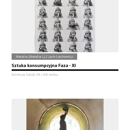
Natalia (Natalia LL) Lach-Lachowicz
Sztuka konsumpcyjna Faza - XI
Kolekcja Sztuki XX i XXI wieku