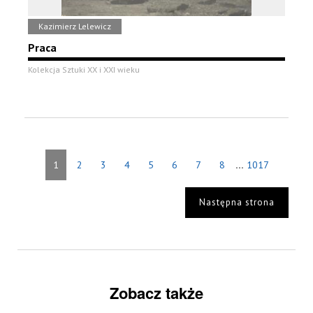
Kazimierz Lelewicz
Praca
Kolekcja Sztuki XX i XXI wieku
...
1
2
3
4
5
6
7
8
1017
Następna strona
Zobacz także