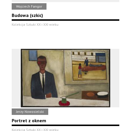
Wojciech Fangor
Budowa (szkic)
Kolekcja Sztuki XX i XXI wieku
Jerzy Nowosielski
Portret z oknem
Kolekcja Sztuki XX i XXI wieku