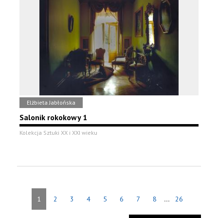
Elżbieta Jabłońska
Salonik rokokowy 1
Kolekcja Sztuki XX i XXI wieku
...
1
2
3
4
5
6
7
8
26