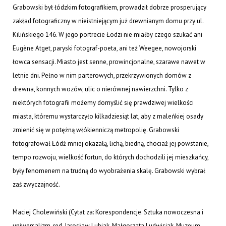
Grabowski był łódzkim fotografikiem, prowadził dobrze prosperujący
zakład fotograficzny w nieistniejącym już drewnianym domu przy ul.
Kilińskiego 146. W jego portrecie Łodzi nie miałby czego szukać ani
Eugène Atget, paryski fotograf-poeta, ani też Weegee, nowojorski
łowca sensacji. Miasto jest senne, prowincjonalne, szarawe nawet w
letnie dni. Pełno w nim parterowych, przekrzywionych domów z
drewna, konnych wozów, ulic o nierównej nawierzchni. Tylko z
niektórych fotografii możemy domyślić się prawdziwej wielkości
miasta, któremu wystarczyło kilkadziesiąt lat, aby z maleńkiej osady
zmienić się w potężną włókienniczą metropolię. Grabowski
fotografował Łódź mniej okazałą, lichą, biedną, chociaż jej powstanie,
tempo rozwoju, wielkość fortun, do których dochodzili jej mieszkańcy,
były fenomenem na trudną do wyobrażenia skalę. Grabowski wybrał
zaś zwyczajność.
Maciej Cholewiński (Cytat za:
Korespondencje. Sztuka nowoczesna i
uniwersalizm
, red. Jarosław Lubiak, Małgorzata Ludwisiak, Muzeum