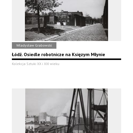
Władysław Grabowski
Łódź. Osiedle robotnicze na Księzym Młynie
Kolekcja Sztuki XX i XXI wieku