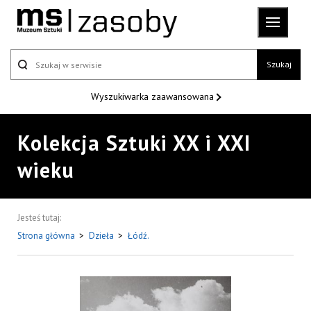
Szukaj
Wyszukiwarka
zaawansowana
Kolekcja Sztuki XX i XXI
wieku
Jesteś tutaj:
Strona główna
>
Dzieła
>
Łódź.