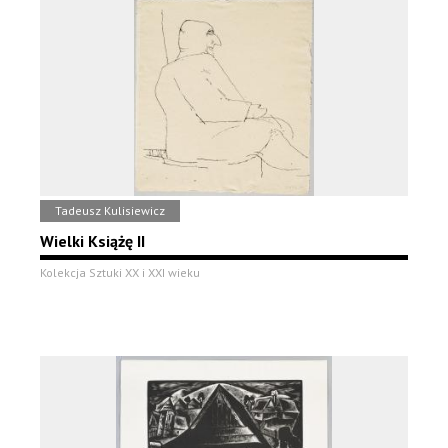
Tadeusz Kulisiewicz
Wielki Książę II
Kolekcja Sztuki XX i XXI wieku