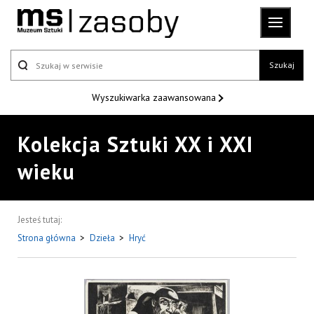
Szukaj
Wyszukiwarka
zaawansowana
Kolekcja Sztuki XX i XXI
wieku
Jesteś tutaj:
Strona główna
>
Dzieła
>
Hryć