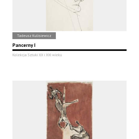
Tadeusz Kulisiewicz
Pancerny I
Kolekcja Sztuki XX i XXI wieku