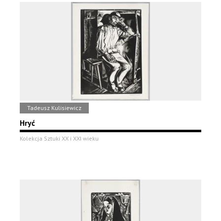
Tadeusz Kulisiewicz
Hryć
Kolekcja Sztuki XX i XXI wieku