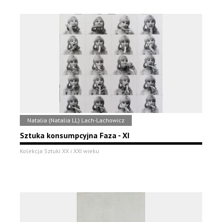
Natalia (Natalia LL) Lach-Lachowicz
Sztuka konsumpcyjna Faza - XI
Kolekcja Sztuki XX i XXI wieku