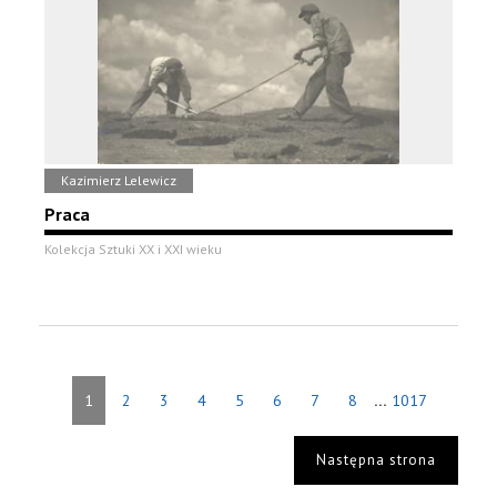
Kazimierz Lelewicz
Praca
Kolekcja Sztuki XX i XXI wieku
...
1
2
3
4
5
6
7
8
1017
Następna strona