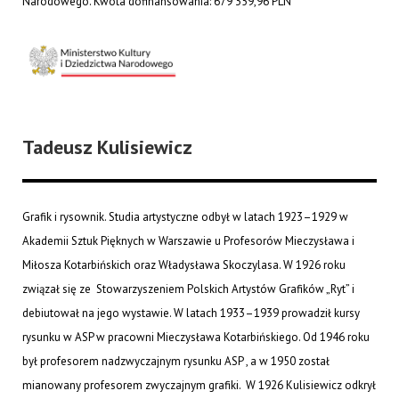
Narodowego. Kwota dofinansowania: 679 359,96 PLN
Tadeusz Kulisiewicz
Grafik i rysownik. Studia artystyczne odbył w latach 1923–1929 w
Akademii Sztuk Pięknych w Warszawie u Profesorów Mieczysława i
Miłosza Kotarbińskich oraz Władysława Skoczylasa. W 1926 roku
związał się ze Stowarzyszeniem Polskich Artystów Grafików „Ryt” i
debiutował na jego wystawie. W latach 1933–1939 prowadził kursy
rysunku w ASP w pracowni Mieczysława Kotarbińskiego. Od 1946 roku
był profesorem nadzwyczajnym rysunku ASP , a w 1950 został
mianowany profesorem zwyczajnym grafiki. W 1926 Kulisiewicz odkrył