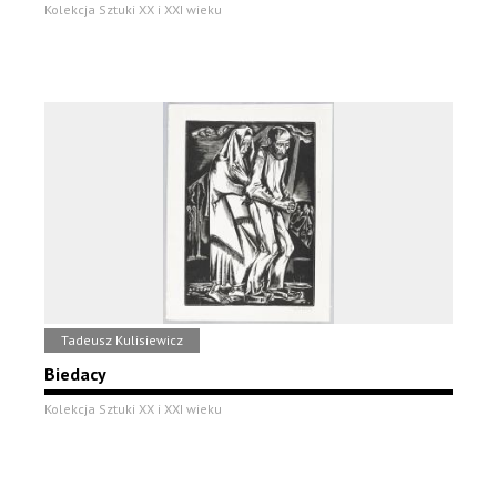
Kolekcja Sztuki XX i XXI wieku
Tadeusz Kulisiewicz
Biedacy
Kolekcja Sztuki XX i XXI wieku