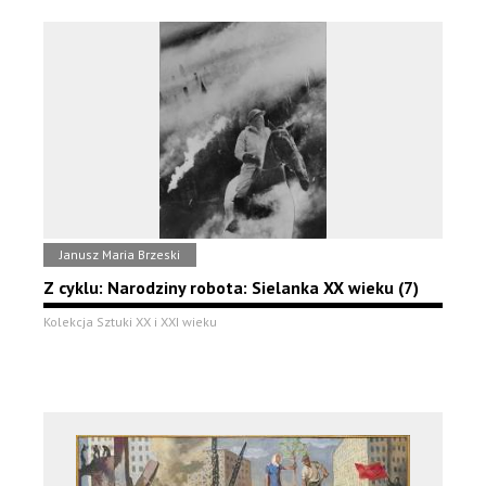
Janusz Maria Brzeski
Z cyklu: Narodziny robota: Sielanka XX wieku (7)
Kolekcja Sztuki XX i XXI wieku