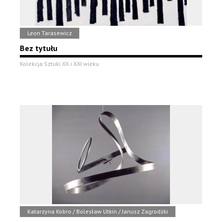
Leon Tarasewicz
Bez tytułu
Kolekcja Sztuki XX i XXI wieku
Katarzyna Kobro / Bolesław Utkin / Janusz Zagrodzki