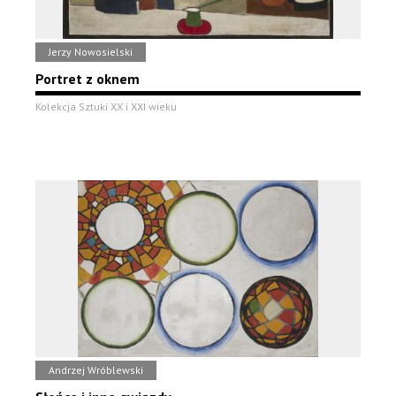
Jerzy Nowosielski
Portret z oknem
Kolekcja Sztuki XX i XXI wieku
Andrzej Wróblewski