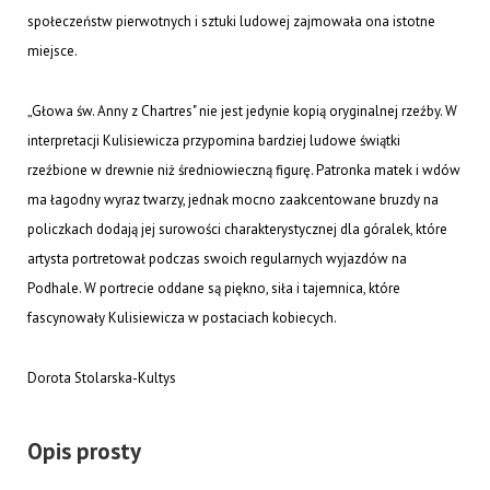
społeczeństw pierwotnych i sztuki ludowej zajmowała ona istotne
miejsce.
„Głowa św. Anny z Chartres" nie jest jedynie kopią oryginalnej rzeźby. W
interpretacji Kulisiewicza przypomina bardziej ludowe świątki
rzeźbione w drewnie niż średniowieczną figurę. Patronka matek i wdów
ma łagodny wyraz twarzy, jednak mocno zaakcentowane bruzdy na
policzkach dodają jej surowości charakterystycznej dla góralek, które
artysta portretował podczas swoich regularnych wyjazdów na
Podhale. W portrecie oddane są piękno, siła i tajemnica, które
fascynowały Kulisiewicza w postaciach kobiecych.
Dorota Stolarska-Kultys
Opis prosty