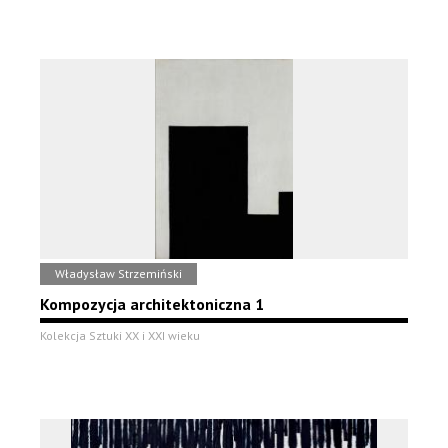
Władysław Strzemiński
Kompozycja architektoniczna 1
Kolekcja Sztuki XX i XXI wieku