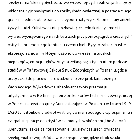
rzeźby romańskie i gotyckie. Już we wcześniejszych realizacjach artysty
widoczne były nawiązania do rzeźby średniowiecznej, a postacie z jego
grafik niejednokrotnie bardziej przypominały wyrzeźbione figury aniżeli
żywych ludzi. Kulisiewicz nie pozbawiał ich jednak nigdy emocji i
wyrazu, wypisywanego na ich twarzach przy pomocy „grubo ciosanych”,
ostrych linii i mocnego kontrastu czerni i bieli. Były to zabiegi bliskie
ekspresjonizmowi, w którym dążono do wyrażenia ludzkich
niepokojów, emocji i lęków. Artysta zetknął się z tym nurtem podczas
studiów w Państwowej Szkole Sztuk Zdobniczych w Poznaniu, gdzie
uczęszczał do pracowni prowadzonej przez prof. Jana Jerzego
Wronieckiego. Wykładowca, absolwent szkoły przemysłu
artystycznego w Berlinie i jeden z prekursorów techniki drzeworytniczej
w Polsce, należał do grupy Bunt, działającej w Poznaniu w latach 1919-
1920. Jej członkowie odwoływali się do niemieckiego ekspresjonizmu i
czerpali inspiracje od artystów skupionych wokół pism „Die Aktion" i
„Der Sturm". Także zainteresowanie Kulisiewicza średniowieczną
rzeźbą, miało swoje źródła w ekspresjonizmie, gdzie obok sztuki