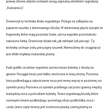
prawej stronie artysta zostawił swoją zapisaną ołówkiem sygnaturę:
„Kulisiewicz”.
Drzeworyt to technika druku wypukłego. Polega na odbijaniu na
papierze rysunku z drewnianego klocka. W drewnianej płycie wycięto te
fragmenty, które mają pozostać białe, zaś na wypukłe pozostałości
nałożono farbę. Drzeworyt działa tak, jak stempel lub pieczęć. Tę
technikę cechuje ostry, precyzyjny rysunek. Niemożliwy do osiągnięcia
jest efekt miękkiej malarskiej plamy.
Kadr grafiki szczelnie wypełnia surowa twarz kobiety z chustą na
głowie. Pociągła twarz jest lekko zwrócona w lewą stronę. Pozioma
linia podkreślająca zakończenie nosa jest mniej więcej w poziomej osi
symetrii pracy. Pionowa oś symetrii przebiega zaś przez granicę między
krawędzią nosa a policzkiem kobiety. Twarz wypełniają bruzdy, które
surowymi liniami podkreślają i powielają obrys podbródka, nosa i
czoła. Lewa część twarzy jest ocieniona płaską czarną plamą na