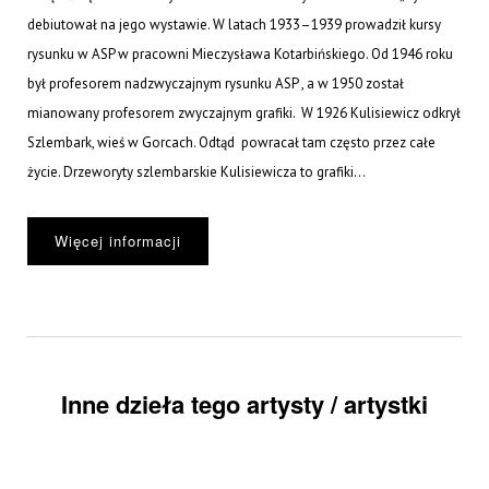
debiutował na jego wystawie. W latach 1933–1939 prowadził kursy
rysunku w ASP w pracowni Mieczysława Kotarbińskiego. Od 1946 roku
był profesorem nadzwyczajnym rysunku ASP , a w 1950 został
mianowany profesorem zwyczajnym grafiki. W 1926 Kulisiewicz odkrył
Szlembark, wieś w Gorcach. Odtąd powracał tam często przez całe
życie. Drzeworyty szlembarskie Kulisiewicza to grafiki...
Więcej informacji
Inne dzieła tego artysty / artystki