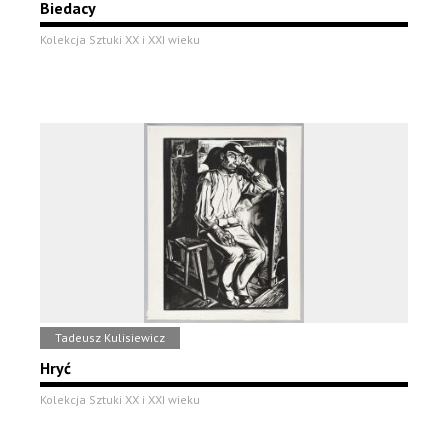
Biedacy
Kolekcja Sztuki XX i XXI wieku
Tadeusz Kulisiewicz
Hryć
Kolekcja Sztuki XX i XXI wieku