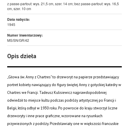
z passe-partout: wys. 21,5 cm, szer. 14 cm; bez passe-partout: wys. 16,5
cm, szer. 10 cm
Data nabycia:
1945
Numer inwentarzowy:
MS/SN/GR/42
Opis dzieła
„Głowa św. Anny z Chartres" to drzeworyt na papierze przedstawiający
portret kobiety nawiązujący do figury świętej Anny z gotyckiej katedry w
Chartres we Francji. Tadeusz Kulisiewicz najprawdopodobniej
odwiedził to miejsce kultu podczas podróży artystycznej po Francji i
Belgii, którą odbył w 1930 roku. Po powrocie do kraju stworzył liczne
drzeworyty i inne prace graficzne, wzorowane na rysunkach
przywiezionych z podróży. Przedstawiały one w większości francuskie