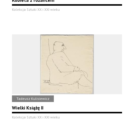
Kobieta z różańcem
Kolekcja Sztuki XX i XXI wieku
Tadeusz Kulisiewicz
Wielki Książę II
Kolekcja Sztuki XX i XXI wieku