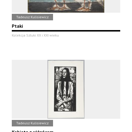
Tadeusz Kulisiewicz
Ptaki
Kolekcja Sztuki XX i XXI wieku
Tadeusz Kulisiewicz