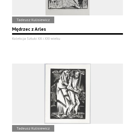
Tadeusz Kulisiewicz
Mędrzec z Arles
Kolekcja Sztuki XX i XXI wieku
Tadeusz Kulisiewicz