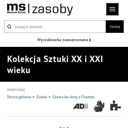
Szukaj
Wyszukiwarka
zaawansowana
Kolekcja Sztuki XX i XXI
wieku
Jesteś tutaj:
Strona główna
>
Dzieła
>
Głowa św. Anny z Chartres