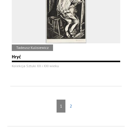
Tadeusz Kulisiewicz
Hryć
Kolekcja Sztuki XX i XXI wieku
1
2