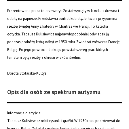
Prezentowana praca to drzeworyt. Został wycięty w klocku z drewna i
odbity na papierze. Przedstawia portret kobiety. Jej twarz przypomina
rzeźbę świętej Anny z katedry w Chartres we Francji. To katedra
gotycka. Tadeusz Kulisiewicz najprawdopodobniej odwiedził ją
podczas podróży, którą odbył w 1930 roku. Zwiedzał wówczas Francję i
Belgię. Po jego powrocie do kraju powstał szereg prac, których
tematem były rzeźby z okresu wieków średnich.
Dorota Stolarska-Kultys
Opis dla osób ze spektrum autyzmu
Informacje o artyście:
Tadeusz Kulisiewicz robił rysunki i grafiki. W 1930 roku podróżował do
Francji i Belgii. Oglądał rzeźby w kościołach romańskich i katedrach