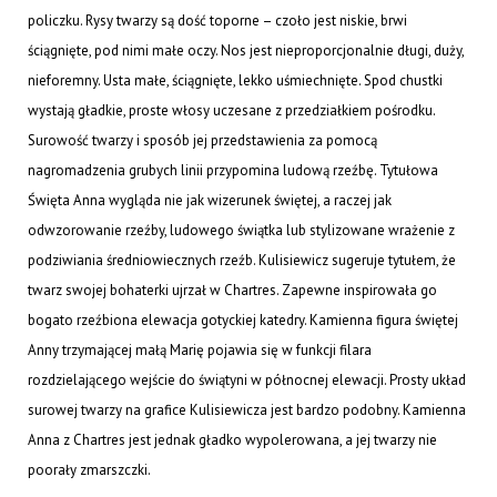
policzku. Rysy twarzy są dość toporne – czoło jest niskie, brwi
ściągnięte, pod nimi małe oczy. Nos jest nieproporcjonalnie długi, duży,
nieforemny. Usta małe, ściągnięte, lekko uśmiechnięte. Spod chustki
wystają gładkie, proste włosy uczesane z przedziałkiem pośrodku.
Surowość twarzy i sposób jej przedstawienia za pomocą
nagromadzenia grubych linii przypomina ludową rzeźbę. Tytułowa
Święta Anna wygląda nie jak wizerunek świętej, a raczej jak
odwzorowanie rzeźby, ludowego świątka lub stylizowane wrażenie z
podziwiania średniowiecznych rzeźb. Kulisiewicz sugeruje tytułem, że
twarz swojej bohaterki ujrzał w Chartres. Zapewne inspirowała go
bogato rzeźbiona elewacja gotyckiej katedry. Kamienna figura świętej
Anny trzymającej małą Marię pojawia się w funkcji filara
rozdzielającego wejście do świątyni w północnej elewacji. Prosty układ
surowej twarzy na grafice Kulisiewicza jest bardzo podobny. Kamienna
Anna z Chartres jest jednak gładko wypolerowana, a jej twarzy nie
poorały zmarszczki.