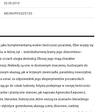
02.09.2019
MS/SN/RYS/2237/23
jako komplementarną wobec twórczości pisarskiej. Obie wzięły się
 w której żył – wielokulturowej krainy jego dzieciństwa i
 oczach uległa destrukcji.Obrazy jego mają charakter
rracji. Niekiedy są one, w dosłownym znaczeniu, ilustracjami do
kowym ukazują, jak w krzywym zwierciadle, paradoksy nowożytnej
na uznać za odpowiednik jego eksperymentów prozatorskich.
liżają go do sztuki ludowej. Artysta podejmuje w swojej twórczości
rackie i plastyczne stanowi, jak napisała Agnieszka Karpowicz,
 literackie, historyczne, które »wiszą na ścianach« literackiego
tylistyce groteskowej ukazują sceny zbiorowe, rzadziej