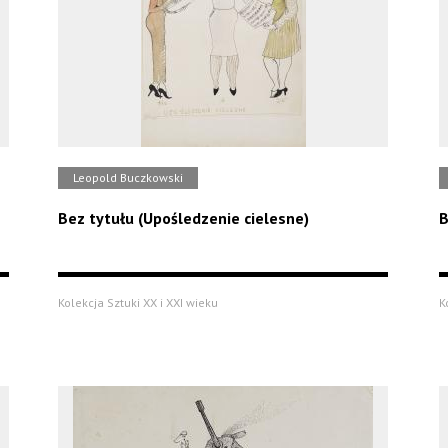
Leopold Buczkowski
Bez tytułu (Upośledzenie cielesne)
B
Kolekcja Sztuki XX i XXI wieku
K