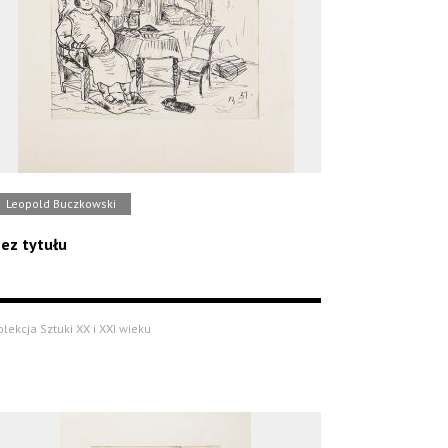
Leopold Buczkowski
ez tytułu
olekcja Sztuki XX i XXI wieku