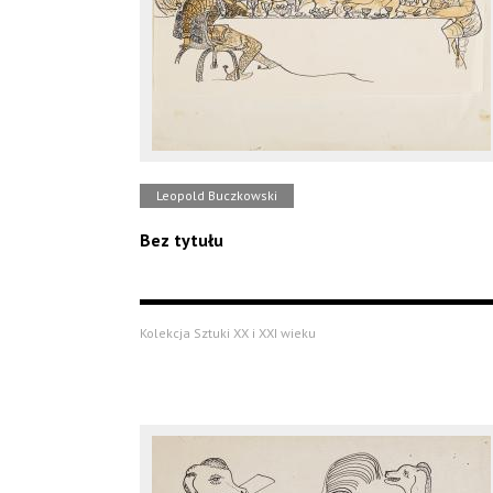
Leopold Buczkowski
Bez tytułu
Kolekcja Sztuki XX i XXI wieku