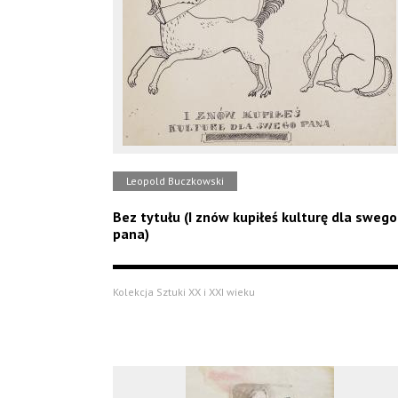
Leopold Buczkowski
Bez tytułu (I znów kupiłeś kulturę dla swego
pana)
Kolekcja Sztuki XX i XXI wieku