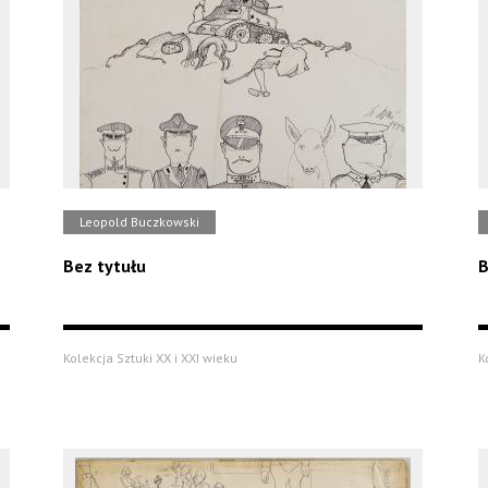
Leopold Buczkowski
Bez tytułu
B
Kolekcja Sztuki XX i XXI wieku
K