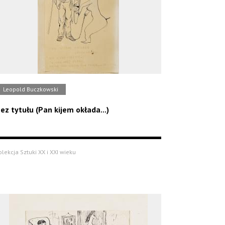
Leopold Buczkowski
ez tytułu (Pan kijem okłada...)
olekcja Sztuki XX i XXI wieku