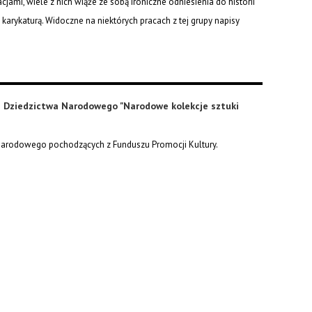
acjami, wiele z nich wiąże ze sobą ironiczne odniesienia do historii
karykaturą. Widoczne na niektórych pracach z tej grupy napisy
 i Dziedzictwa Narodowego "Narodowe kolekcje sztuki
 Narodowego pochodzących z Funduszu Promocji Kultury.