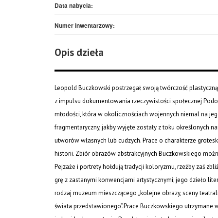
Data nabycia:
Numer inwentarzowy:
Opis dzieła
Leopold Buczkowski postrzegał swoją twórczość plastyczną 
z impulsu dokumentowania rzeczywistości społecznej Podola,
młodości, która w okolicznościach wojennych niemal na jego
fragmentaryczny, jakby wyjęte zostały z toku określonych na
utworów własnych lub cudzych. Prace o charakterze grotes
historii. Zbiór obrazów abstrakcyjnych Buczkowskiego moż
Pejzaże i portrety hołdują tradycji koloryzmu, rzeźby zaś zb
grę z zastanymi konwencjami artystycznymi; jego dzieło lite
rodzaj muzeum mieszczącego „kolejne obrazy, sceny teatralne,
świata przedstawionego”.Prace Buczkowskiego utrzymane w s