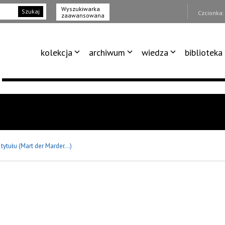
Wyszukiwarka
Szukaj
Czcionka
zaawansowana
kolekcja
archiwum
wiedza
biblioteka
tytułu (Mart der Marder...)