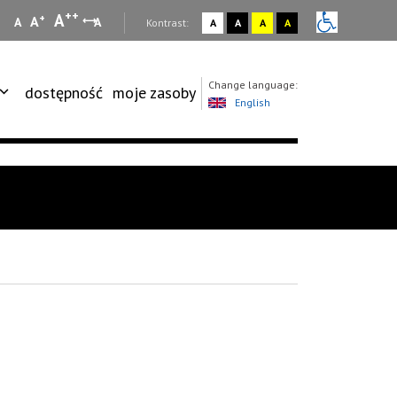
++
A
+
A
A
A
:
Kontrast:
A
A
A
A
Change language:
dostępność
moje zasoby
English