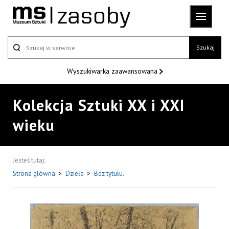
Szukaj
Wyszukiwarka
zaawansowana
Kolekcja Sztuki XX i XXI
wieku
Jesteś tutaj:
Strona główna
>
Dzieła
>
Bez tytułu.