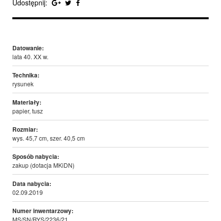
Udostępnij:
Datowanie:
lata 40. XX w.
Technika:
rysunek
Materiały:
papier, tusz
Rozmiar:
wys. 45,7 cm, szer. 40,5 cm
Sposób nabycia:
zakup (dotacja MKiDN)
Data nabycia:
02.09.2019
Numer inwentarzowy:
MS/SN/RYS/2236/21