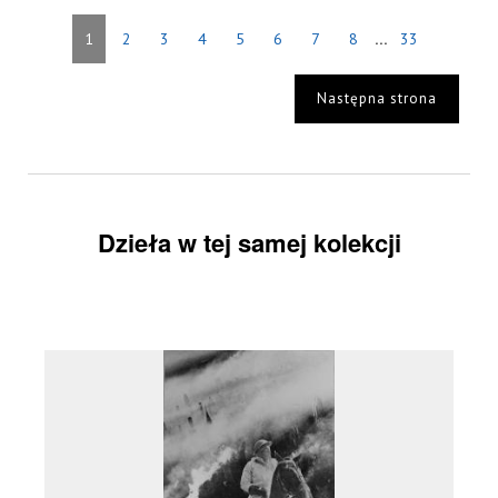
...
1
2
3
4
5
6
7
8
33
Następna strona
Dzieła w tej samej kolekcji