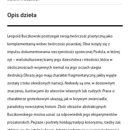
Opis dzieła
Leopold Buczkowski postrzegał swoją twórczość plastyczną jako
komplementarną wobec twórczości pisarskiej. Obie wzięły się z
impulsu dokumentowania rzeczywistości społecznej Podola, w której
żył – wielokulturowej krainy jego dzieciństwa i młodości, która w
okolicznościach wojennych niemal na jego oczach uległa
destrukcji.Obrazy jego mają charakter fragmentaryczny, jakby wyjęte
zostały z toku określonych narracji. Niekiedy są one, w dosłownym
znaczeniu, ilustracjami do utworów własnych lub cudzych. Prace o
charakterze groteskowym ukazują, jak w krzywym zwierciadle,
paradoksy nowożytnej historii. Zbiór obrazów abstrakcyjnych
Buczkowskiego można uznać za odpowiednik jego eksperymentów
prozatorskich. Pejzaże i portrety hołdują tradycji koloryzmu, rzeźby zaś