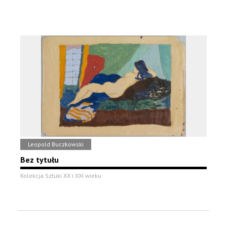
Leopold Buczkowski
Bez tytułu
Kolekcja Sztuki XX i XXI wieku