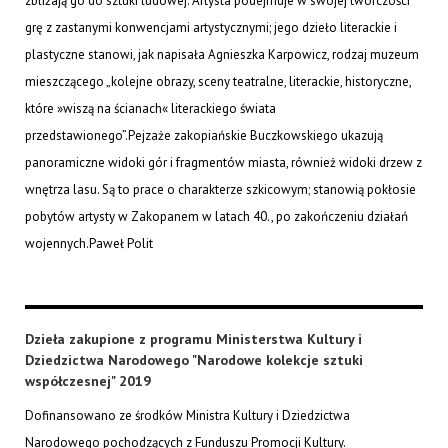
zbliżają go do sztuki ludowej. Artysta podejmuje w swojej twórczości
grę z zastanymi konwencjami artystycznymi; jego dzieło literackie i
plastyczne stanowi, jak napisała Agnieszka Karpowicz, rodzaj muzeum
mieszczącego „kolejne obrazy, sceny teatralne, literackie, historyczne,
które »wiszą na ścianach« literackiego świata
przedstawionego”.Pejzaże zakopiańskie Buczkowskiego ukazują
panoramiczne widoki gór i fragmentów miasta, również widoki drzew z
wnętrza lasu. Są to prace o charakterze szkicowym; stanowią pokłosie
pobytów artysty w Zakopanem w latach 40., po zakończeniu działań
wojennych.
Paweł Polit
Dzieła zakupione z programu Ministerstwa Kultury i
Dziedzictwa Narodowego "Narodowe kolekcje sztuki
współczesnej" 2019
Dofinansowano ze środków Ministra Kultury i Dziedzictwa
Narodowego pochodzących z Funduszu Promocji Kultury.