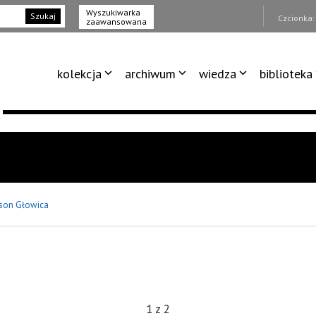
Wyszukiwarka
Szukaj
Czcionka
zaawansowana
kolekcja
archiwum
wiedza
biblioteka
son Głowica
1
z
2