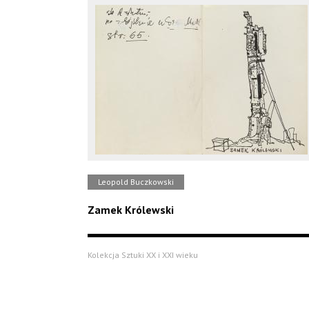
Leopold Buczkowski
Zamek Królewski
Kolekcja Sztuki XX i XXI wieku