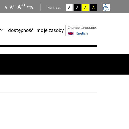
++
A
+
A
A
A
:
Kontrast:
A
A
A
A
Change language:
dostępność
moje zasoby
English