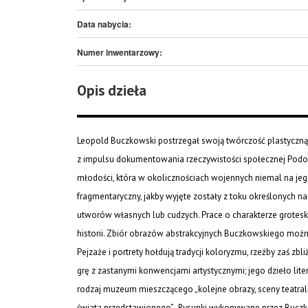
Data nabycia:
Numer inwentarzowy:
Opis dzieła
Leopold Buczkowski postrzegał swoją twórczość plastyczną 
z impulsu dokumentowania rzeczywistości społecznej Podola,
młodości, która w okolicznościach wojennych niemal na jego
fragmentaryczny, jakby wyjęte zostały z toku określonych na
utworów własnych lub cudzych. Prace o charakterze grotes
historii. Zbiór obrazów abstrakcyjnych Buczkowskiego moż
Pejzaże i portrety hołdują tradycji koloryzmu, rzeźby zaś zb
grę z zastanymi konwencjami artystycznymi; jego dzieło lite
rodzaj muzeum mieszczącego „kolejne obrazy, sceny teatralne,
świata przedstawionego”. Rysunki wykonywane przez Buczk