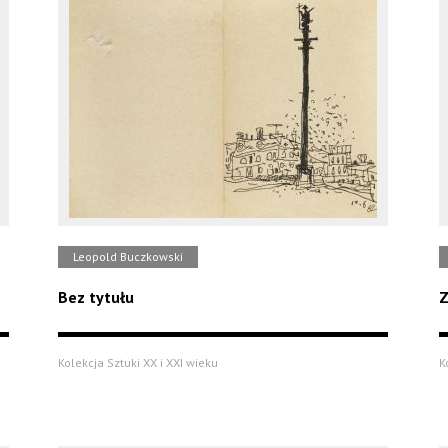
Leopold Buczkowski
Bez tytułu
Z
Kolekcja Sztuki XX i XXI wieku
K