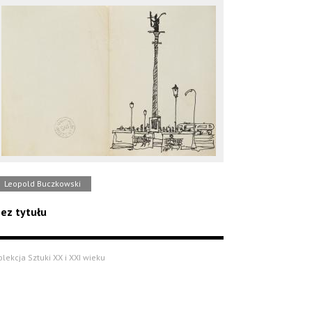
Leopold Buczkowski
ez tytułu
olekcja Sztuki XX i XXI wieku