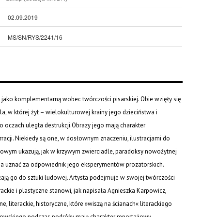
02.09.2019
MS/SN/RYS/2241/16
jako komplementarną wobec twórczości pisarskiej. Obie wzięły się
 w której żył – wielokulturowej krainy jego dzieciństwa i
 oczach uległa destrukcji.Obrazy jego mają charakter
rracji. Niekiedy są one, w dosłownym znaczeniu, ilustracjami do
kowym ukazują, jak w krzywym zwierciadle, paradoksy nowożytnej
na uznać za odpowiednik jego eksperymentów prozatorskich.
liżają go do sztuki ludowej. Artysta podejmuje w swojej twórczości
rackie i plastyczne stanowi, jak napisała Agnieszka Karpowicz,
 literackie, historyczne, które »wiszą na ścianach« literackiego
owskiego podczas podróży mają charakter reportażowy –