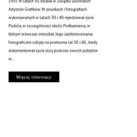
1933. W latach 30. działał w Związku Lwowskich
Artystów Grafików. W rysunkach i fotografiach
wykonywanych w latach 30. i 40. rejestrował życie
Podola, w szczególności okolic Podkamienia, w
którym wówczas mieszkał. Jego zainteresowania
fotograficzne odżyły na przełomie lat 50. i 60., kiedy
dokumentował życie ulicy podczas swoich pobytów
w...
Więcej informacji