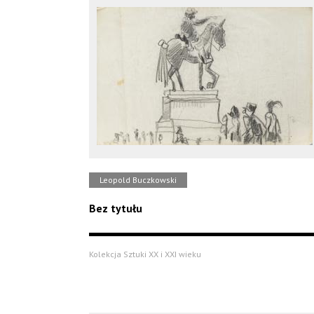
Leopold Buczkowski
Bez tytułu
Kolekcja Sztuki XX i XXI wieku