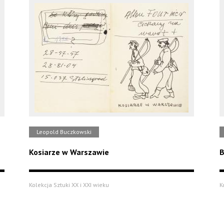
Leopold Buczkowski
Kosiarze w Warszawie
B
Kolekcja Sztuki XX i XXI wieku
K