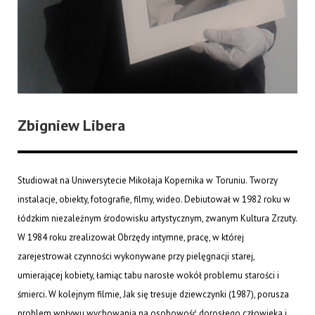
Zbigniew Libera
Studiował na Uniwersytecie Mikołaja Kopernika w Toruniu. Tworzy
instalacje, obiekty, fotografie, filmy, wideo. Debiutował w 1982 roku w
łódzkim niezależnym środowisku artystycznym, zwanym Kultura Zrzuty.
W 1984 roku zrealizował Obrzędy intymne, pracę, w której
zarejestrował czynności wykonywane przy pielęgnacji starej,
umierającej kobiety, łamiąc tabu narosłe wokół problemu starości i
śmierci. W kolejnym filmie, Jak się tresuje dziewczynki (1987), porusza
problem wpływu wychowania na osobowość dorosłego człowieka i