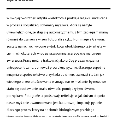
W swojej twórczości artysta wielokrotnie poddaje refleksji narzucane
w procesie socjalizacji schematy myślowe, które są na tyle
uwewnętrznione, że stają się automatyzmami. Z tym zabiegiem mamy
również do czynienia w serii fotografii z cyklu
Hommage a Gawron
;
zostały na nich uchwycone zwłoki kota, obok którego leży artysta w
ciemnych okularach, w pozie przypominającej pozycję martwego
zwierzęcia. Pracę można traktować jako próbę przezwyciężenia
antropocentryzmu, ponieważ prowokuje pytanie, dlaczego zupełnie
inną miarę społeczeństwo przykłada do śmierci zwierząt i ludzi i jak
wielkiego przewartościowania wymaga nasze myślenie, by możliwe
stało się postawienie znaku równości pomiędzy tymi dwoma
porządkami. Fotografie te podsuwają refleksję, w jak dużym stopniu
nasze myślenie uwarunkowane jest kulturowo, i implikują pytanie,
dlaczego proces, który na poziomie biologicznym przebiega
identycznie, jest odbierany w zupełnie inny sposób w przypadku ludzi i