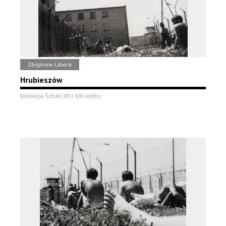
Zbigniew Libera
Hrubieszów
Kolekcja Sztuki XX i XXI wieku