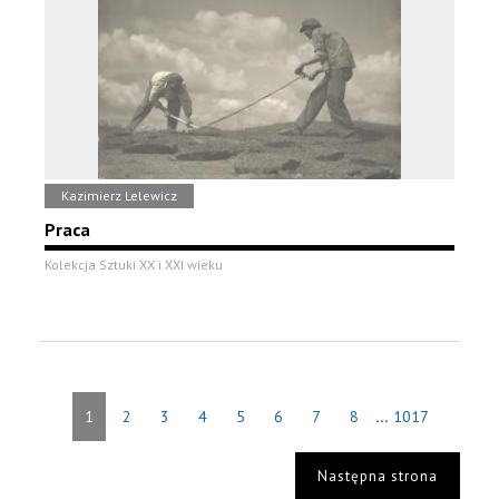
Kazimierz Lelewicz
Praca
Kolekcja Sztuki XX i XXI wieku
...
1
2
3
4
5
6
7
8
1017
Następna strona