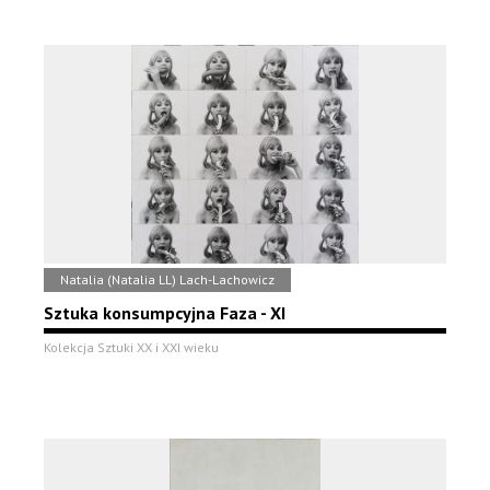
Natalia (Natalia LL) Lach-Lachowicz
Sztuka konsumpcyjna Faza - XI
Kolekcja Sztuki XX i XXI wieku