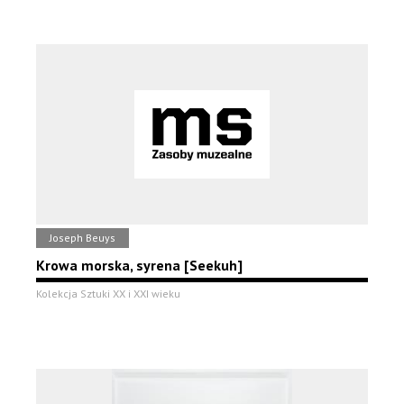
Joseph Beuys
Krowa morska, syrena [Seekuh]
Kolekcja Sztuki XX i XXI wieku