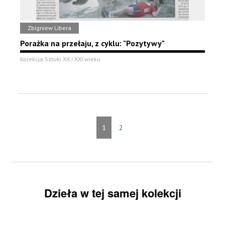
Zbigniew Libera
Porażka na przełaju, z cyklu: "Pozytywy"
Kolekcja Sztuki XX i XXI wieku
1
2
Dzieła w tej samej kolekcji