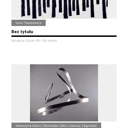
Leon Tarasewicz
Bez tytułu
Kolekcja Sztuki XX i XXI wieku
Katarzyna Kobro / Bolesław Utkin / Janusz Zagrodzki