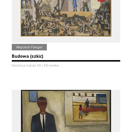
Wojciech Fangor
Budowa (szkic)
Kolekcja Sztuki XX i XXI wieku