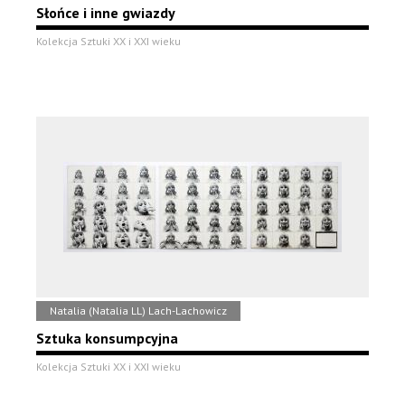
Słońce i inne gwiazdy
Kolekcja Sztuki XX i XXI wieku
Natalia (Natalia LL) Lach-Lachowicz
Sztuka konsumpcyjna
Kolekcja Sztuki XX i XXI wieku