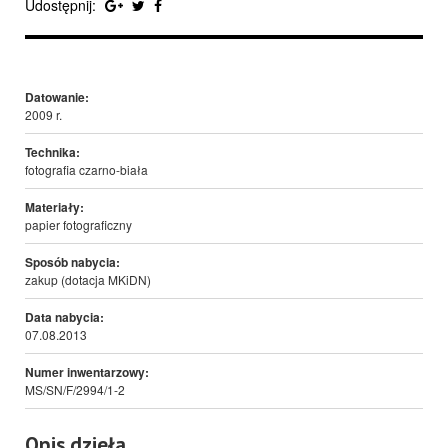
Udostępnij:
Datowanie:
2009 r.
Technika:
fotografia czarno-biała
Materiały:
papier fotograficzny
Sposób nabycia:
zakup (dotacja MKiDN)
Data nabycia:
07.08.2013
Numer inwentarzowy:
MS/SN/F/2994/1-2
Opis dzieła