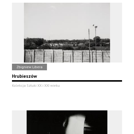
Zbigniew Libera
Hrubieszów
Kolekcja Sztuki XX i XXI wieku