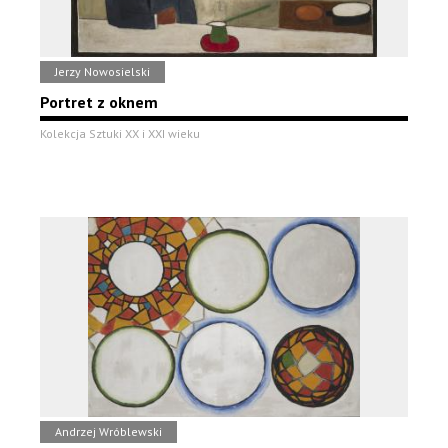
Jerzy Nowosielski
Portret z oknem
Kolekcja Sztuki XX i XXI wieku
Andrzej Wróblewski