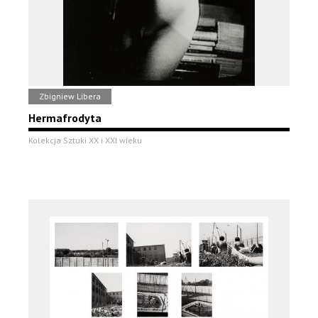
Zbigniew Libera
Hermafrodyta
Kolekcja Sztuki XX i XXI wieku