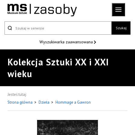
Szukaj
Wyszukiwarka
zaawansowana
Kolekcja Sztuki XX i XXI
wieku
Jesteś tutaj:
Strona główna
>
Dzieła
>
Hommage a Gawron