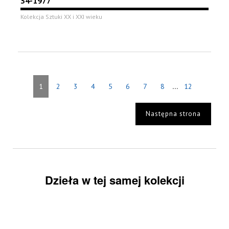
34-1977
Kolekcja Sztuki XX i XXI wieku
...
1
2
3
4
5
6
7
8
12
Następna strona
Dzieła w tej samej kolekcji