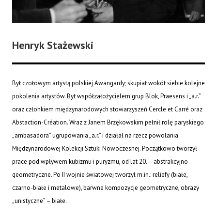
Henryk Stażewski
Był czołowym artystą polskiej Awangardy; skupiał wokół siebie kolejne
pokolenia artystów. Był współzałożycielem grup Blok, Praesens i „a.r.”
oraz członkiem międzynarodowych stowarzyszeń Cercle et Carré oraz
Abstaction-Création. Wraz z Janem Brzękowskim pełnił rolę paryskiego
„ambasadora” ugrupowania „a.r.” i działał na rzecz powołania
Międzynarodowej Kolekcji Sztuki Nowoczesnej. Początkowo tworzył
prace pod wpływem kubizmu i puryzmu, od lat 20. – abstrakcyjno-
geometryczne. Po II wojnie światowej tworzył m.in.: reliefy (białe,
czarno-białe i metalowe), barwne kompozycje geometryczne, obrazy
„unistyczne” – białe...