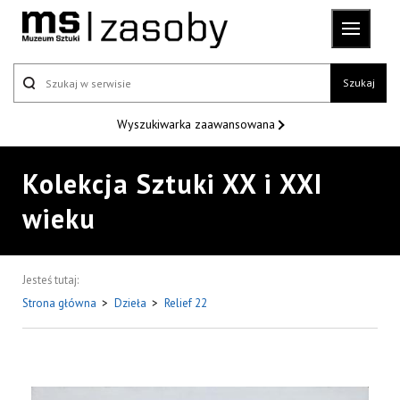
Szukaj
Wyszukiwarka
zaawansowana
Kolekcja Sztuki XX i XXI
wieku
Jesteś tutaj:
Strona główna
>
Dzieła
>
Relief 22