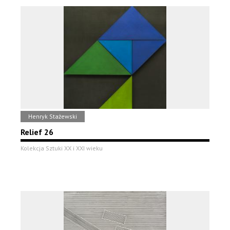
Henryk Stażewski
Relief 26
Kolekcja Sztuki XX i XXI wieku