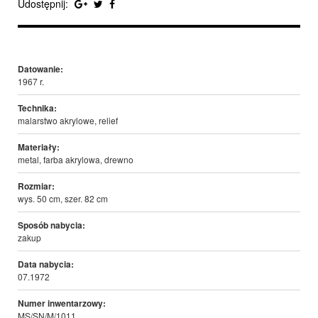
Udostępnij:
Datowanie:
1967 r.
Technika:
malarstwo akrylowe, relief
Materiały:
metal, farba akrylowa, drewno
Rozmiar:
wys. 50 cm, szer. 82 cm
Sposób nabycia:
zakup
Data nabycia:
07.1972
Numer inwentarzowy:
MS/SN/M/1011