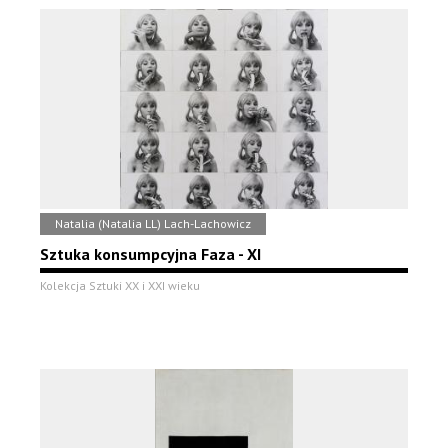
Natalia (Natalia LL) Lach-Lachowicz
Sztuka konsumpcyjna Faza - XI
Kolekcja Sztuki XX i XXI wieku