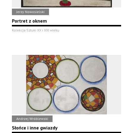
Jerzy Nowosielski
Portret z oknem
Kolekcja Sztuki XX i XXI wieku
Andrzej Wróblewski
Słońce i inne gwiazdy