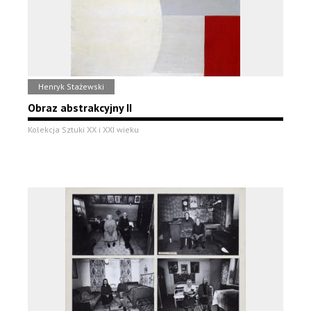
Henryk Stażewski
Obraz abstrakcyjny II
Kolekcja Sztuki XX i XXI wieku