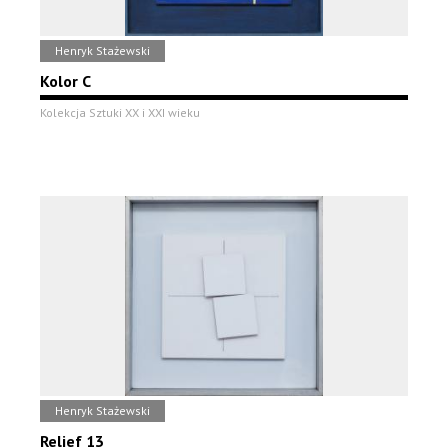
Henryk Stażewski
Kolor C
Kolekcja Sztuki XX i XXI wieku
Henryk Stażewski
Relief 13