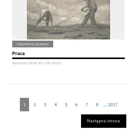
Kazimierz Lelewicz
Praca
Kolekcja Sztuki XX i XXI wieku
...
1
2
3
4
5
6
7
8
1017
Następna strona