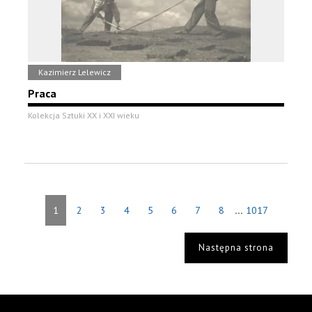
Kazimierz Lelewicz
Praca
Kolekcja Sztuki XX i XXI wieku
...
1
2
3
4
5
6
7
8
1017
Następna strona