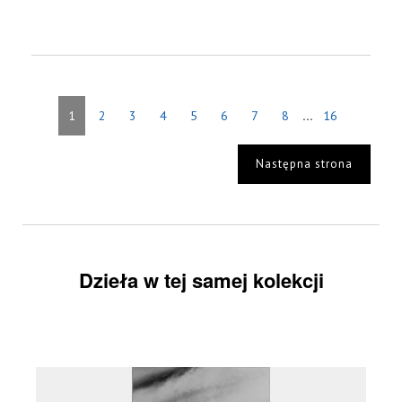
...
1
2
3
4
5
6
7
8
16
Następna strona
Dzieła w tej samej kolekcji