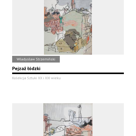
Władysław Strzemiński
Pejzaż łódzki
Kolekcja Sztuki XX i XXI wieku