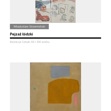
Władysław Strzemiński
Pejzaż łódzki
Kolekcja Sztuki XX i XXI wieku