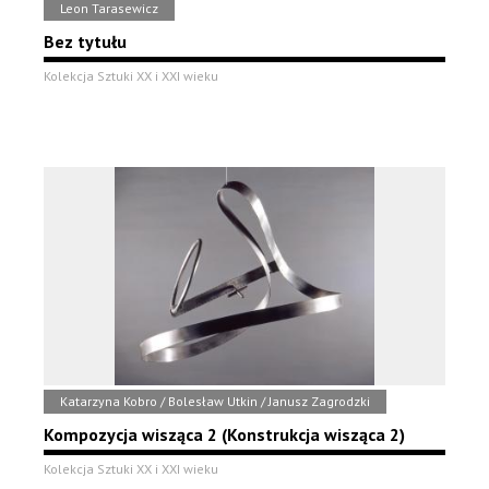
Leon Tarasewicz
Bez tytułu
Kolekcja Sztuki XX i XXI wieku
Katarzyna Kobro / Bolesław Utkin / Janusz Zagrodzki
Kompozycja wisząca 2 (Konstrukcja wisząca 2)
Kolekcja Sztuki XX i XXI wieku