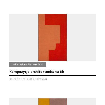
Władysław Strzemiński
Kompozycja architektoniczna 6b
Kolekcja Sztuki XX i XXI wieku