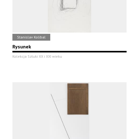
Stanislav Kolibal
Rysunek
Kolekcja Sztuki XX i XXI wieku