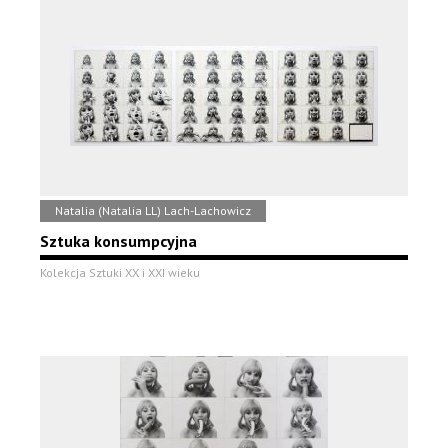
Natalia (Natalia LL) Lach-Lachowicz
Sztuka konsumpcyjna
Kolekcja Sztuki XX i XXI wieku