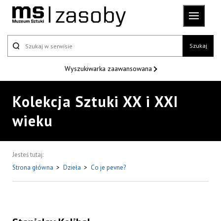
Szukaj
Wyszukiwarka
zaawansowana
Kolekcja Sztuki XX i XXI
wieku
Jesteś tutaj:
Strona główna
>
Dzieła
>
Co je pevne?