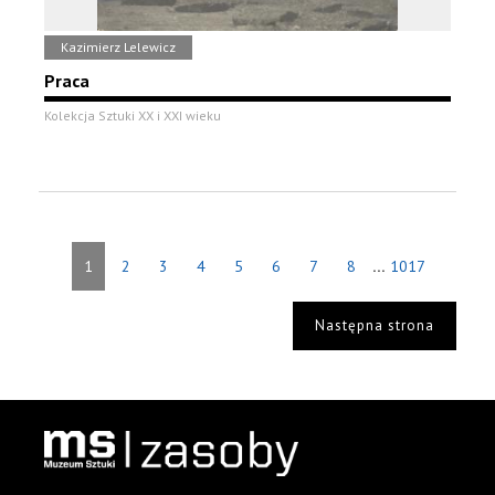
Kazimierz Lelewicz
Praca
Kolekcja Sztuki XX i XXI wieku
...
1
2
3
4
5
6
7
8
1017
Następna strona