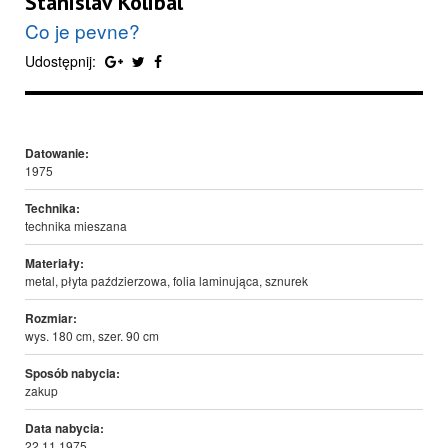
Stanislav Kolibal
Co je pevne?
Udostępnij:
Datowanie:
1975
Technika:
technika mieszana
Materiały:
metal, płyta paździerzowa, folia laminująca, sznurek
Rozmiar:
wys. 180 cm, szer. 90 cm
Sposób nabycia:
zakup
Data nabycia:
22.11.1975