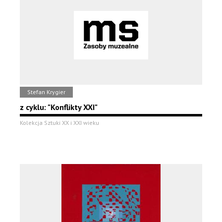
Stefan Krygier
z cyklu: "Konflikty XXI"
Kolekcja Sztuki XX i XXI wieku