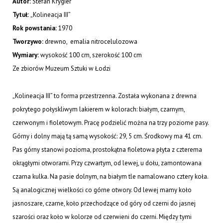
Autor:
Stefan Krygier
Tytuł:
„Kolineacja III”
Rok powstania:
1970
Tworzywo:
drewno, emalia nitrocelulozowa
Wymiary:
wysokość 100 cm, szerokość 100 cm
Ze zbiorów Muzeum Sztuki w Łodzi
„Kolineacja III” to forma przestrzenna. Została wykonana z drewna
pokrytego połyskliwym lakierem w kolorach: białym, czarnym,
czerwonym i fioletowym. Pracę podzielić można na trzy poziome pasy.
Górny i dolny mają tą samą wysokość: 29, 5 cm. Środkowy ma 41 cm.
Pas górny stanowi pozioma, prostokątna fioletowa płyta z czterema
okrągłymi otworami. Przy czwartym, od lewej, u dołu, zamontowana
czarna kulka. Na pasie dolnym, na białym tle namalowano cztery koła.
Są analogicznej wielkości co górne otwory. Od lewej mamy koło
jasnoszare, czarne, koło przechodzące od góry od czerni do jasnej
szarości oraz koło w kolorze od czerwieni do czerni. Między tymi