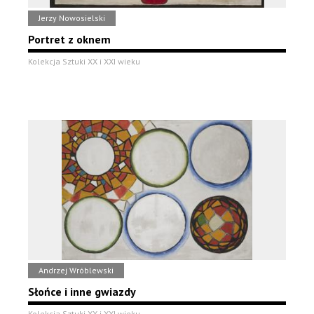
Jerzy Nowosielski
Portret z oknem
Kolekcja Sztuki XX i XXI wieku
Andrzej Wróblewski
Słońce i inne gwiazdy
Kolekcja Sztuki XX i XXI wieku