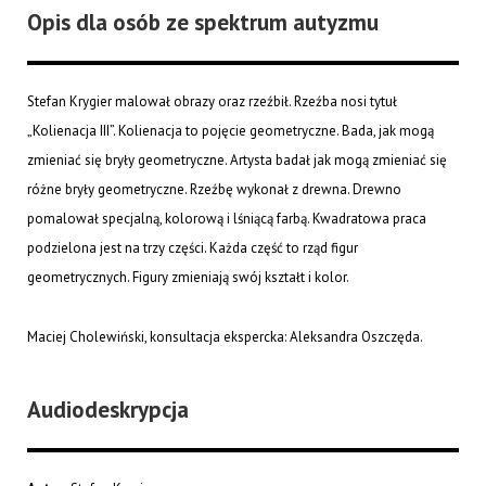
Opis dla osób ze spektrum autyzmu
Stefan Krygier malował obrazy oraz rzeźbił. Rzeźba nosi tytuł
„Kolienacja III”. Kolienacja to pojęcie geometryczne. Bada, jak mogą
zmieniać się bryły geometryczne. Artysta badał jak mogą zmieniać się
różne bryły geometryczne. Rzeźbę wykonał z drewna. Drewno
pomalował specjalną, kolorową i lśniącą farbą. Kwadratowa praca
podzielona jest na trzy części. Każda część to rząd figur
geometrycznych. Figury zmieniają swój kształt i kolor.
Maciej Cholewiński, konsultacja ekspercka: Aleksandra Oszczęda.
Audiodeskrypcja