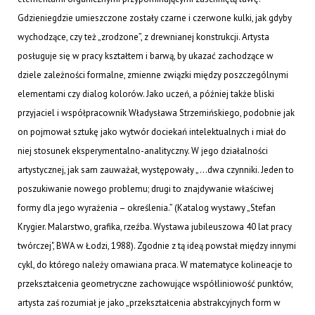
Gdzieniegdzie umieszczone zostały czarne i czerwone kulki, jak gdyby
wychodzące, czy też „zrodzone”, z drewnianej konstrukcji. Artysta
posługuje się w pracy kształtem i barwą, by ukazać zachodzące w
dziele zależności formalne, zmienne związki między poszczególnymi
elementami czy dialog kolorów. Jako uczeń, a później także bliski
przyjaciel i współpracownik Władysława Strzemińskiego, podobnie jak
on pojmował sztukę jako wytwór dociekań intelektualnych i miał do
niej stosunek eksperymentalno-analityczny. W jego działalności
artystycznej, jak sam zauważał, występowały „...dwa czynniki. Jeden to
poszukiwanie nowego problemu; drugi to znajdywanie właściwej
formy dla jego wyrażenia – określenia.” (Katalog wystawy „Stefan
Krygier. Malarstwo, grafika, rzeźba. Wystawa jubileuszowa 40 lat pracy
twórczej", BWA w Łodzi, 1988). Zgodnie z tą ideą powstał między innymi
cykl, do którego należy omawiana praca. W matematyce kolineacje to
przekształcenia geometryczne zachowujące współliniowość punktów,
artysta zaś rozumiał je jako „przekształcenia abstrakcyjnych form w