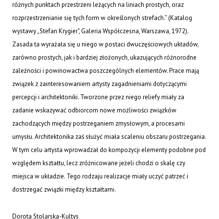
różnych punktach przestrzeni leżących na liniach prostych, oraz
rozprzestrzenianie się tych form w określonych strefach.” (Katalog
wystawy „Stefan Krygier", Galeria Współczesna, Warszawa, 1972).
Zasada ta wyrażała się u niego w postaci dwuczęściowych układów,
zarówno prostych, jak i bardziej złożonych, ukazujących różnorodne
zależności i powinowactwa poszczególnych elementów. Prace mają
związek z zainteresowaniem artysty zagadnieniami dotyczącymi
percepcji i architektoniki. Tworzone przez niego reliefy miały za
zadanie wskazywać odbiorcom nowe możliwości związków
zachodzących między postrzeganiem zmysłowym, a procesami
umysłu. Architektonika zaś służyć miała scaleniu obszaru postrzegania.
W tym celu artysta wprowadzał do kompozycji elementy podobne pod
względem kształtu, lecz zróżnicowane jeżeli chodzi o skalę czy
miejsca w układzie. Tego rodzaju realizacje miały uczyć patrzeć i
dostrzegać związki między kształtami.
Dorota Stolarska-Kultys