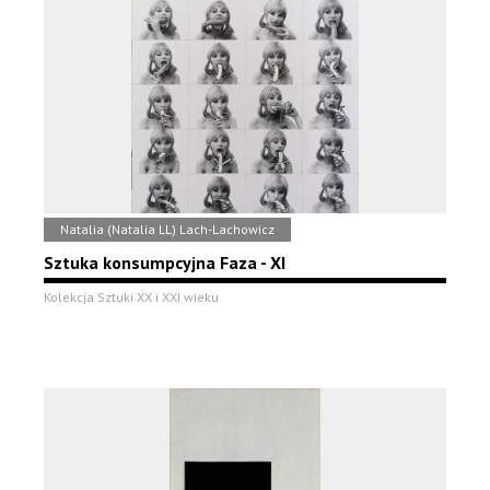
Natalia (Natalia LL) Lach-Lachowicz
Sztuka konsumpcyjna Faza - XI
Kolekcja Sztuki XX i XXI wieku