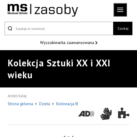
Szukaj
Wyszukiwarka
zaawansowana
Kolekcja Sztuki XX i XXI
wieku
Jesteś tutaj:
Strona główna
>
Dzieła
>
Kolineacja III