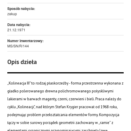
Sposób nabycia:
zakup
Data nabycia:
21.12.1971
Numer inwentarzowy:
MS/SN/R/144
Opis dzieła
„Kolineacja III" to rodzaj płaskorzeźby - forma przestrzenna wykonana z
gładko polerowanego drewna polichromowanego połyskliwymi
lakierami w barwach magenty, czerni, czerwieni i bieli. Praca należy do
cyklu „Kolineacji", nad którym Stefan Krygier pracował od 1968 roku,
podejmując problem przekształcania elementów formy. Kompozycja
łączy w sobie surowy porządek geometrii zachowany w „ramie” z
elementami organicznymi przypominającymi zaschniętą lawę.