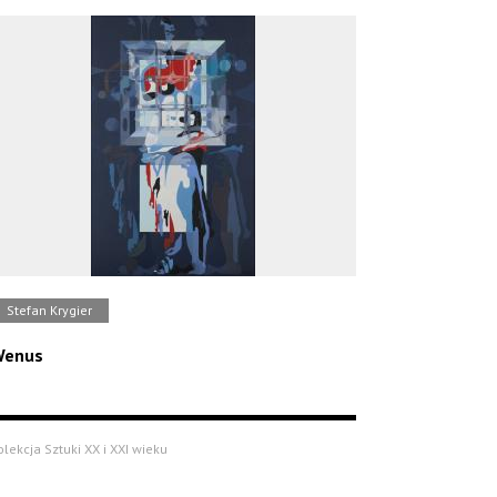
Stefan Krygier
Wenus
olekcja Sztuki XX i XXI wieku