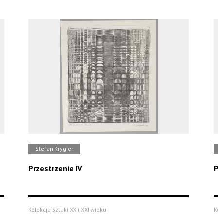
Stefan Krygier
Przestrzenie IV
P
Kolekcja Sztuki XX i XXI wieku
K