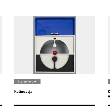
Stefan Krygier
Kolineacja
K
A