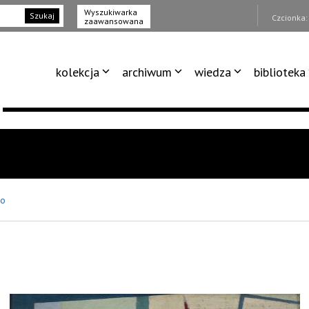
Wyszukiwarka
Szukaj
Czcionka
zaawansowana
kolekcja
archiwum
wiedza
biblioteka
no