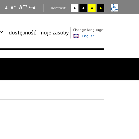
++
A
+
A
A
A
:
Kontrast:
A
A
A
A
Change language:
dostępność
moje zasoby
English