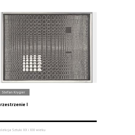
Stefan Krygier
rzestrzenie I
olekcja Sztuki XX i XXI wieku