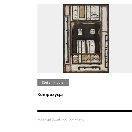
Stefan Krygier
Kompozycja
Kolekcja Sztuki XX i XXI wieku