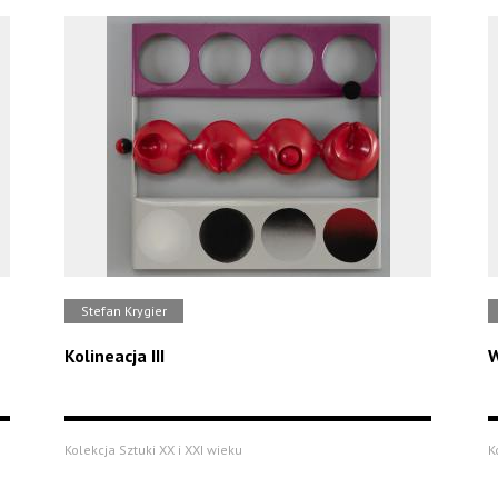
Stefan Krygier
Kolineacja III
Kolekcja Sztuki XX i XXI wieku
K