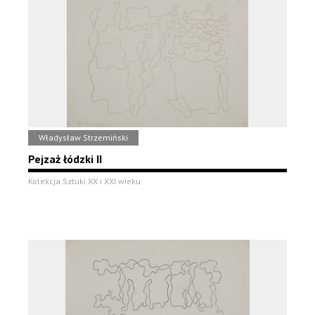
Władysław Strzemiński
Pejzaż łódzki II
Kolekcja Sztuki XX i XXI wieku