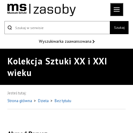
Szukaj
Wyszukiwarka
zaawansowana
Kolekcja Sztuki XX i XXI
wieku
Jesteś tutaj:
Strona główna
>
Dzieła
>
Bez tytułu