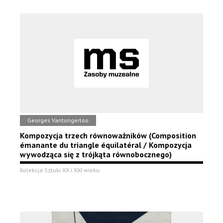
Georges Vantongerloo
Kompozycja trzech równoważników (Composition
émanante du triangle équilatéral / Kompozycja
wywodząca się z trójkąta równobocznego)
Kolekcja Sztuki XX i XXI wieku