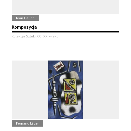
Jean Hélion
Kompozycja
Kolekcja Sztuki XX i XXI wieku
Fernand Léger