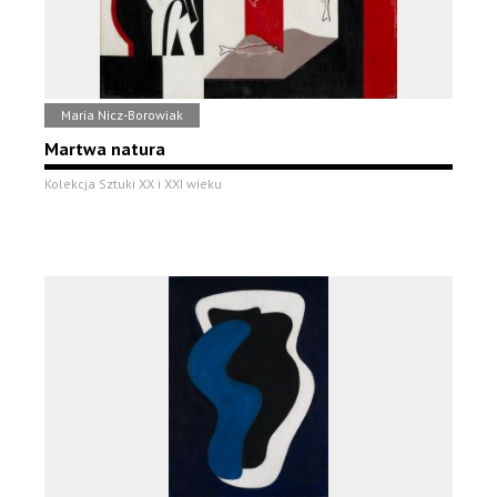
Maria Nicz-Borowiak
Martwa natura
Kolekcja Sztuki XX i XXI wieku