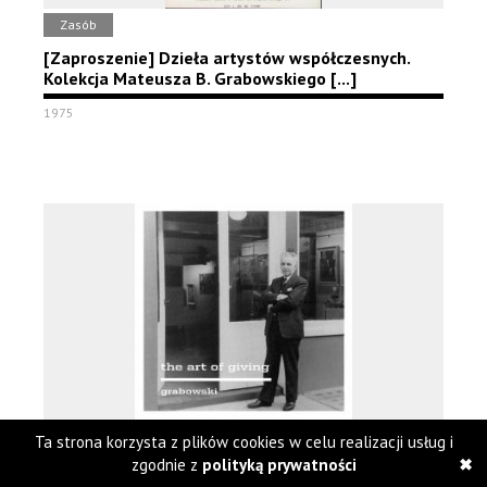
Zasób
[Zaproszenie] Dzieła artystów współczesnych.
Kolekcja Mateusza B. Grabowskiego [...]
1975
Realizacja: Kissinger Twins
Ta strona korzysta z plików cookies w celu realizacji usług i
zgodnie z
polityką prywatności
The Art of Giving. Dar Mateusza Grabowskiego