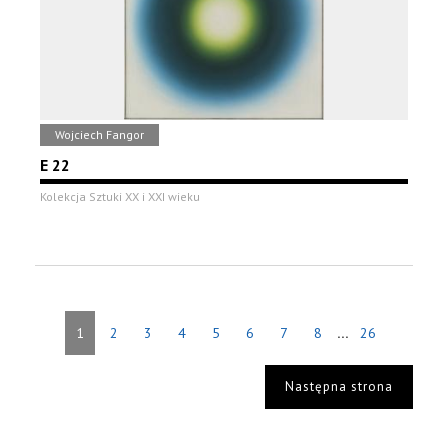
Wojciech Fangor
E 22
Kolekcja Sztuki XX i XXI wieku
...
1
2
3
4
5
6
7
8
26
Następna strona