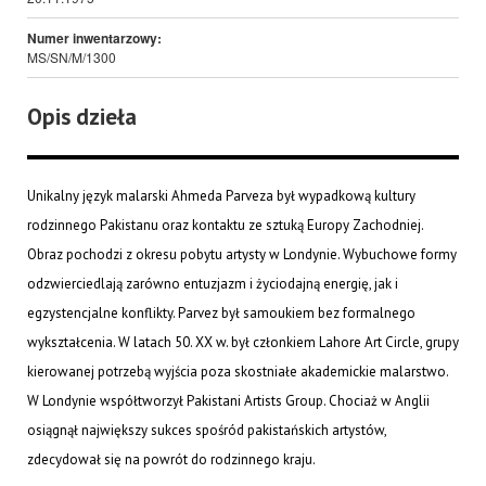
Numer inwentarzowy:
MS/SN/M/1300
Opis dzieła
Unikalny język malarski Ahmeda Parveza był wypadkową kultury
rodzinnego Pakistanu oraz kontaktu ze sztuką Europy Zachodniej.
Obraz pochodzi z okresu pobytu artysty w Londynie. Wybuchowe formy
odzwierciedlają zarówno entuzjazm i życiodajną energię, jak i
egzystencjalne konflikty. Parvez był samoukiem bez formalnego
wykształcenia. W latach 50. XX w. był członkiem Lahore Art Circle, grupy
kierowanej potrzebą wyjścia poza skostniałe akademickie malarstwo.
W Londynie współtworzył Pakistani Artists Group. Chociaż w Anglii
osiągnął największy sukces spośród pakistańskich artystów,
zdecydował się na powrót do rodzinnego kraju.