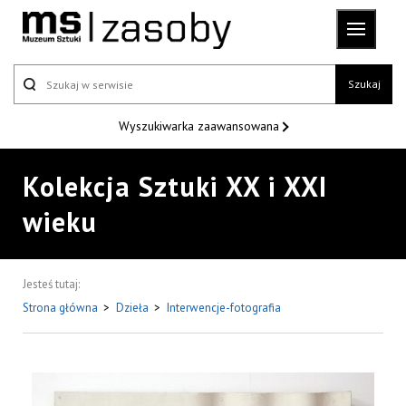
Szukaj
Wyszukiwarka
zaawansowana
Kolekcja Sztuki XX i XXI
wieku
Jesteś tutaj:
Strona główna
>
Dzieła
>
Interwencje-fotografia