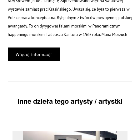
razy słowem „blue”. Taśmę tę zaprezentowano więc na światowej
wystawie zamiast prac Krasińskiego. Uważa się, że była to pierwsza w
Polsce praca konceptualna. Był jednym z twórców powojennej polskiej
awangardy. To on dyrygował falami morskimi w Panoramicznym
happeningu morskim Tadeusza Kantora w 1967 roku. Maria Morzuch
Więcej informacji
Inne dzieła tego artysty / artystki