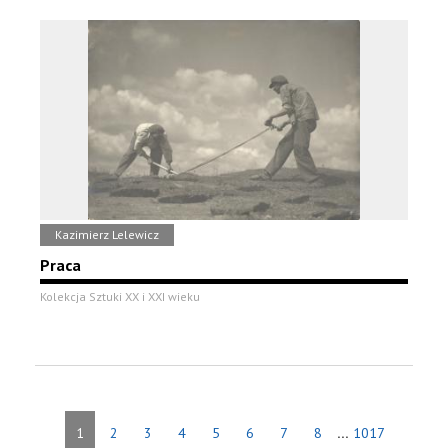
Kazimierz Lelewicz
Praca
Kolekcja Sztuki XX i XXI wieku
...
1
2
3
4
5
6
7
8
1017