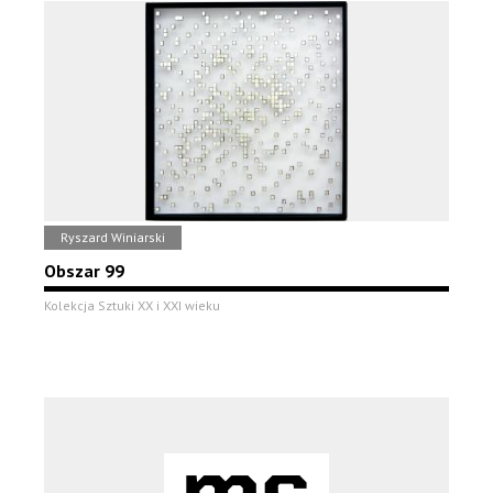
Ryszard Winiarski
Obszar 99
Kolekcja Sztuki XX i XXI wieku