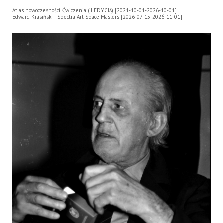
Atlas nowoczesności. Ćwiczenia (II EDYCJA) [2021-10-01-2026-10-01]
Edward Krasiński | Spectra Art Space Masters [2026-07-15-2026-11-01]