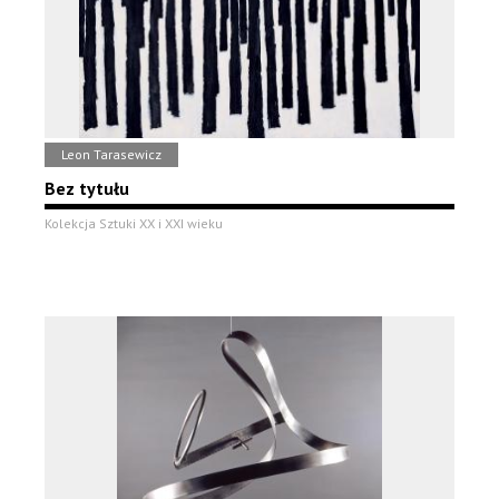
Leon Tarasewicz
Bez tytułu
Kolekcja Sztuki XX i XXI wieku