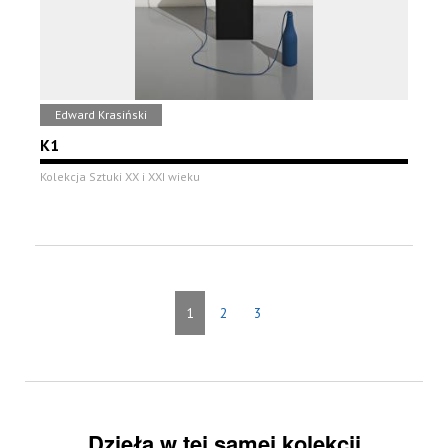
Edward Krasiński
K1
Kolekcja Sztuki XX i XXI wieku
1
2
3
Dzieła w tej samej kolekcji