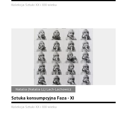
Kolekcja Sztuki XX i XXI wieku
Natalia (Natalia LL) Lach-Lachowicz
Sztuka konsumpcyjna Faza - XI
Kolekcja Sztuki XX i XXI wieku