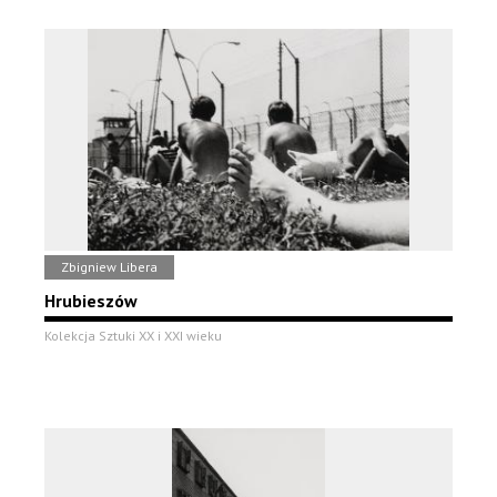
Zbigniew Libera
Hrubieszów
Kolekcja Sztuki XX i XXI wieku