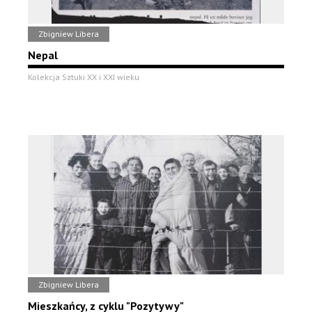
Zbigniew Libera
Nepal
Kolekcja Sztuki XX i XXI wieku
Zbigniew Libera
Mieszkańcy, z cyklu "Pozytywy"