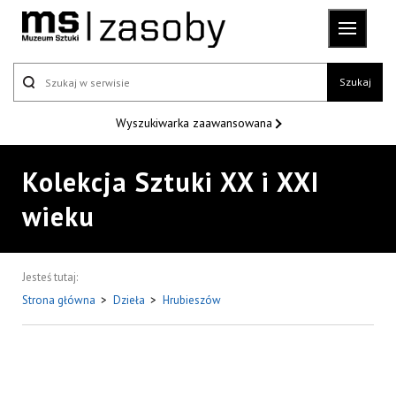
Szukaj
Wyszukiwarka
zaawansowana
Kolekcja Sztuki XX i XXI
wieku
Jesteś tutaj:
Strona główna
>
Dzieła
>
Hrubieszów