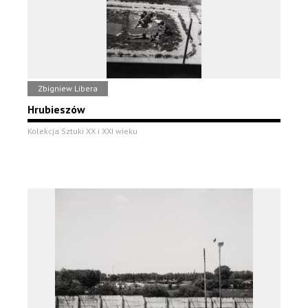
Zbigniew Libera
Hrubieszów
Kolekcja Sztuki XX i XXI wieku