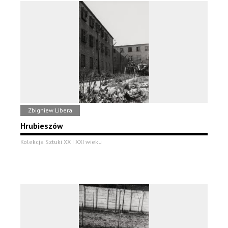
Zbigniew Libera
Hrubieszów
Kolekcja Sztuki XX i XXI wieku