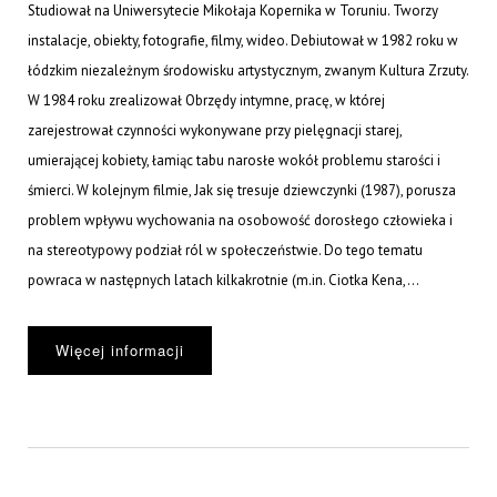
Studiował na Uniwersytecie Mikołaja Kopernika w Toruniu. Tworzy
instalacje, obiekty, fotografie, filmy, wideo. Debiutował w 1982 roku w
łódzkim niezależnym środowisku artystycznym, zwanym Kultura Zrzuty.
W 1984 roku zrealizował Obrzędy intymne, pracę, w której
zarejestrował czynności wykonywane przy pielęgnacji starej,
umierającej kobiety, łamiąc tabu narosłe wokół problemu starości i
śmierci. W kolejnym filmie, Jak się tresuje dziewczynki (1987), porusza
problem wpływu wychowania na osobowość dorosłego człowieka i
na stereotypowy podział ról w społeczeństwie. Do tego tematu
powraca w następnych latach kilkakrotnie (m.in. Ciotka Kena,...
Więcej informacji