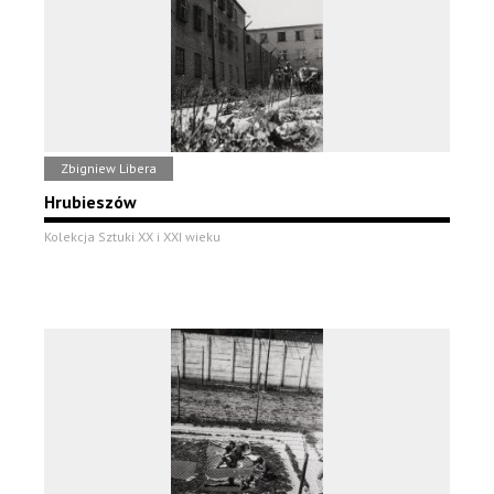
Zbigniew Libera
Hrubieszów
Kolekcja Sztuki XX i XXI wieku