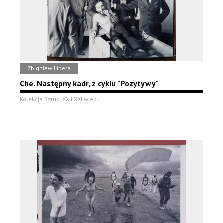
Zbigniew Libera
Che. Następny kadr, z cyklu "Pozytywy"
Kolekcja Sztuki XX i XXI wieku