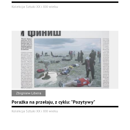
Kolekcja Sztuki XX i XXI wieku
Zbigniew Libera
Porażka na przełaju, z cyklu: "Pozytywy"
Kolekcja Sztuki XX i XXI wieku