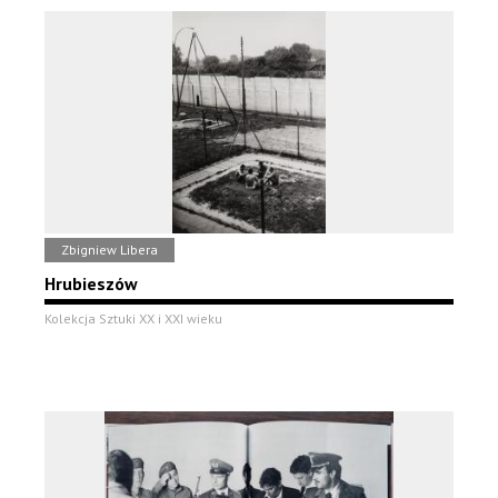
Zbigniew Libera
Hrubieszów
Kolekcja Sztuki XX i XXI wieku