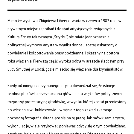
Mimo że wystawa Zbigniewa Libery, otwarta w czerwcu 1982 roku w
prywatnym miejscu spotkań i działań artystycznych związanych z
Kulturą Zrzuty, tak zwanym „Strychu”, nie miała jednoznacznie
politycznej wymowy, artysta w wyniku donosu został oskarżony o
powielanie i kolportowanie prasy podziemnej i skazany na półtora
roku więzienia. Pierwszą część wyroku odbył w areszcie śledczym przy
ulicy Smutnej w Łodzi, gdzie mieściło się więzienie dla kryminalistów.
Kiedy od innego zatrzymanego artysta dowiedział się, że istnieje
osobna placówka przeznaczona głównie dla więźniów politycznych,
rozpoczął protestacyjną głodówkę, w wyniku której został przeniesiony
do więzienia w Hrubieszowie. I właśnie z tego zakładu karnego
pochodzą fotografie składające się na tę pracę. Jak mówił sam artysta,
wykonując je, wiele ryzykował, ponieważ gdyby się o tym dowiedziano,