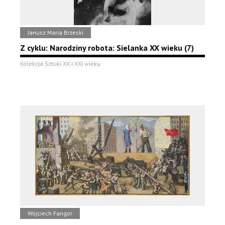
Janusz Maria Brzeski
Z cyklu: Narodziny robota: Sielanka XX wieku (7)
Kolekcja Sztuki XX i XXI wieku
Wojciech Fangor