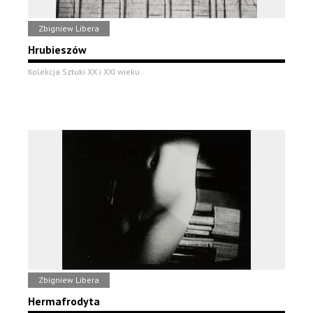
Zbigniew Libera
Hrubieszów
Kolekcja Sztuki XX i XXI wieku
Zbigniew Libera
Hermafrodyta