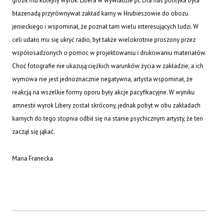
groził mu kolejny wyrok. Libera w wywiadzie pt.
Dla nas polityka była
błazenadą
przyrównywał zakład karny w Hrubieszowie do obozu
jenieckiego i wspominał, że poznał tam wielu interesujących ludzi. W
celi udało mu się ukryć radio, był także wielokrotnie proszony przez
współosadzonych o pomoc w projektowaniu i drukowaniu materiałów.
Choć fotografie nie ukazują ciężkich warunków życia w zakładzie, a ich
wymowa nie jest jednoznacznie negatywna, artysta wspominał, że
reakcją na wszelkie formy oporu były akcje pacyfikacyjne. W wyniku
amnestii wyrok Libery został skrócony, jednak pobyt w obu zakładach
karnych do tego stopnia odbił się na stanie psychicznym artysty, że ten
zaczął się jąkać.
Maria Franecka