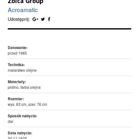
Zoica Group
Acroamatic
Udostępnij:
Datowanie:
przed 1965
Technika:
malarstwo olejne
Materiały:
płótno, farba olejna
Rozmiar:
wys. 63 cm, szer. 76 cm
Sposób nabycia:
dar
Data nabycia:
20.11.1975