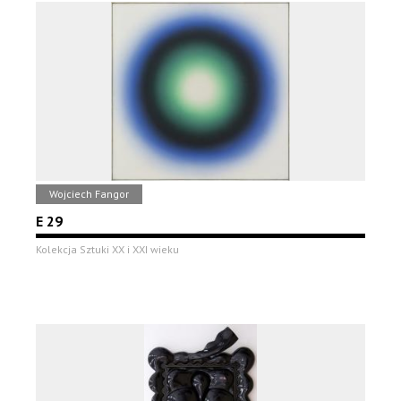
Wojciech Fangor
E 29
Kolekcja Sztuki XX i XXI wieku