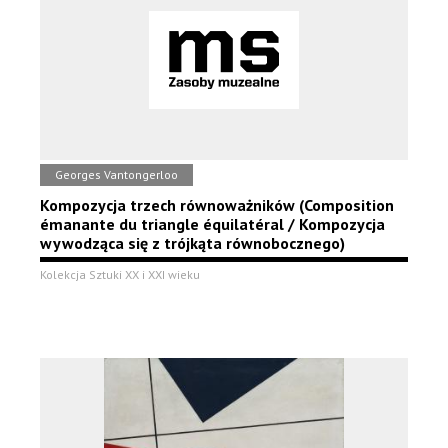
Georges Vantongerloo
Kompozycja trzech równoważników (Composition
émanante du triangle équilatéral / Kompozycja
wywodząca się z trójkąta równobocznego)
Kolekcja Sztuki XX i XXI wieku