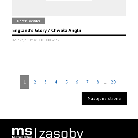
Derek Boshier
England's Glory / Chwała Anglii
Kolekcja Sztuki XX i XXI wieku
...
1
2
3
4
5
6
7
8
20
Następna strona