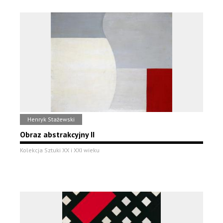
Henryk Stażewski
Obraz abstrakcyjny II
Kolekcja Sztuki XX i XXI wieku