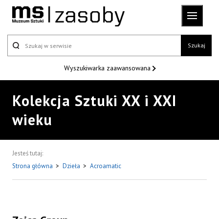
Szukaj
Wyszukiwarka
zaawansowana
Kolekcja Sztuki XX i XXI
wieku
Jesteś tutaj:
Strona główna
>
Dzieła
>
Acroamatic