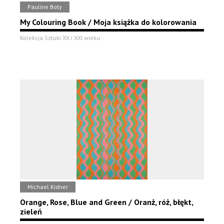
Pauline Boty
My Colouring Book / Moja książka do kolorowania
Kolekcja Sztuki XX i XXI wieku
Michael Kidner
Orange, Rose, Blue and Green / Oranż, róż, błękt,
zieleń