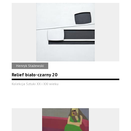
Henryk Stażewski
Relief biało-czarny 20
Kolekcja Sztuki XX i XXI wieku