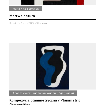
Maria Nicz-Borowiak
Martwa natura
Kolekcja Sztuki XX i XXI wieku
Chodasiewicz-Grabowska, Wanda (Léger, Nadia)
Kompozycja planimetryczna / Planimetric
Composition