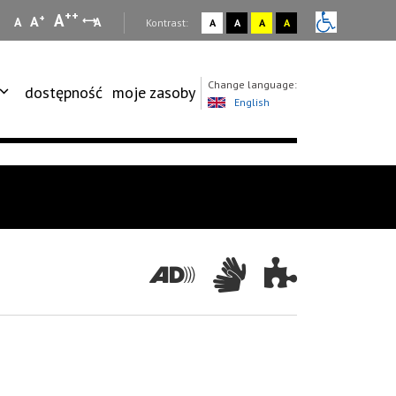
++
A
+
A
A
A
:
Kontrast:
A
A
A
A
Change language:
dostępność
moje zasoby
English