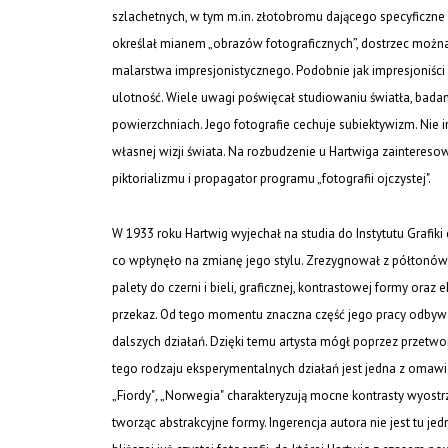
szlachetnych, w tym m.in. złotobromu dającego specyficzne 
określał mianem „obrazów fotograficznych”, dostrzec można 
malarstwa impresjonistycznego. Podobnie jak impresjoniści a
ulotność. Wiele uwagi poświęcał studiowaniu światła, badani
powierzchniach. Jego fotografie cechuje subiektywizm. Nie
własnej wizji świata. Na rozbudzenie u Hartwiga zainteres
piktorializmu i propagator programu „fotografii ojczystej".
W 1933 roku Hartwig wyjechał na studia do Instytutu Grafiki 
co wpłynęło na zmianę jego stylu. Zrezygnował z półtonów 
palety do czerni i bieli, graficznej, kontrastowej formy ora
przekaz. Od tego momentu znaczna część jego pracy odbywał
dalszych działań. Dzięki temu artysta mógł poprzez przetwo
tego rodzaju eksperymentalnych działań jest jedna z omawi
„Fiordy"
,
„Norwegia"
charakteryzują mocne kontrasty wyostrza
tworząc abstrakcyjne formy. Ingerencja autora nie jest tu jed