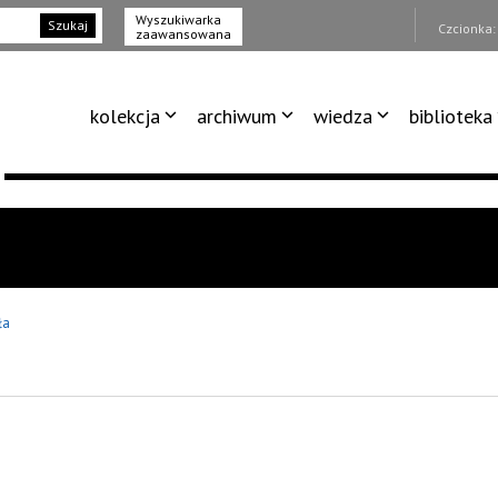
Wyszukiwarka
Szukaj
Czcionka
zaawansowana
kolekcja
archiwum
wiedza
biblioteka
ła