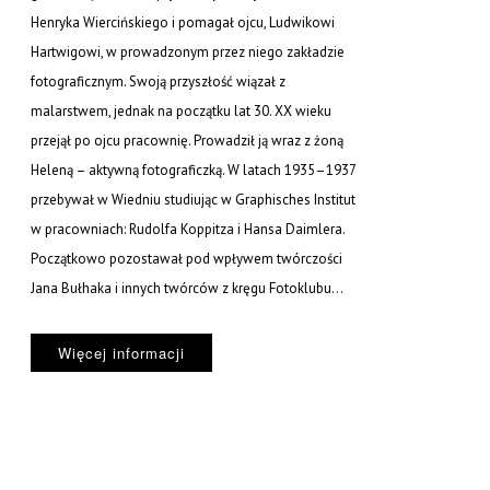
Henryka Wiercińskiego i pomagał ojcu, Ludwikowi
Hartwigowi, w prowadzonym przez niego zakładzie
fotograficznym. Swoją przyszłość wiązał z
malarstwem, jednak na początku lat 30. XX wieku
przejął po ojcu pracownię. Prowadził ją wraz z żoną
Heleną – aktywną fotograficzką. W latach 1935–1937
przebywał w Wiedniu studiując w Graphisches Institut
w pracowniach: Rudolfa Koppitza i Hansa Daimlera.
Początkowo pozostawał pod wpływem twórczości
Jana Bułhaka i innych twórców z kręgu Fotoklubu...
Więcej informacji