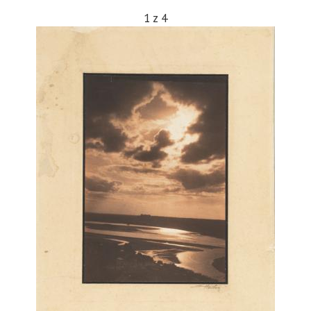
1
z
4