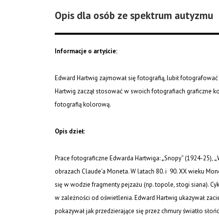
Opis dla osób ze spektrum autyzmu
Informacje o artyście:
Edward Hartwig zajmował się fotografią, lubił fotografować 
Hartwig zaczął stosować w swoich fotografiach graficzne kon
fotografią kolorową.
Opis dzieł:
Prace fotograficzne Edwarda Hartwiga:
„
Snopy” (1924-25),
„
obrazach Claude'a Moneta. W latach 80. i 90. XX wieku Mon
się w wodzie fragmenty pejzażu (np. topole, stogi siana). 
w zależności od oświetlenia. Edward Hartwig ukazywał zacier
pokazywał jak przedzierające się przez chmury światło słoń