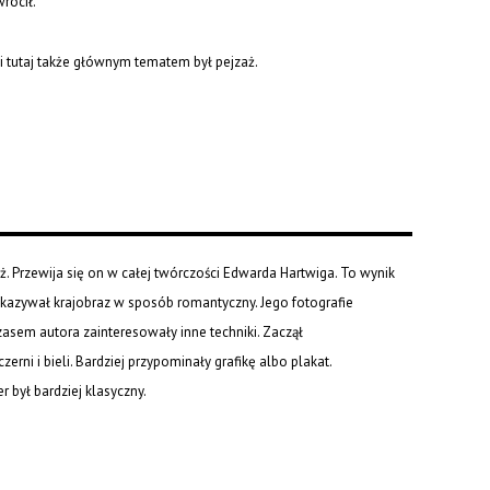
wrócił.
i tutaj także głównym tematem był pejzaż.
. Przewija się on w całej twórczości Edwarda Hartwiga. To wynik
kazywał krajobraz w sposób romantyczny. Jego fotografie
zasem autora zainteresowały inne techniki. Zaczął
ni i bieli. Bardziej przypominały grafikę albo plakat.
r był bardziej klasyczny.