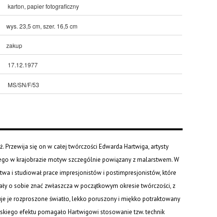
karton, papier fotograficzny
wys. 23,5 cm, szer. 16,5 cm
zakup
17.12.1977
MS/SN/F/53
. Przewija się on w całej twórczości Edwarda Hartwiga, artysty
cego w krajobrazie motyw szczególnie powiązany z malarstwem. W
wa i studiował prace impresjonistów i postimpresjonistów, które
 dały o sobie znać zwłaszcza w początkowym okresie twórczości, z
chuje je rozproszone światło, lekko poruszony i miękko potraktowany
larskiego efektu pomagało Hartwigowi stosowanie tzw. technik