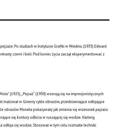
pejzaże. Po studiach w Instytucie Grafiki w Wiedniu (1933) Edward
trasty czerni i bieli. Pod koniec życia zaczął eksperymentować z
Wisła” (1925), „Pejzaż” (1930) wzorują się na impresjonistycznych
et malował w Giverny cykle obrazów, przedstawiające odbijające
Cykle obrazów Moneta pokazywały jak zmienia się wizerunek pejzażu
ające się kontury odbicia w ruszającej się wodzie. Hartwig
ca odbija się wodzie. Stosował w tym celu rozmaite techniki