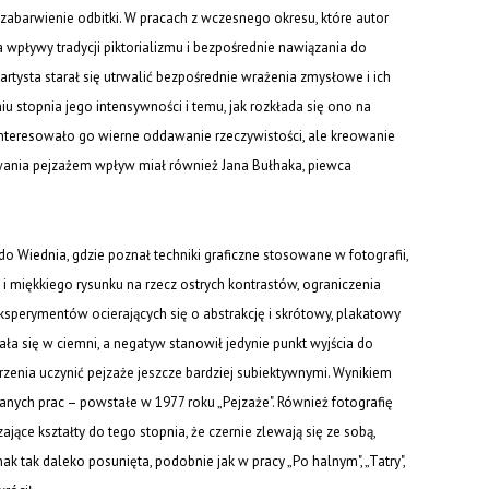
zabarwienie odbitki. W pracach z wczesnego okresu, które autor
wpływy tradycji piktorializmu i bezpośrednie nawiązania do
rtysta starał się utrwalić bezpośrednie wrażenia zmysłowe i ich
u stopnia jego intensywności i temu, jak rozkłada się ono na
 interesowało go wierne oddawanie rzeczywistości, ale kreowanie
owania pejzażem wpływ miał również Jana Bułhaka, piewca
do Wiednia, gdzie poznał techniki graficzne stosowane w fotografii,
i miękkiego rysunku na rzecz ostrych kontrastów, ograniczenia
z eksperymentów ocierających się o abstrakcję i skrótowy, plakatowy
a się w ciemni, a negatyw stanowił jedynie punkt wyjścia do
rzenia uczynić pejzaże jeszcze bardziej subiektywnymi. Wynikiem
anych prac – powstałe w 1977 roku „Pejzaże". Również fotografię
jące kształty do tego stopnia, że czernie zlewają się ze sobą,
nak tak daleko posunięta, podobnie jak w pracy „Po halnym", „Tatry",