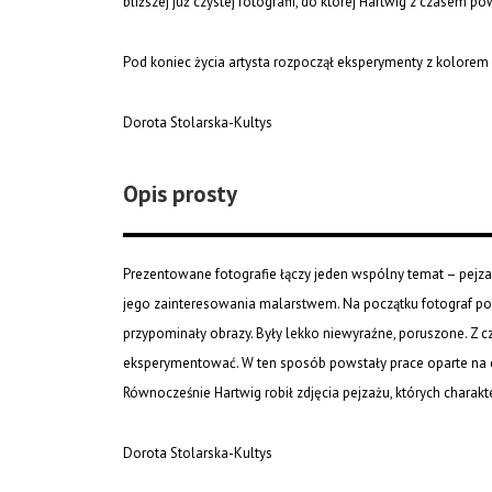
bliższej już czystej fotografii, do której Hartwig z czasem po
Pod koniec życia artysta rozpoczął eksperymenty z kolorem 
Dorota Stolarska-Kultys
Opis prosty
Prezentowane fotografie łączy jeden wspólny temat – pejzaż
jego zainteresowania malarstwem. Na początku fotograf po
przypominały obrazy. Były lekko niewyraźne, poruszone. Z c
eksperymentować. W ten sposób powstały prace oparte na czer
Równocześnie Hartwig robił zdjęcia pejzażu, których charakte
Dorota Stolarska-Kultys