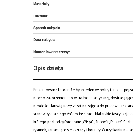
Materiały:
Rozmiar:
Sposób nabycia:
Data nabycia:
Numer inwentarzowy:
Opis dzieła
Prezentowane fotografie łączy jeden wspólny temat – pejzaż
mocno zakorzenionego w tradycji plastycznej, dostrzegają
młodości Hartwig uczęszczał na zajęcia do pracowni malarst
stanowiły dla niego źródło inspiracji. Malarskie fascynacje
którego pochodzą fotografie „Wisła", „Snopy" i „Pejzaż". Ce
rysunek, zatracające się kształty i kontury. W uzyskaniu ma