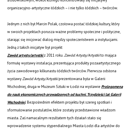
środowiskowym, wokół którego koncentrowały się inicjatywy
organizacyjno-artystyczne łódzkich – i nie tylko łódzkich – twórców.
Jednym z nich był Marcin Polak, czołowa postać łódzkiej kultury, który
w swoich projektach porusza ważne problemy społeczne i polityczne,
starając się inicjować dialog między społeczeństwem a instytucjami.
Jedną z takich inicjatyw był projekt
Zawód artysty/artystki
z 2011 roku.
Zawód Artysty/Artystki
to mająca
formułę wystawy instalacja, prezentująca produkty pozaartystycznego
życia zawodowego kilkunastu łódzkich twórców. Pierwsza odsłona
wystawy
Zawód Artysty/Artystki
prezentowana była w Galerii
Wschodniej, druga w Muzeum Sztuki w Łodzi na wystawie
Prolegomena
do nauk ekonomicznych prowadzonych od kuchni. Trzydzieści lat Galerii
Wschodniej
.
Bezpośrednim efektem projektu był szereg spotkań i
sformułowanie postulatów, które zostały przedstawione władzom
miasta. Zaś namacalnym rezultatem tych działań stało się
wprowadzenie systemu stypendialnego Miasta Łodzi dla artystów do