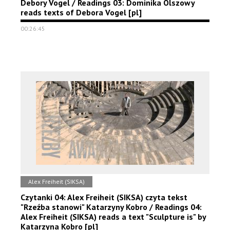
Debory Vogel / Readings 03: Dominika Olszowy
reads texts of Debora Vogel [pl]
00:26:45
Alex Freiheit (SIKSA)
Czytanki 04: Alex Freiheit (SIKSA) czyta tekst
"Rzeźba stanowi" Katarzyny Kobro / Readings 04:
Alex Freiheit (SIKSA) reads a text "Sculpture is" by
Katarzyna Kobro [pl]