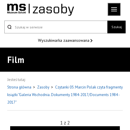
Szukaj
Wyszukiwarka
zaawansowana
Film
Jesteś tutaj:
Strona główna
>
Zasoby
>
Czytanki 05: Marcin Polak czyta fragmenty
książki "Galeria Wschodnia. Dokumenty 1984-2017/Documents 1984 -
2017"
1
z
2