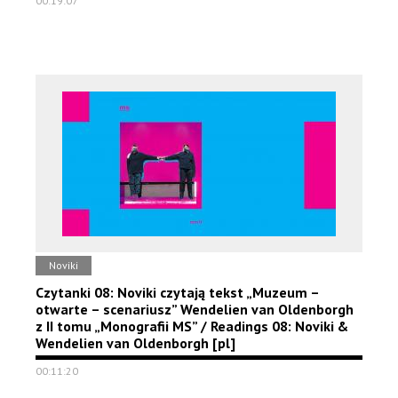
00:19:07
Noviki
Czytanki 08: Noviki czytają tekst „Muzeum –
otwarte – scenariusz” Wendelien van Oldenborgh
z II tomu „Monografii MS” / Readings 08: Noviki &
Wendelien van Oldenborgh [pl]
00:11:20