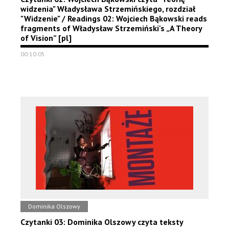
widzenia" Władysława Strzemińskiego, rozdział
"Widzenie" / Readings 02: Wojciech Bąkowski reads
fragments of Władysław Strzemiński's „A Theory
of Vision” [pl]
00:10:05
Dominika Olszowy
Czytanki 03: Dominika Olszowy czyta teksty