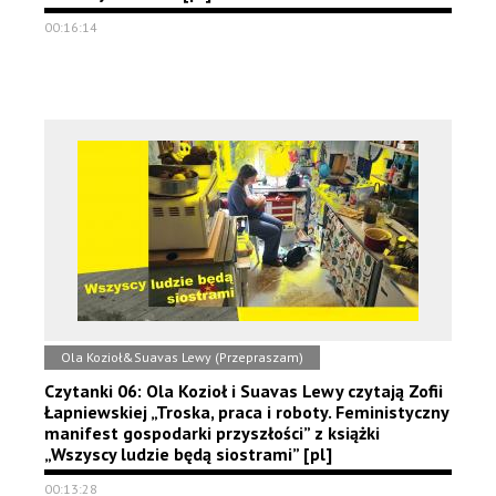
00:16:14
Ola Kozioł&Suavas Lewy (Przepraszam)
Czytanki 06: Ola Kozioł i Suavas Lewy czytają Zofii
Łapniewskiej „Troska, praca i roboty. Feministyczny
manifest gospodarki przyszłości” z książki
„Wszyscy ludzie będą siostrami” [pl]
00:13:28