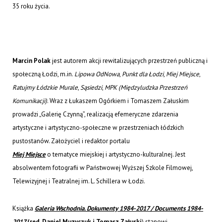
35 roku życia.
Marcin Polak
jest autorem akcji rewitalizujących przestrzeń publiczną i
społeczną Łodzi, m.in.
Lipowa OdNowa
,
Punkt dla Łodzi
,
Miej Miejsce
,
Ratujmy Łódzkie Murale
,
Sąsiedzi
,
MPK (Międzyludzka Przestrzeń
Komunikacji)
. Wraz z Łukaszem Ogórkiem i Tomaszem Załuskim
prowadzi „Galerię Czynną”, realizacją efemeryczne zdarzenia
artystyczne i artystyczno-społeczne w przestrzeniach łódzkich
pustostanów. Założyciel i redaktor portalu
Miej Miejsce
o tematyce miejskiej i artystyczno-kulturalnej. Jest
absolwentem fotografii w Państwowej Wyższej Szkole Filmowej,
Telewizyjnej i Teatralnej im. L. Schillera w Łodzi.
Książka
Galeria Wschodnia. Dokumenty 1984-2017 / Documents 1984-
2017
(red. Daniel Muzyczuk i Tomasz Załuski
) stanowi