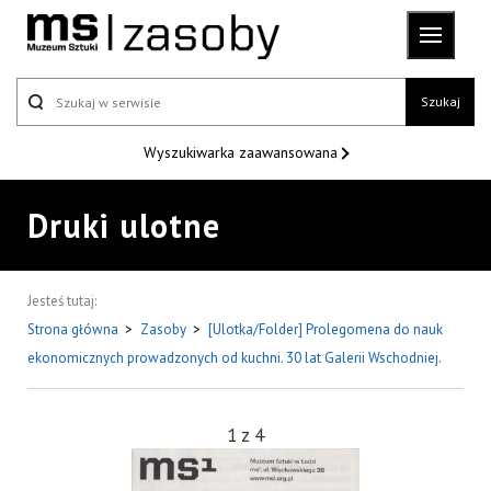
Szukaj
Wyszukiwarka
zaawansowana
Druki ulotne
Jesteś tutaj:
Strona główna
>
Zasoby
>
[Ulotka/Folder] Prolegomena do nauk
ekonomicznych prowadzonych od kuchni. 30 lat Galerii Wschodniej.
1
z
4