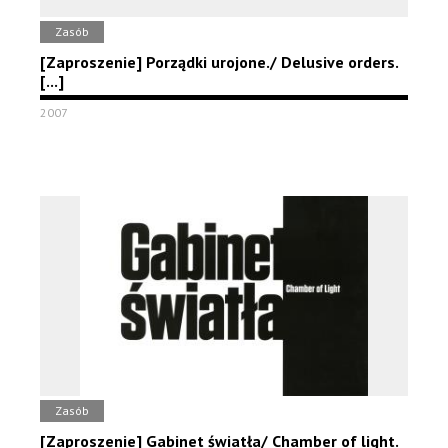
Zasób
[Zaproszenie] Porządki urojone./ Delusive orders.
[...]
2007
Zasób
[Zaproszenie] Gabinet światła/ Chamber of light.