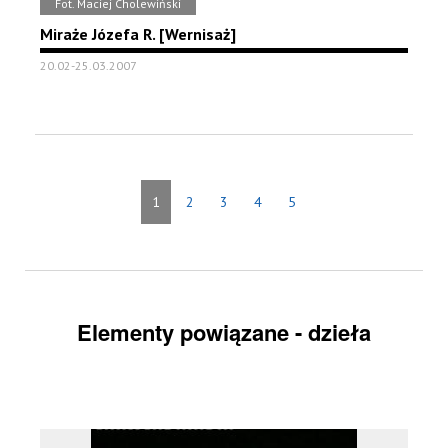
Fot. Maciej Cholewiński
Miraże Józefa R. [Wernisaż]
20.02-25.03.2007
1
2
3
4
5
Elementy powiązane - dzieła