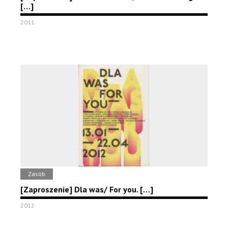
[…]
2011
Zasób
[Zaproszenie] Dla was/ For you. […]
2012