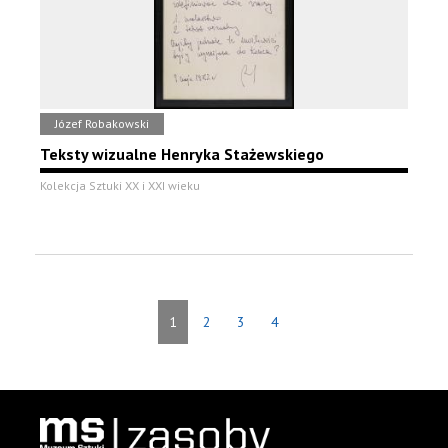
Józef Robakowski
Teksty wizualne Henryka Stażewskiego
Kolekcja Sztuki XX i XXI wieku
1
2
3
4