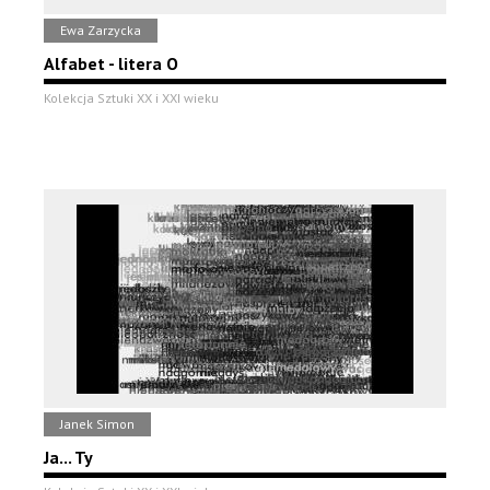
Ewa Zarzycka
Alfabet - litera O
Kolekcja Sztuki XX i XXI wieku
Janek Simon
Ja... Ty