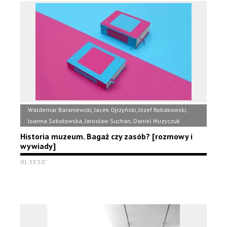
Waldemar Baraniewski, Jacek Ojrzyński, Józef Robakowski,
Joanna Sokołowska, Jarosław Suchan, Daniel Muzyczuk
Historia muzeum. Bagaż czy zasób? [rozmowy i
wywiady]
01:33'50''