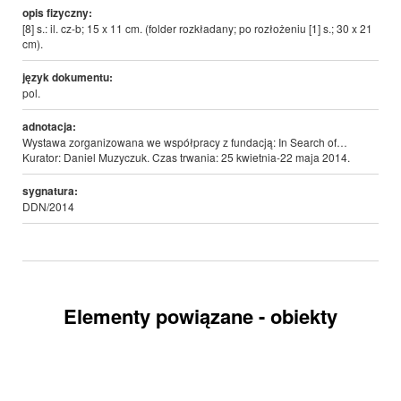
opis fizyczny:
[8] s.: il. cz-b; 15 x 11 cm. (folder rozkładany; po rozłożeniu [1] s.; 30 x 21
cm).
język dokumentu:
pol.
adnotacja:
Wystawa zorganizowana we współpracy z fundacją: In Search of…
Kurator: Daniel Muzyczuk. Czas trwania: 25 kwietnia-22 maja 2014.
sygnatura:
DDN/2014
Elementy powiązane - obiekty