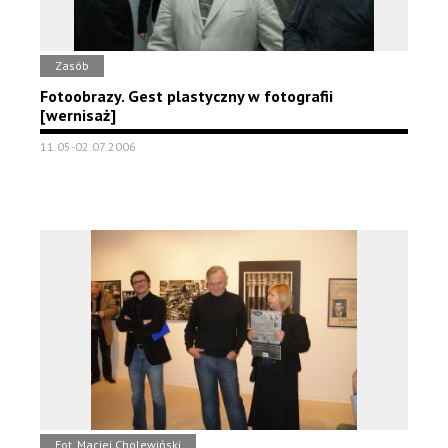
Zasób
Fotoobrazy. Gest plastyczny w fotografii
[wernisaż]
11.05-02.07.2006
Fot. Maciej Cholewiński