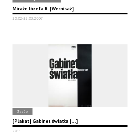
Miraże Józefa R. [Wernisaż]
20.02-25.03.2007
Zasób
[Plakat] Gabinet światła […]
2011