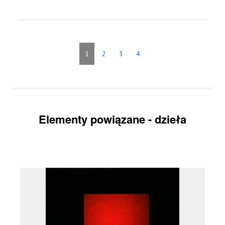
1
2
3
4
Elementy powiązane - dzieła