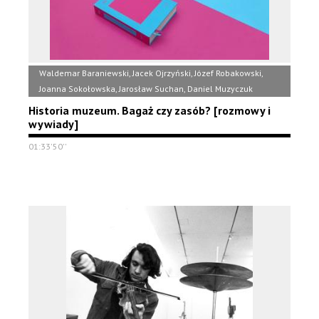
Waldemar Baraniewski, Jacek Ojrzyński, Józef Robakowski,
Joanna Sokołowska, Jarosław Suchan, Daniel Muzyczuk
Historia muzeum. Bagaż czy zasób? [rozmowy i
wywiady]
01:33'50''