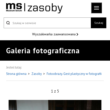
Szukaj
Wyszukiwarka
zaawansowana
Galeria fotograficzna
Jesteś tutaj:
Strona główna
>
Zasoby
>
Fotoobrazy. Gest plastyczny w fotografii
1
z
5