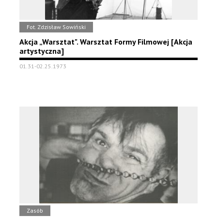
Fot. Zdzisław Sowiński
Akcja „Warsztat". Warsztat Formy Filmowej [Akcja
artystyczna]
01.31-02.25.1973
Zasób