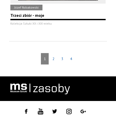
Józef Robakowski
Trzeci zbiór - moje
Kolekcja Sztuki XX i XXI wieku
1
2
3
4