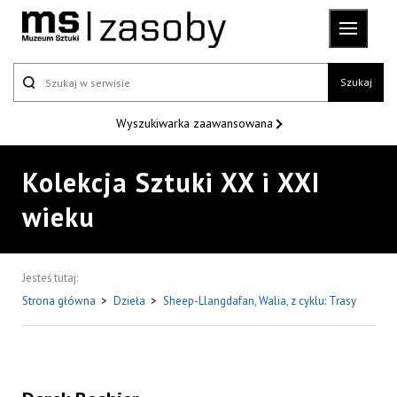
Szukaj
Wyszukiwarka
zaawansowana
Kolekcja Sztuki XX i XXI
wieku
Jesteś tutaj:
Strona główna
>
Dzieła
>
Sheep-Llangdafan, Walia, z cyklu: Trasy