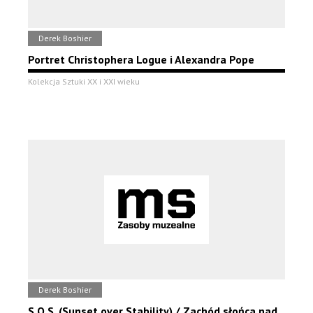
Derek Boshier
Portret Christophera Logue i Alexandra Pope
Kolekcja Sztuki XX i XXI wieku
Derek Boshier
S.O.S. (Sunset over Stability) / Zachód słońca nad