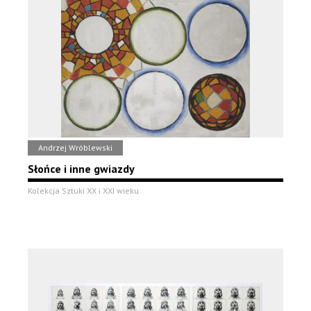
Andrzej Wróblewski
Słońce i inne gwiazdy
Kolekcja Sztuki XX i XXI wieku