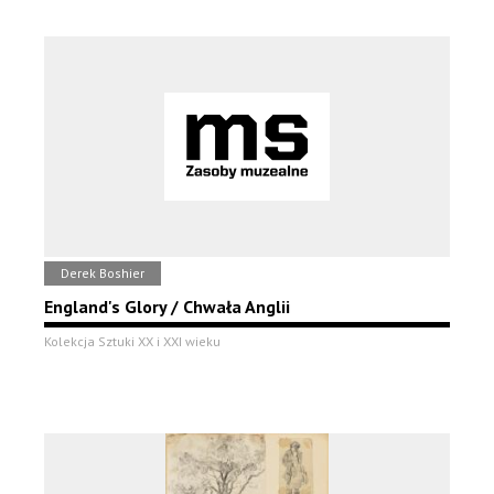
Derek Boshier
England's Glory / Chwała Anglii
Kolekcja Sztuki XX i XXI wieku