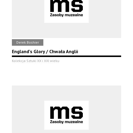
Derek Boshier
England's Glory / Chwała Anglii
Kolekcja Sztuki XX i XXI wieku