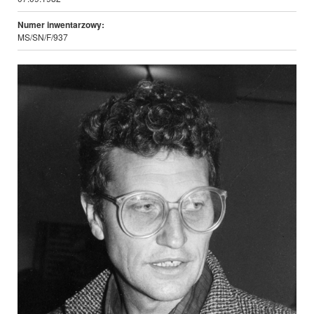
Numer inwentarzowy:
MS/SN/F/937