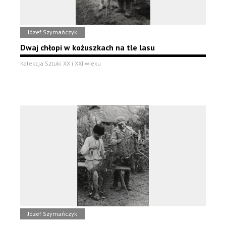
Józef Szymańczyk
Dwaj chłopi w kożuszkach na tle lasu
Kolekcja Sztuki XX i XXI wieku
Józef Szymańczyk