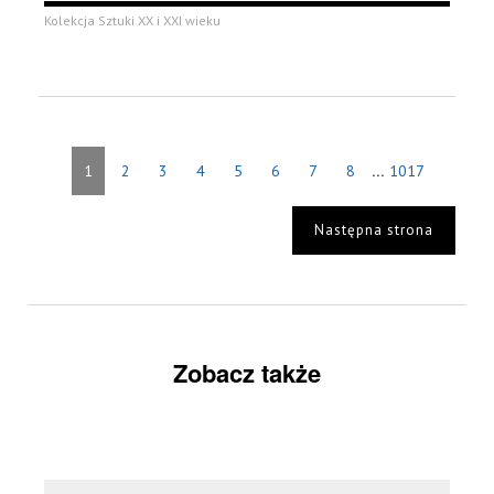
Kolekcja Sztuki XX i XXI wieku
...
1
2
3
4
5
6
7
8
1017
Następna strona
Zobacz także