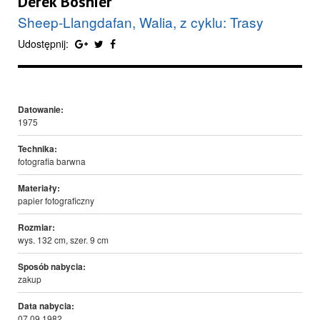
Derek Boshier
Sheep-Llangdafan, Walia, z cyklu: Trasy
Udostępnij:
Datowanie:
1975
Technika:
fotografia barwna
Materiały:
papier fotograficzny
Rozmiar:
wys. 132 cm, szer. 9 cm
Sposób nabycia:
zakup
Data nabycia:
07.09.1982