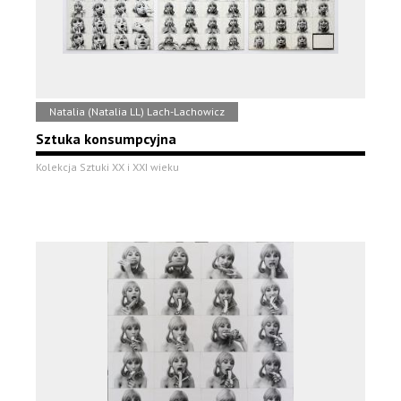
Natalia (Natalia LL) Lach-Lachowicz
Sztuka konsumpcyjna
Kolekcja Sztuki XX i XXI wieku