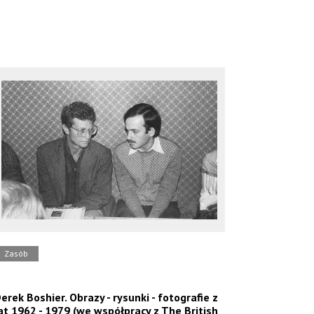
Zasób
erek Boshier. Obrazy - rysunki - fotografie z
at 1962 - 1979 (we współpracy z The British