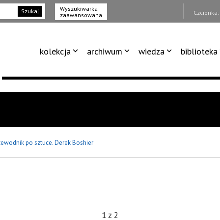
Wyszukiwarka
Szukaj
Czcionka
zaawansowana
kolekcja
archiwum
wiedza
biblioteka
zewodnik po sztuce. Derek Boshier
1
z
2