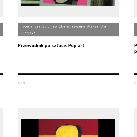
scenariusz: Zbigniew Libera, reżyseria: Aleksandra
Panisko
Przewodnik po sztuce. Pop art
P
p
6'59''
6