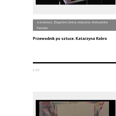
scenariusz: Zbigniew Libera, reżyseria: Aleksandra
Panisko
Przewodnik po sztuce. Katarzyna Kobro
6'39''