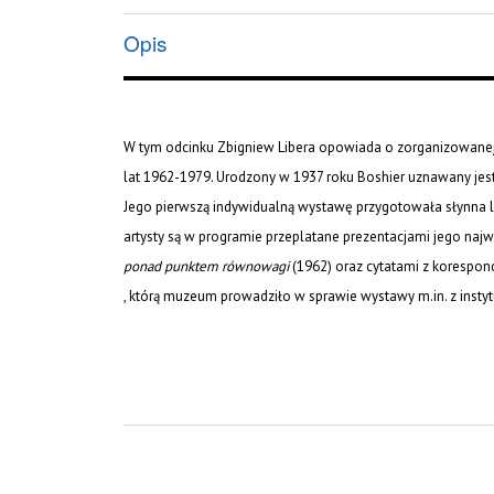
Opis
W tym odcinku Zbigniew Libera opowiada o zorganizowane
lat 1962-1979. Urodzony w 1937 roku Boshier uznawany jest 
Jego pierwszą indywidualną wystawę przygotowała słynna lo
artysty są w programie przeplatane prezentacjami jego najwa
ponad punktem równowagi
(1962) oraz cytatami z korespo
, którą muzeum prowadziło w sprawie wystawy m.in. z insty