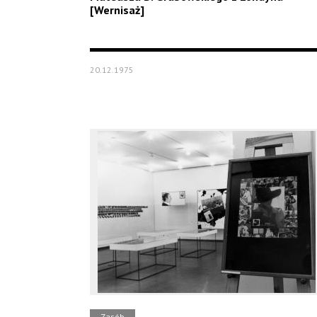
[Wernisaż]
20.12.1975
Zasób