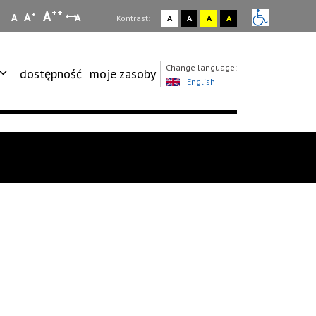
++
A
+
A
A
A
:
Kontrast:
A
A
A
A
Change language:
dostępność
moje zasoby
English