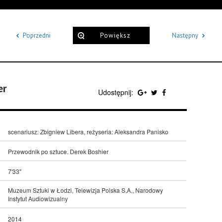
Poprzedni
Powiększ
Następny
er
Udostępnij:
scenariusz: Zbigniew Libera, reżyseria: Aleksandra Panisko
Przewodnik po sztuce. Derek Boshier
7'33''
Muzeum Sztuki w Łodzi, Telewizja Polska S.A., Narodowy
Instytut Audiowizualny
2014