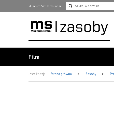
Muzeum Sztuki w Łodzi
Film
Jesteś tutaj:
Strona główna
>
Zasoby
>
Pr