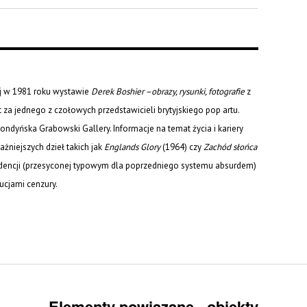
j w 1981 roku wystawie
Derek Boshier –obrazy, rysunki, fotografie
z
za jednego z czołowych przedstawicieli brytyjskiego pop artu.
ndyńska Grabowski Gallery. Informacje na temat życia i kariery
żniejszych dzieł takich jak
Englands Glory
(1964) czy
Zachód słońca
ndencji (przesyconej typowym dla poprzedniego systemu absurdem)
tucjami cenzury.
Elementy powiązane - obiekty