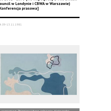
ouncil w Londynie i CBWA w Warszawie)
Konferencja prasowa]
4.09-13.11.1981
scenariusz: Zbigniew Libera, reżyseria: Aleksandra