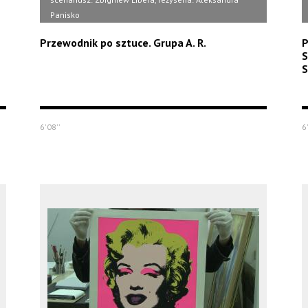
Panisko
Przewodnik po sztuce. Grupa A. R.
P
S
S
6'08''
6