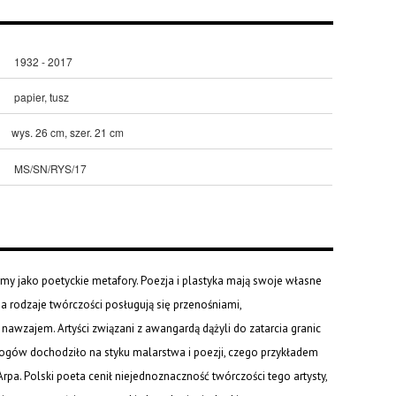
1932 - 2017
papier, tusz
wys. 26 cm, szer. 21 cm
MS/SN/RYS/17
my jako poetyckie metafory. Poezja i plastyka mają swoje własne
Oba rodzaje twórczości posługują się przenośniami,
nawzajem. Artyści związani z awangardą dążyli do zatarcia granic
logów dochodziło na styku malarstwa i poezji, czego przykładem
Arpa. Polski poeta cenił niejednoznaczność twórczości tego artysty,