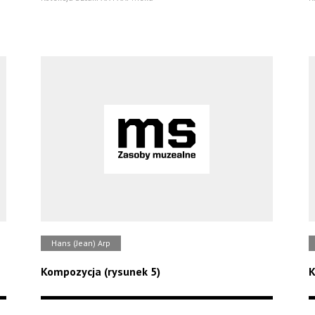
Hans (Jean) Arp
Kompozycja (rysunek 5)
K