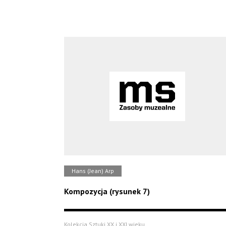
Hans (Jean) Arp
Kompozycja (rysunek 7)
Kolekcja Sztuki XX i XXI wieku