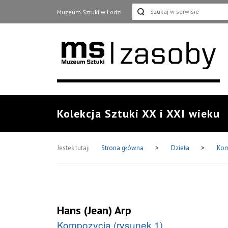
Muzeum Sztuki w Łodzi
Kolekcja Sztuki XX i XXI wieku
Jesteś tutaj:
Strona główna
>
Dzieła
>
Kom
Hans (Jean) Arp
Kompozycja (rysunek 1)