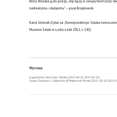
która zbliżała ją do poezji: „Arp łączy w swojej twórczości d
nadrealizmu i dadaizmu” – pisał Brzękowski.
Karol Jóźwiak (Cytat za: „Korespondencje. Sztuka nowoczesna
Muzeum Sztuki w Łodzi, Łódź 2012, s. 142).
Wystawy
A-geometria. Hans Arp i Polska [2017-04-15-2017-06-15]
Group Dynamics - Collectives of Modernist Period [2021-10-19-2022-0