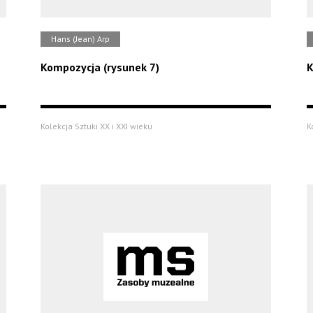
Hans (Jean) Arp
Kompozycja (rysunek 7)
K
Kolekcja Sztuki XX i XXI wieku
K