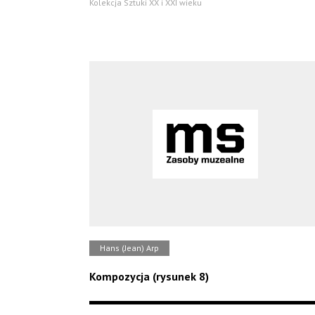
Kolekcja Sztuki XX i XXI wieku
Hans (Jean) Arp
Kompozycja (rysunek 8)