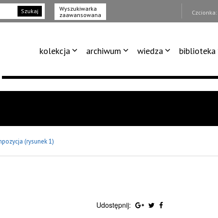
Wyszukiwarka
Szukaj
Czcionka
zaawansowana
kolekcja
archiwum
wiedza
biblioteka
pozycja (rysunek 1)
Udostępnij: