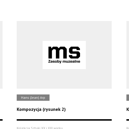
Hans (Jean) Arp
Kompozycja (rysunek 2)
K
Kolekcja Sztuki XX i XXI wieku
K