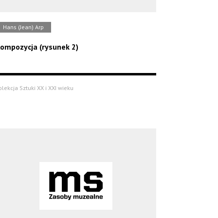
Hans (Jean) Arp
ompozycja (rysunek 2)
olekcja Sztuki XX i XXI wieku