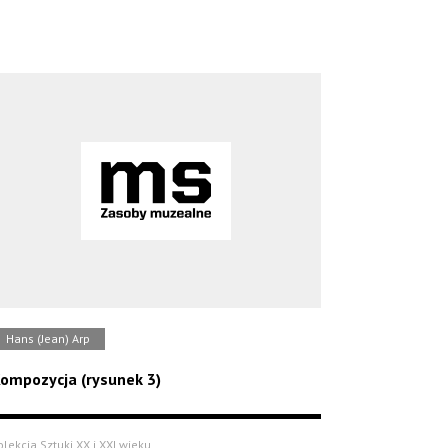
Hans (Jean) Arp
ompozycja (rysunek 3)
olekcja Sztuki XX i XXI wieku