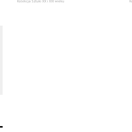
Kolekcja Sztuki XX i XXI wieku
K