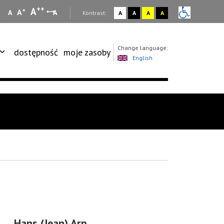
++
A
+
A
A
A
:
Kontrast:
A
A
A
A
Change language:
dostępność
moje zasoby
English
Hans (Jean) Arp