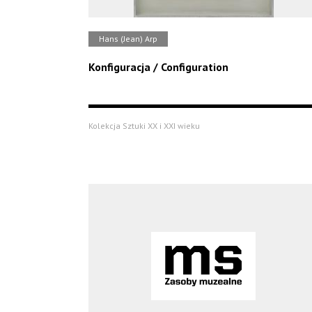
Hans (Jean) Arp
Konfiguracja / Configuration
Kolekcja Sztuki XX i XXI wieku