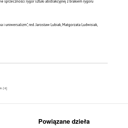
wie sprzeczności: rygor sztuki abstrakcyjnej z brakiem rygoru
 i uniwersalizm", red. Jarosław Lubiak, Małgorzata Ludwisiak,
4-24]
Powiązane dzieła