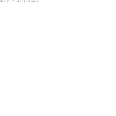
olekcja Sztuki XX i XXI wieku