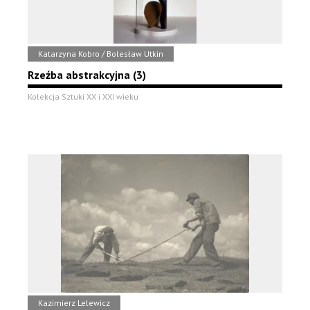
Katarzyna Kobro / Bolesław Utkin
Rzeźba abstrakcyjna (3)
Kolekcja Sztuki XX i XXI wieku
Kazimierz Lelewicz