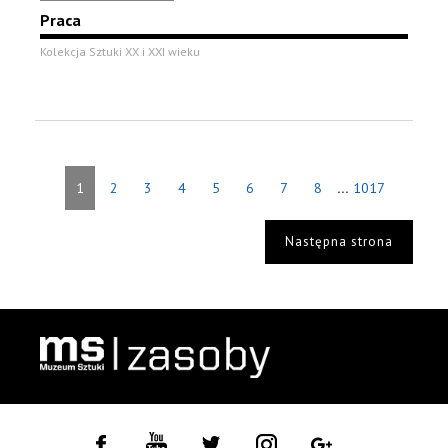
Praca
Kolekcja Sztuki XX i XXI wieku
...
1
2
3
4
5
6
7
8
1017
Następna strona