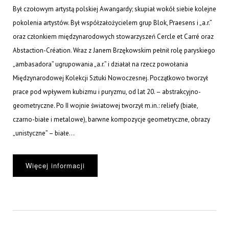
Był czołowym artystą polskiej Awangardy; skupiał wokół siebie kolejne
pokolenia artystów. Był współzałożycielem grup Blok, Praesens i „a.r.”
oraz członkiem międzynarodowych stowarzyszeń Cercle et Carré oraz
Abstaction-Création. Wraz z Janem Brzękowskim pełnił rolę paryskiego
„ambasadora” ugrupowania „a.r.” i działał na rzecz powołania
Międzynarodowej Kolekcji Sztuki Nowoczesnej. Początkowo tworzył
prace pod wpływem kubizmu i puryzmu, od lat 20. – abstrakcyjno-
geometryczne. Po II wojnie światowej tworzył m.in.: reliefy (białe,
czarno-białe i metalowe), barwne kompozycje geometryczne, obrazy
„unistyczne” – białe...
Więcej informacji