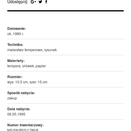
Udostępnij:
Datowanie:
ok. 1980 r.
Technika:
malarstwo temperowe, rysunek
Materiały:
tempera, ołówek, papier
Rozmiar:
wys. 10,5 cm, szer. 15 cm
Sposób nabycia:
zakup
Data nabycia:
06.05.1995
Numer inwentarzowy:
MS/SN/RYS/1786/8