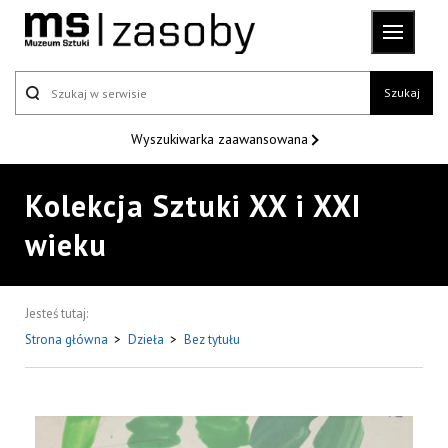
Szukaj
Wyszukiwarka
zaawansowana
Kolekcja Sztuki XX i XXI
wieku
Jesteś tutaj:
Strona główna
>
Dzieła
>
Bez tytułu