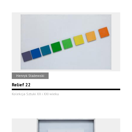
Henryk Stażewski
Relief 22
Kolekcja Sztuki XX i XXI wieku