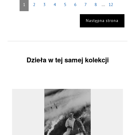
...
1
2
3
4
5
6
7
8
12
Następna strona
Dzieła w tej samej kolekcji