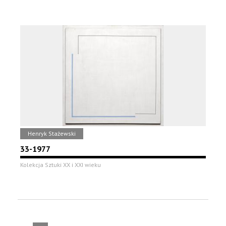
Henryk Stażewski
33-1977
Kolekcja Sztuki XX i XXI wieku