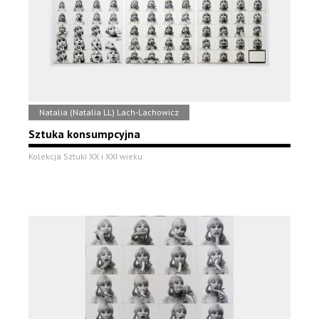
Natalia (Natalia LL) Lach-Lachowicz
Sztuka konsumpcyjna
Kolekcja Sztuki XX i XXI wieku