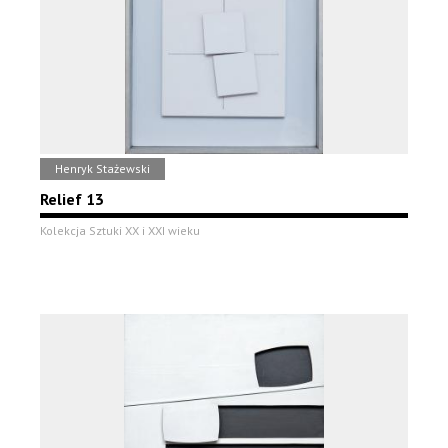
Henryk Stażewski
Relief 13
Kolekcja Sztuki XX i XXI wieku