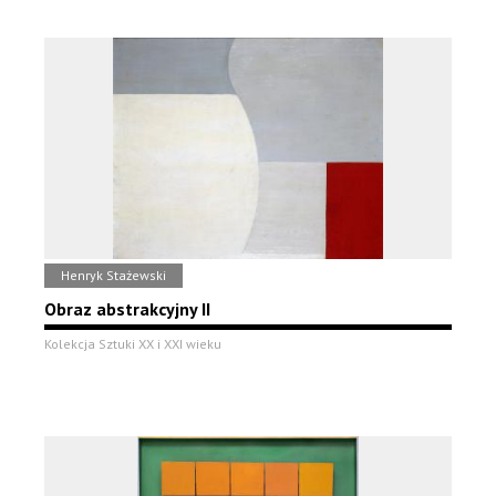
Henryk Stażewski
Obraz abstrakcyjny II
Kolekcja Sztuki XX i XXI wieku