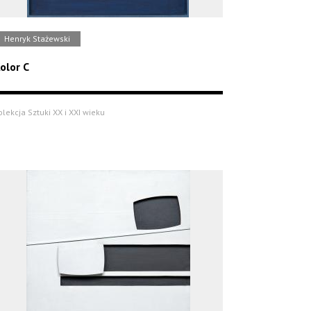
Henryk Stażewski
olor C
olekcja Sztuki XX i XXI wieku