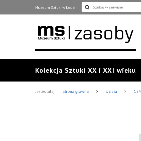
Muzeum Sztuki w Łodzi
Kolekcja Sztuki XX i XXI wieku
Jesteś tutaj:
Strona główna
>
Dzieła
>
124