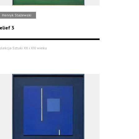
Henryk Stażewski
elief 3
olekcja Sztuki XX i XXI wieku