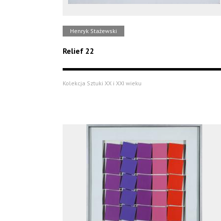
Henryk Stażewski
Relief 22
Kolekcja Sztuki XX i XXI wieku