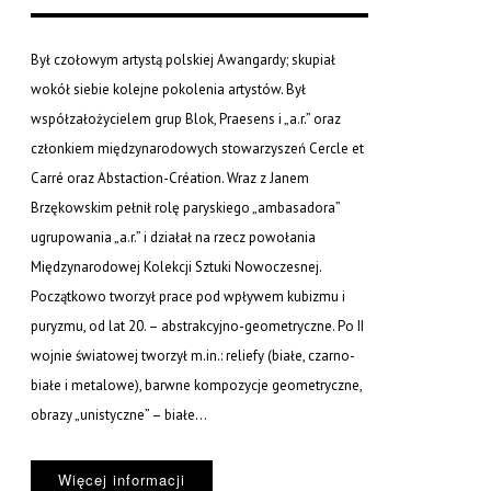
Był czołowym artystą polskiej Awangardy; skupiał
wokół siebie kolejne pokolenia artystów. Był
współzałożycielem grup Blok, Praesens i „a.r.” oraz
członkiem międzynarodowych stowarzyszeń Cercle et
Carré oraz Abstaction-Création. Wraz z Janem
Brzękowskim pełnił rolę paryskiego „ambasadora”
ugrupowania „a.r.” i działał na rzecz powołania
Międzynarodowej Kolekcji Sztuki Nowoczesnej.
Początkowo tworzył prace pod wpływem kubizmu i
puryzmu, od lat 20. – abstrakcyjno-geometryczne. Po II
wojnie światowej tworzył m.in.: reliefy (białe, czarno-
białe i metalowe), barwne kompozycje geometryczne,
obrazy „unistyczne” – białe...
Więcej informacji