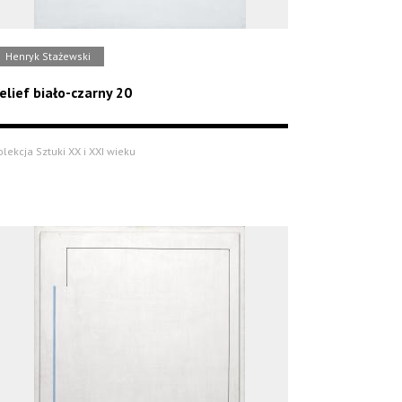
Henryk Stażewski
elief biało-czarny 20
olekcja Sztuki XX i XXI wieku