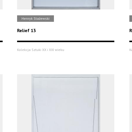
Henryk Stażewski
Relief 13
R
Kolekcja Sztuki XX i XXI wieku
K