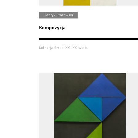
Henryk Stażewski
Kompozycja
Kolekcja Sztuki XX i XXI wieku