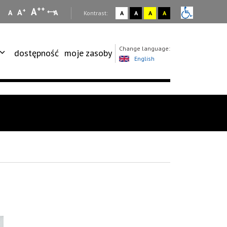
++
A
+
A
A
A
:
Kontrast:
A
A
A
A
Change language:
dostępność
moje zasoby
English