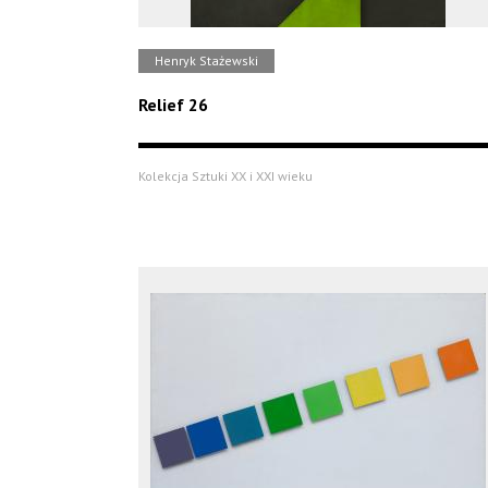
Henryk Stażewski
Relief 26
Kolekcja Sztuki XX i XXI wieku