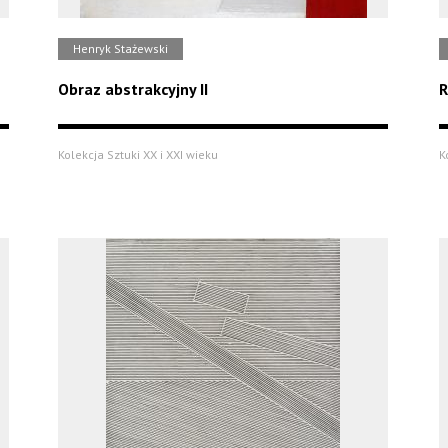
Henryk Stażewski
Obraz abstrakcyjny II
R
Kolekcja Sztuki XX i XXI wieku
K