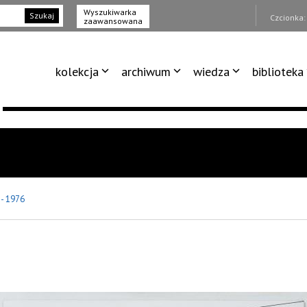
Wyszukiwarka
Szukaj
Czcionka
zaawansowana
kolekcja
archiwum
wiedza
biblioteka
 - 1976