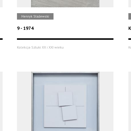
Henryk Stażewski
9 - 1974
K
Kolekcja Sztuki XX i XXI wieku
K