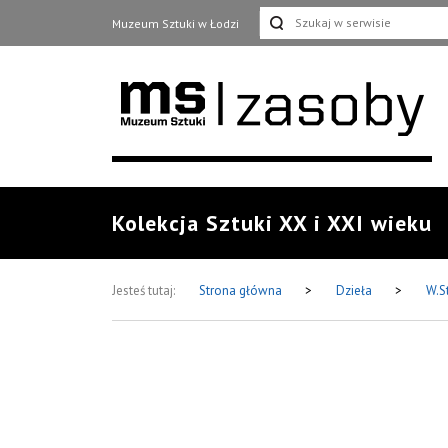
Muzeum Sztuki w Łodzi
Kolekcja Sztuki XX i XXI wieku
Jesteś tutaj:
Strona główna
>
Dzieła
>
W.S