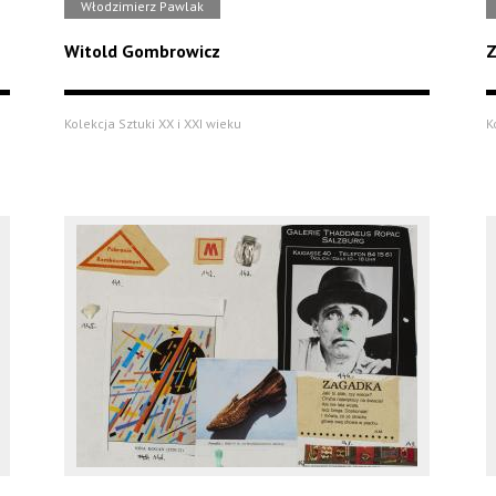
Włodzimierz Pawlak
Witold Gombrowicz
Z
Kolekcja Sztuki XX i XXI wieku
K