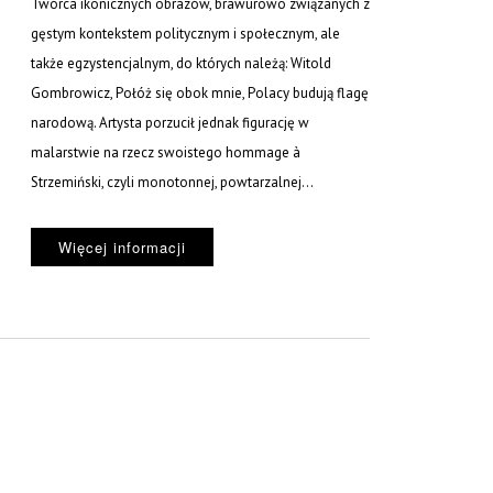
Twórca ikonicznych obrazów, brawurowo związanych z
gęstym kontekstem politycznym i społecznym, ale
także egzystencjalnym, do których należą: Witold
Gombrowicz, Połóż się obok mnie, Polacy budują flagę
narodową. Artysta porzucił jednak figurację w
malarstwie na rzecz swoistego hommage à
Strzemiński, czyli monotonnej, powtarzalnej...
Więcej informacji