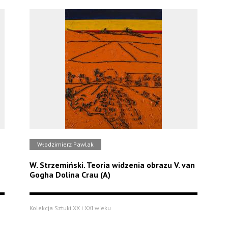
Włodzimierz Pawlak
n
W. Strzemiński. Teoria widzenia obrazu V. van
Gogha Dolina Crau (A)
Kolekcja Sztuki XX i XXI wieku