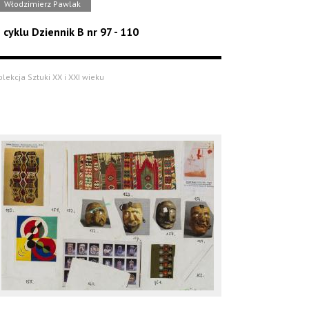
Włodzimierz Pawlak
 cyklu Dziennik B nr 97 - 110
olekcja Sztuki XX i XXI wieku