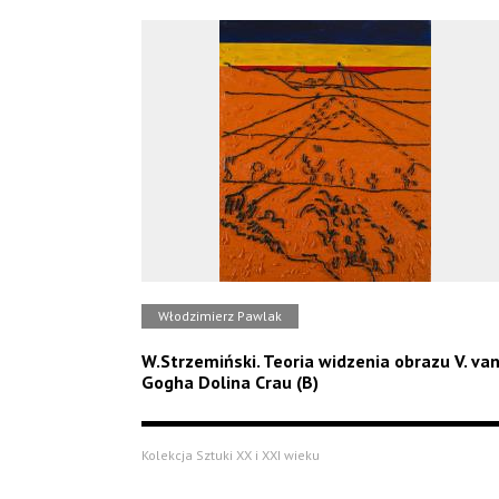
Włodzimierz Pawlak
W.Strzemiński. Teoria widzenia obrazu V. va
Gogha Dolina Crau (B)
Kolekcja Sztuki XX i XXI wieku