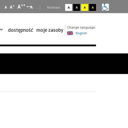
++
A
+
A
A
A
:
Kontrast:
A
A
A
A
Change language:
dostępność
moje zasoby
English