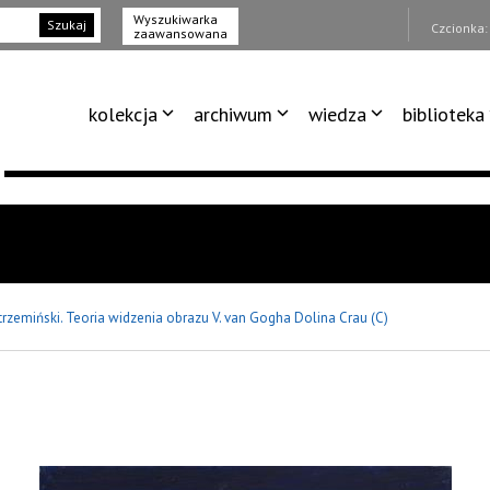
Wyszukiwarka
Szukaj
Czcionka
zaawansowana
kolekcja
archiwum
wiedza
biblioteka
trzemiński. Teoria widzenia obrazu V. van Gogha Dolina Crau (C)