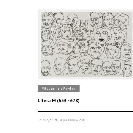
Włodzimierz Pawlak
Litera M (653 - 678)
Kolekcja Sztuki XX i XXI wieku