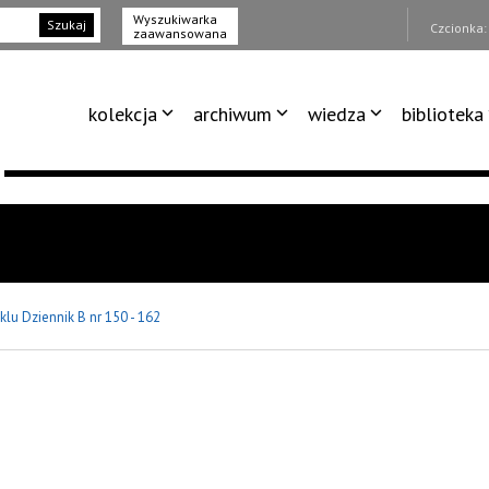
Wyszukiwarka
Szukaj
Czcionka
zaawansowana
kolekcja
archiwum
wiedza
biblioteka
klu Dziennik B nr 150 - 162