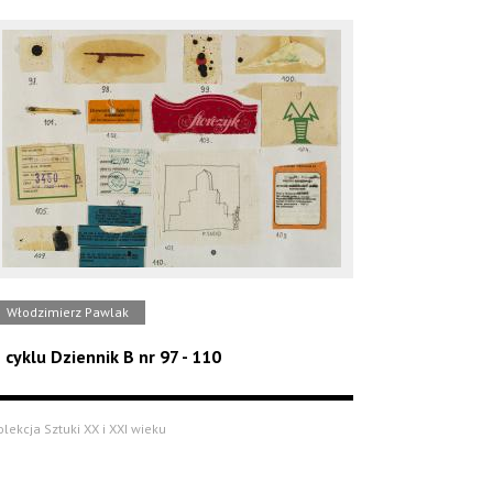
Włodzimierz Pawlak
 cyklu Dziennik B nr 97 - 110
olekcja Sztuki XX i XXI wieku