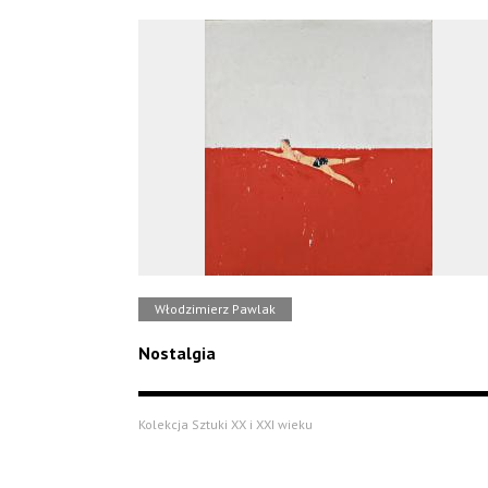
Włodzimierz Pawlak
Nostalgia
Kolekcja Sztuki XX i XXI wieku