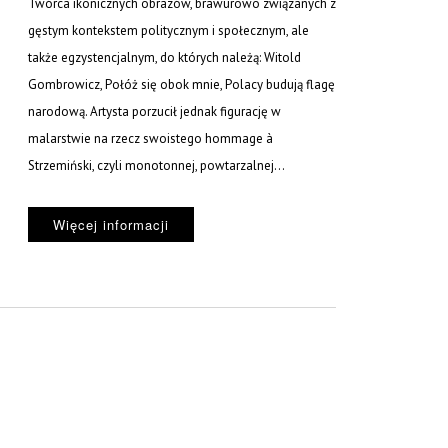
Twórca ikonicznych obrazów, brawurowo związanych z
gęstym kontekstem politycznym i społecznym, ale
także egzystencjalnym, do których należą: Witold
Gombrowicz, Połóż się obok mnie, Polacy budują flagę
narodową. Artysta porzucił jednak figurację w
malarstwie na rzecz swoistego hommage à
Strzemiński, czyli monotonnej, powtarzalnej...
Więcej informacji