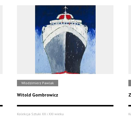
Włodzimierz Pawlak
Witold Gombrowicz
Z
Kolekcja Sztuki XX i XXI wieku
K