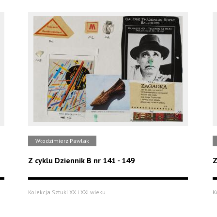
Włodzimierz Pawlak
Z cyklu Dziennik B nr 141 - 149
Z
Kolekcja Sztuki XX i XXI wieku
K