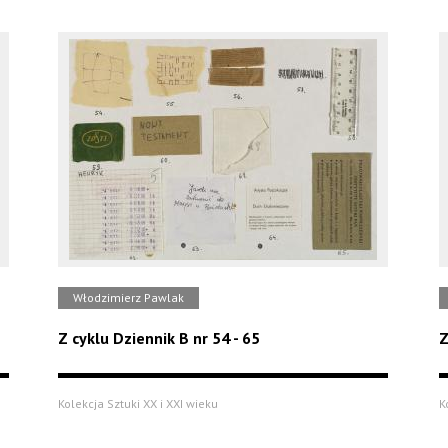
Włodzimierz Pawlak
Z cyklu Dziennik B nr 54 - 65
Z
Kolekcja Sztuki XX i XXI wieku
K