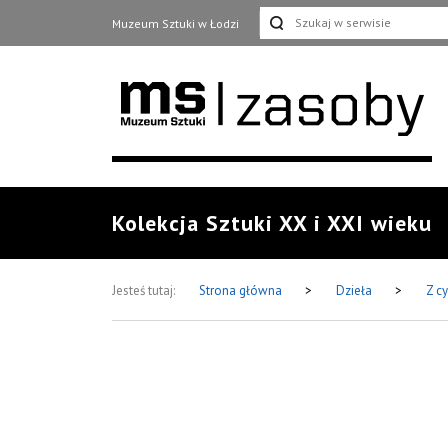
Muzeum Sztuki w Łodzi
Kolekcja Sztuki XX i XXI wieku
Jesteś tutaj:
Strona główna
>
Dzieła
>
Z cy