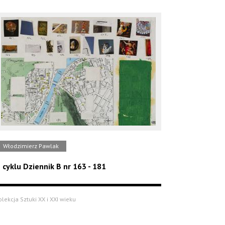
Włodzimierz Pawlak
 cyklu Dziennik B nr 163 - 181
olekcja Sztuki XX i XXI wieku