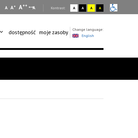
++
A
+
A
A
A
:
Kontrast:
A
A
A
A
Change language:
dostępność
moje zasoby
English