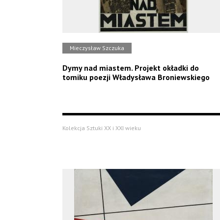
Mieczysław Szczuka
Dymy nad miastem. Projekt okładki do
tomiku poezji Władysława Broniewskiego
Kolekcja Sztuki XX i XXI wieku