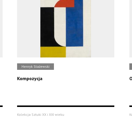
Henryk Stażewski
Kompozycja
O
Kolekcja Sztuki XX i XXI wieku
K