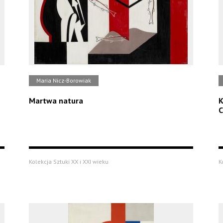
Maria Nicz-Borowiak
Martwa natura
K
C
Kolekcja Sztuki XX i XXI wieku
K