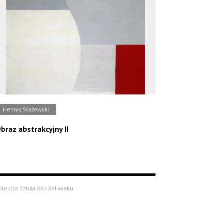
Henryk Stażewski
braz abstrakcyjny II
olekcja Sztuki XX i XXI wieku