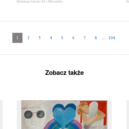
Kolekcja Sztuki XX i XXI wieku
K
...
1
2
3
4
5
6
7
8
104
Zobacz także