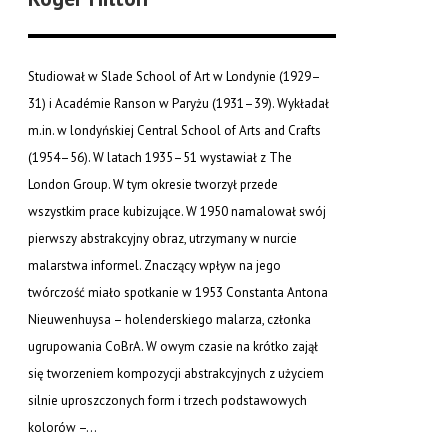
Studiował w Slade School of Art w Londynie (1929–
31) i Académie Ranson w Paryżu (1931–39). Wykładał
m.in. w londyńskiej Central School of Arts and Crafts
(1954–56). W latach 1935–51 wystawiał z The
London Group. W tym okresie tworzył przede
wszystkim prace kubizujące. W 1950 namalował swój
pierwszy abstrakcyjny obraz, utrzymany w nurcie
malarstwa informel. Znaczący wpływ na jego
twórczość miało spotkanie w 1953 Constanta Antona
Nieuwenhuysa – holenderskiego malarza, członka
ugrupowania CoBrA. W owym czasie na krótko zajął
się tworzeniem kompozycji abstrakcyjnych z użyciem
silnie uproszczonych form i trzech podstawowych
kolorów –...