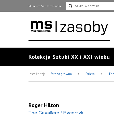
Muzeum Sztuki w Łodzi
Kolekcja Sztuki XX i XXI wieku
Jesteś tutaj:
Strona główna
>
Dzieła
>
The
Roger Hilton
The Cavaliere / Rycerzyk