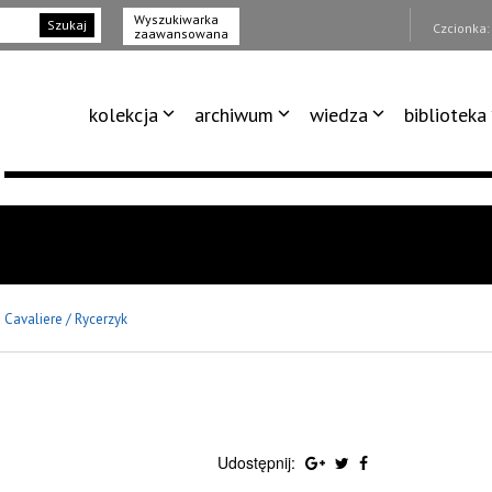
Wyszukiwarka
Szukaj
Czcionka
zaawansowana
kolekcja
archiwum
wiedza
biblioteka
 Cavaliere / Rycerzyk
Udostępnij: