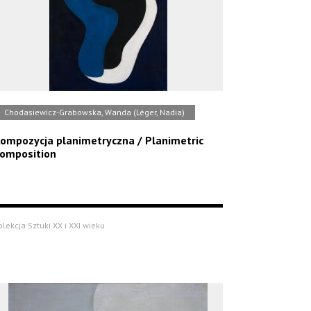
Chodasiewicz-Grabowska, Wanda (Léger, Nadia)
ompozycja planimetryczna / Planimetric
omposition
olekcja Sztuki XX i XXI wieku