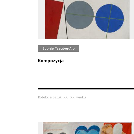
Sophie Taeuber-Arp
Kompozycja
Kolekcja Sztuki XX i XXI wieku