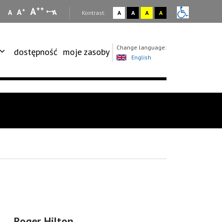
++
A
+
A
A
A
:
Kontrast:
A
A
A
A
Change language:
dostępność
moje zasoby
English
Roger Hilton