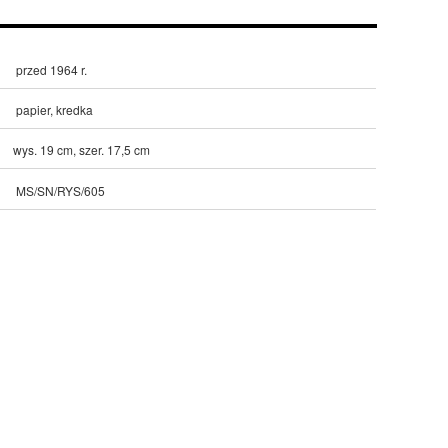
przed 1964 r.
papier, kredka
wys. 19 cm, szer. 17,5 cm
MS/SN/RYS/605