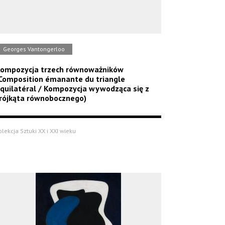
Georges Vantongerloo
ompozycja trzech równoważników
Composition émanante du triangle
quilatéral / Kompozycja wywodząca się z
rójkąta równobocznego)
olekcja Sztuki XX i XXI wieku