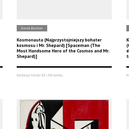
Derek Boshier
Kosmonauta (Najprzystojniejszy bohater
K
kosmosu i Mr. Shepard) [Spaceman (The
(
Most Handsome Hero of the Cosmos and Mr.
é
Shepard)]
t
Kolekcja Sztuki XX i XXI wieku
K