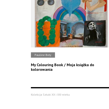
Pauline Boty
My Colouring Book / Moja książka do
kolorowania
Kolekcja Sztuki XX i XXI wieku