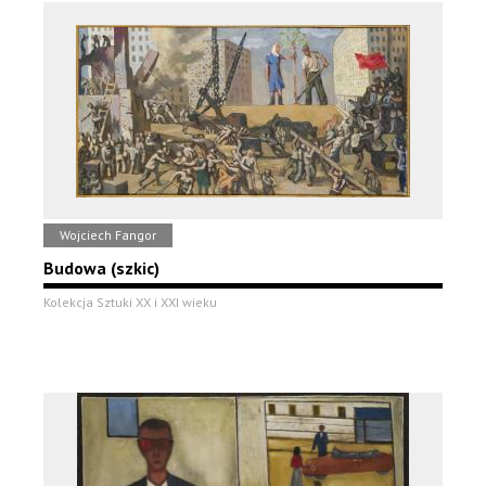
Wojciech Fangor
Budowa (szkic)
Kolekcja Sztuki XX i XXI wieku