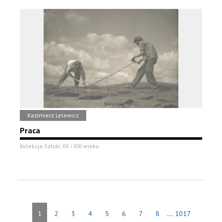
Kazimierz Lelewicz
Praca
Kolekcja Sztuki XX i XXI wieku
...
1
2
3
4
5
6
7
8
1017