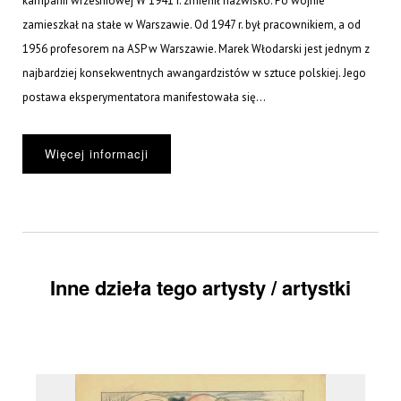
kampanii wrześniowej W 1941 r. zmienił nazwisko. Po wojnie
zamieszkał na stałe w Warszawie. Od 1947 r. był pracownikiem, a od
1956 profesorem na ASP w Warszawie. Marek Włodarski jest jednym z
najbardziej konsekwentnych awangardzistów w sztuce polskiej. Jego
postawa eksperymentatora manifestowała się...
Więcej informacji
Inne dzieła tego artysty / artystki