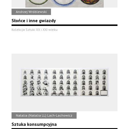
Andrzej Wróblewski
Słońce i inne gwiazdy
Kolekcja Sztuki XX i XXI wieku
Natalia (Natalia LL) Lach-Lachowicz
Sztuka konsumpcyjna