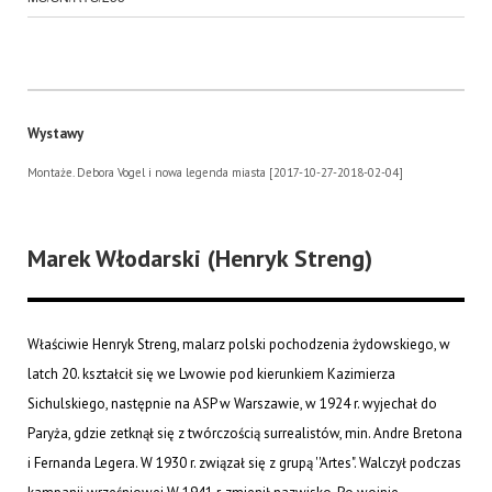
Wystawy
Montaże. Debora Vogel i nowa legenda miasta [2017-10-27-2018-02-04]
Marek Włodarski (Henryk Streng)
Właściwie Henryk Streng, malarz polski pochodzenia żydowskiego, w
latch 20. kształcił się we Lwowie pod kierunkiem Kazimierza
Sichulskiego, następnie na ASP w Warszawie, w 1924 r. wyjechał do
Paryża, gdzie zetknął się z twórczością surrealistów, min. Andre Bretona
i Fernanda Legera. W 1930 r. związał się z grupą ''Artes". Walczył podczas