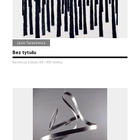
Leon Tarasewicz
Bez tytułu
Kolekcja Sztuki XX i XXI wieku