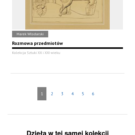
Marek Włodarski
Rozmowa przedmiotów
Kolekcja Sztuki XX i XXI wieku
1
2
3
4
5
6
Dzieła w tej samej kolekcji