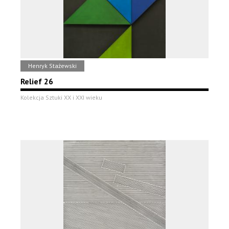
Henryk Stażewski
Relief 26
Kolekcja Sztuki XX i XXI wieku