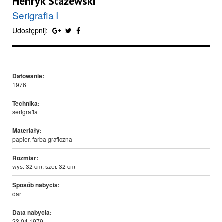
Henryk Stażewski
Serigrafia I
Udostępnij:
Datowanie:
1976
Technika:
serigrafia
Materiały:
papier, farba graficzna
Rozmiar:
wys. 32 cm, szer. 32 cm
Sposób nabycia:
dar
Data nabycia:
23.04.1979