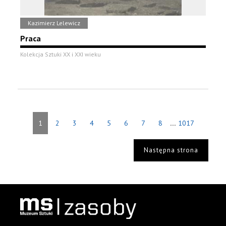
Kazimierz Lelewicz
Praca
Kolekcja Sztuki XX i XXI wieku
...
1
2
3
4
5
6
7
8
1017
Następna strona