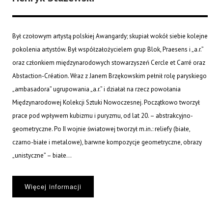
Był czołowym artystą polskiej Awangardy; skupiał wokół siebie kolejne
pokolenia artystów. Był współzałożycielem grup Blok, Praesens i „a.r.”
oraz członkiem międzynarodowych stowarzyszeń Cercle et Carré oraz
Abstaction-Création. Wraz z Janem Brzękowskim pełnił rolę paryskiego
„ambasadora” ugrupowania „a.r.” i działał na rzecz powołania
Międzynarodowej Kolekcji Sztuki Nowoczesnej. Początkowo tworzył
prace pod wpływem kubizmu i puryzmu, od lat 20. – abstrakcyjno-
geometryczne. Po II wojnie światowej tworzył m.in.: reliefy (białe,
czarno-białe i metalowe), barwne kompozycje geometryczne, obrazy
„unistyczne” – białe...
Więcej informacji