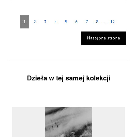
...
1
2
3
4
5
6
7
8
12
Następna strona
Dzieła w tej samej kolekcji