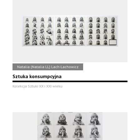
Natalia (Natalia LL) Lach-Lachowicz
Sztuka konsumpcyjna
Kolekcja Sztuki XX i XXI wieku