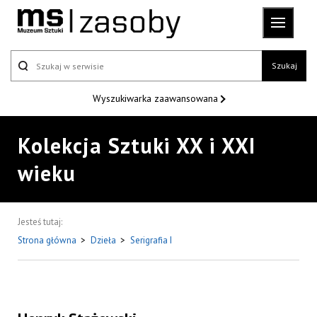
Szukaj
Wyszukiwarka
zaawansowana
Kolekcja Sztuki XX i XXI
wieku
Jesteś tutaj:
Strona główna
>
Dzieła
>
Serigrafia I