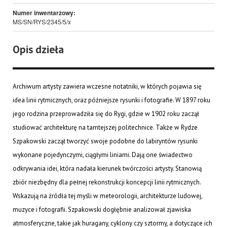
Numer inwentarzowy:
MS/SN/RYS/2345/5/x
Opis dzieła
Archiwum artysty zawiera wczesne notatniki, w których pojawia się
idea linii rytmicznych, oraz późniejsze rysunki i fotografie. W 1897 roku
jego rodzina przeprowadziła się do Rygi, gdzie w 1902 roku zaczął
studiować architekturę na tamtejszej politechnice. Także w Rydze
Szpakowski zaczął tworzyć swoje podobne do labiryntów rysunki
wykonane pojedynczymi, ciągłymi liniami. Dają one świadectwo
odkrywania idei, która nadała kierunek twórczości artysty. Stanowią
zbiór niezbędny dla pełnej rekonstrukcji koncepcji linii rytmicznych.
Wskazują na źródła tej myśli w meteorologii, architekturze ludowej,
muzyce i fotografii. Szpakowski dogłębnie analizował zjawiska
atmosferyczne, takie jak huragany, cyklony czy sztormy, a dotyczące ich