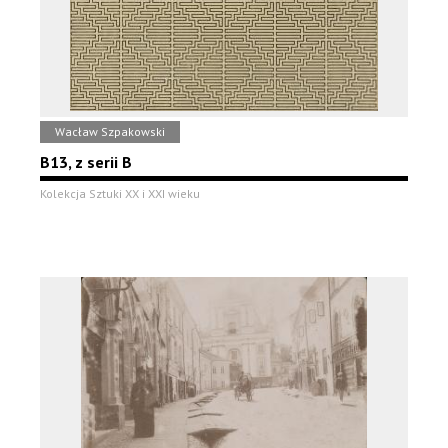
Wacław Szpakowski
B13, z serii B
Kolekcja Sztuki XX i XXI wieku