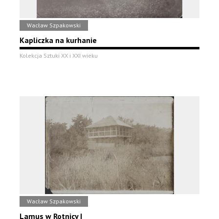
Wacław Szpakowski
Kapliczka na kurhanie
Kolekcja Sztuki XX i XXI wieku
Wacław Szpakowski
Lamus w Rotnicy I