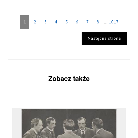
...
1
2
3
4
5
6
7
8
1017
Następna strona
Zobacz także