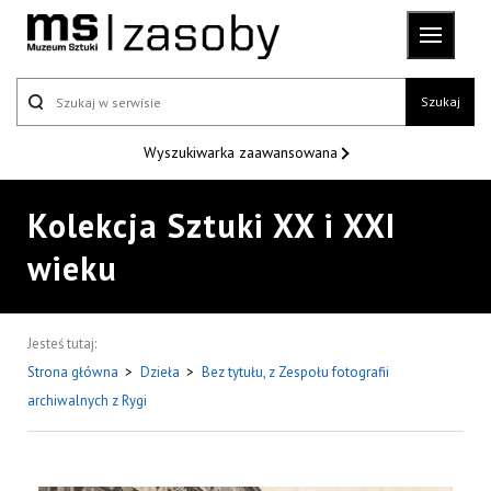
Szukaj
Wyszukiwarka
zaawansowana
Kolekcja Sztuki XX i XXI
wieku
Jesteś tutaj:
Strona główna
>
Dzieła
>
Bez tytułu, z Zespołu fotografii
archiwalnych z Rygi