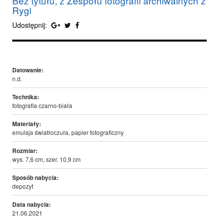
Bez tytułu, z Zespołu fotografii archiwalnych z
Rygi
Udostępnij:
Datowanie:
n.d.
Technika:
fotografia czarno-biała
Materiały:
emulsja światłoczuła, papier fotograficzny
Rozmiar:
wys. 7,6 cm, szer. 10,9 cm
Sposób nabycia:
depozyt
Data nabycia:
21.06.2021