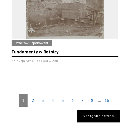
Wacław Szpakowski
Fundamenty w Rotnicy
Kolekcja Sztuki XX i XXI wieku
...
1
2
3
4
5
6
7
8
16
Następna strona