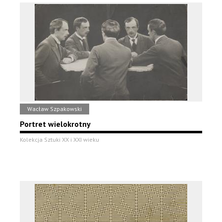
Wacław Szpakowski
Portret wielokrotny
Kolekcja Sztuki XX i XXI wieku