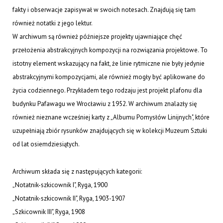
fakty i obserwacje zapisywał w swoich notesach. Znajdują się tam
również notatki z jego lektur.
W archiwum są również późniejsze projekty ujawniające chęć
przełożenia abstrakcyjnych kompozycji na rozwiązania projektowe. To
istotny element wskazujący na fakt, że linie rytmiczne nie były jedynie
abstrakcyjnymi kompozycjami, ale również mogły być aplikowane do
życia codziennego. Przykładem tego rodzaju jest projekt plafonu dla
budynku Pafawagu we Wrocławiu z 1952. W archiwum znalazły się
również nieznane wcześniej karty z „Albumu Pomysłów Linijnych", które
uzupełniają zbiór rysunków znajdujących się w kolekcji Muzeum Sztuki
od lat osiemdziesiątych.
Archiwum składa się z następujących kategorii:
„Notatnik-szkicownik I", Ryga, 1900
„Notatnik-szkicownik II", Ryga, 1903-1907
„Szkicownik III", Ryga, 1908