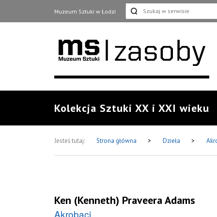
Muzeum Sztuki w Łodzi
Kolekcja Sztuki XX i XXI wieku
Jesteś tutaj:
Strona główna
>
Dzieła
>
Akr
Ken (Kenneth) Praveera Adams
Akrobaci