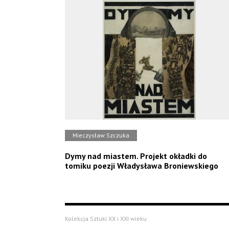
Mieczysław Szczuka
Dymy nad miastem. Projekt okładki do
tomiku poezji Władysława Broniewskiego
Kolekcja Sztuki XX i XXI wieku