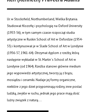
Ur. w Stocksfield, Northumberland, Wielka Brytania.
Studiował filozofię i psychologię na Oxford University
(1953-56), w tym samym czasie rozpoczął studia
artystyczne w Ruskin School of Art w Oxfordzie (1954-
55) i kontynuował je w Slade School of Art w Londynie
(1956-57, 1961-64). Otrzymał dyplom z rzeźby, którą
następnie wykładał w St. Martin`s School of Art w
Londynie (od 1964). Rzeźba stanowi główne medium
jego wypowiedzi artystycznej, tworzy ją z brązu,
mosiądzu i ceramiki. Nadaje jej formy organiczne,
niektóre z jego dzieł przypominają rośliny, inne postać
ludzką, zwykle w ruchu, jednak jego prace mają dość
luźny związek z naturą....