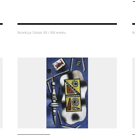
–
Kolekcja Sztuki XX i XXI wieku
K