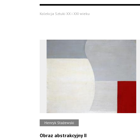
Kolekcja Sztuki XX i XXI wieku
Henryk Stażewski
Obraz abstrakcyjny II