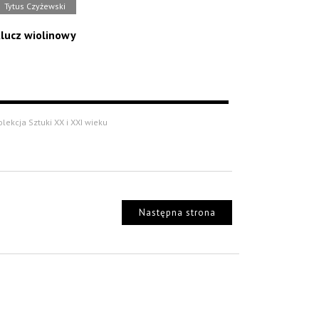
Tytus Czyżewski
lucz wiolinowy
olekcja Sztuki XX i XXI wieku
Następna strona