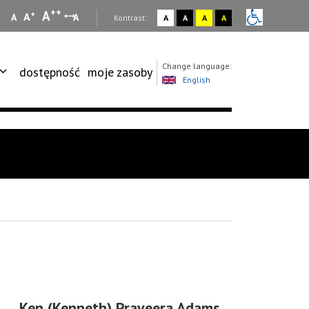
++
A
+
A
A
A
:
Kontrast:
A
A
A
A
Change language:
dostępność
moje zasoby
English
Ken (Kenneth) Praveera Adams