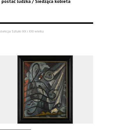
 postać ludzka / Siedząca kobieta
olekcja Sztuki XX i XXI wieku