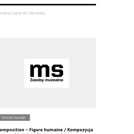
olekcja Sztuki XX i XXI wieku
Vilmos Huszár
omposition – Figure humaine / Kompozycja