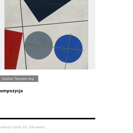
Sophie Taeuber-Arp
ompozycja
olekcja Sztuki XX i XXI wieku