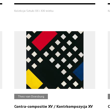
Kolekcja Sztuki XX i XXI wieku
K
Theo van Doesburg
Contra-compositie XV / Kontrkompozycja XV
C