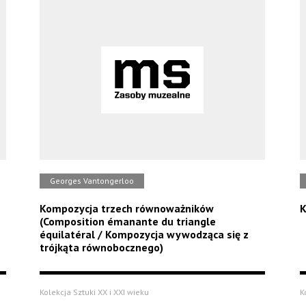
Georges Vantongerloo
Kompozycja trzech równoważników
K
(Composition émanante du triangle
équilatéral / Kompozycja wywodząca się z
trójkąta równobocznego)
Kolekcja Sztuki XX i XXI wieku
K