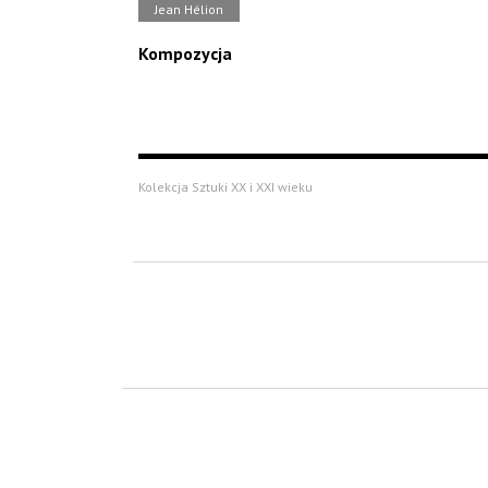
Jean Hélion
Kompozycja
Kolekcja Sztuki XX i XXI wieku