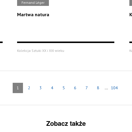
Fernand Léger
Martwa natura
K
Kolekcja Sztuki XX i XXI wieku
K
...
1
2
3
4
5
6
7
8
104
Zobacz także