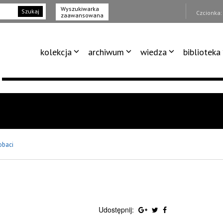
Wyszukiwarka
Szukaj
Czcionka
zaawansowana
kolekcja
archiwum
wiedza
biblioteka
obaci
Udostępnij: