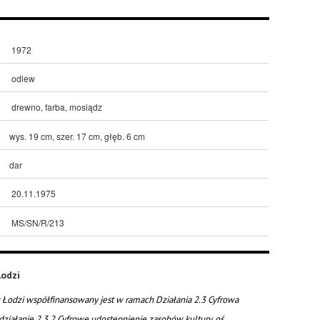
1972
odlew
drewno, farba, mosiądz
wys. 19 cm, szer. 17 cm, głęb. 6 cm
dar
20.11.1975
MS/SN/R/213
odzi
Łodzi współfinansowany jest w ramach Działania 2.3 Cyfrowa
działanie 2.3.2 Cyfrowe udostępnienie zasobów kultury, oś