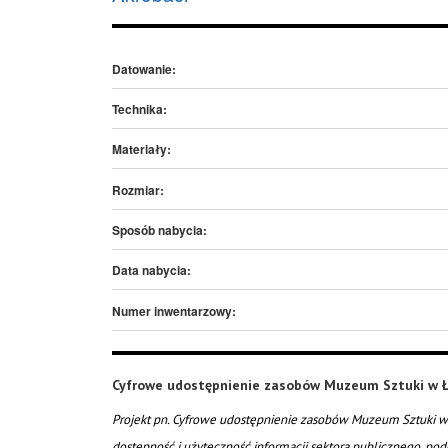
Datowanie:
Technika:
Materiały:
Rozmiar:
Sposób nabycia:
Data nabycia:
Numer inwentarzowy:
Cyfrowe udostępnienie zasobów Muzeum Sztuki w Ł
Projekt pn. Cyfrowe udostępnienie zasobów Muzeum Sztuki w 
dostępność i użyteczność informacji sektora publicznego, pod