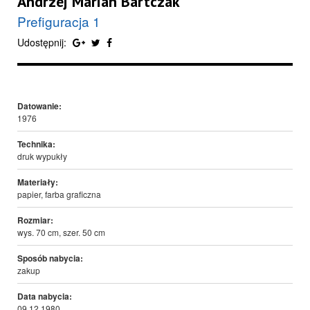
Andrzej Marian Bartczak
Prefiguracja 1
Udostępnij:
Datowanie:
1976
Technika:
druk wypukły
Materiały:
papier, farba graficzna
Rozmiar:
wys. 70 cm, szer. 50 cm
Sposób nabycia:
zakup
Data nabycia:
09.12.1980