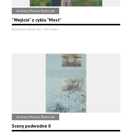
Andrzej Marian Bartczak
"Wejście" z cyklu "Most"
Kolekcja Sztuki XX i XXI wieku
Andrzej Marian Bartczak
Sceny podwodne II