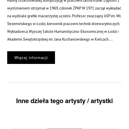
Hanny Orzechowskiej, kompozycję w pracowni Lecha Kunki. Dyplom z
wyróżnieniem otrzymał w 1969, członek ZPAP. W 1971 zaczął wykładać
na wydziale grafiki macierzystej uczelni. Profesor zwyczajny ASP im. Wł.
Strzemińskiego w Łodzi, kierownik pracowni technik drzeworytniczych.
Wykładowca Wyższej Szkole Humanistyczno-Ekonomicznej w Łodzi i
Akademii Świętokrzyskiej im. Jana Kochanowskiego w Kielcach....
Więcej informacji
Inne dzieła tego artysty / artystki