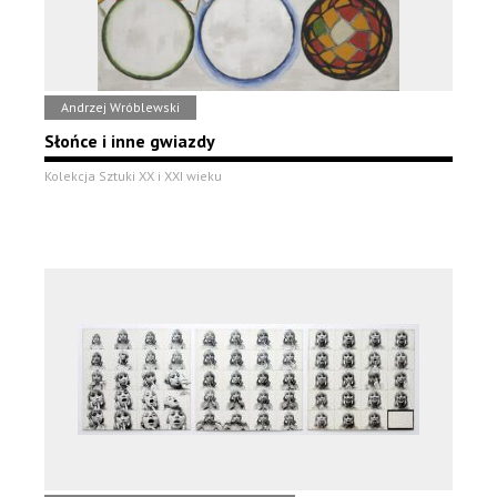
Andrzej Wróblewski
Słońce i inne gwiazdy
Kolekcja Sztuki XX i XXI wieku