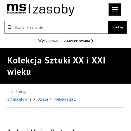
Szukaj
Wyszukiwarka
zaawansowana
Kolekcja Sztuki XX i XXI
wieku
Jesteś tutaj:
Strona główna
>
Dzieła
>
Prefiguracja 1