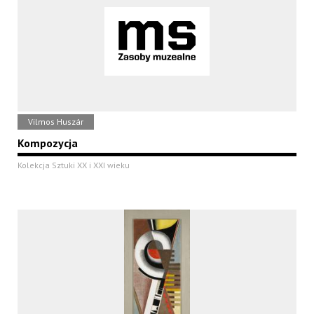
Vilmos Huszár
Kompozycja
Kolekcja Sztuki XX i XXI wieku