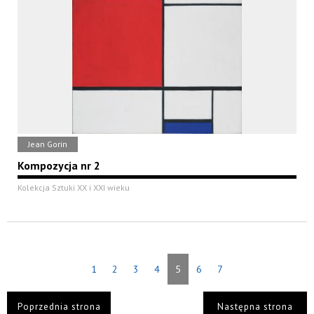
Jean Gorin
Kompozycja nr 2
Kolekcja Sztuki XX i XXI wieku
1
2
3
4
5
6
7
Poprzednia strona
Następna strona