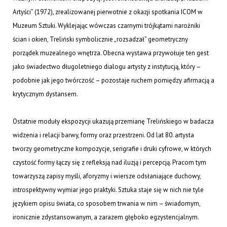
Artyści” (1972), zrealizowanej pierwotnie z okazji spotkania ICOM w
Muzeum Sztuki. Wyklejając wówczas czarnymi trójkątami narożniki
ścian i okien, Treliński symbolicznie „rozsadzał” geometryczny
porządek muzealnego wnętrza. Obecna wystawa przywołuje ten gest
jako świadectwo długoletniego dialogu artysty z instytucją, który –
podobnie jak jego twórczość – pozostaje ruchem pomiędzy afirmacją a
krytycznym dystansem.
Ostatnie moduły ekspozycji ukazują przemianę Trelińskiego w badacza
widzenia i relacji barwy, formy oraz przestrzeni. Od lat 80. artysta
tworzy geometryczne kompozycje, serigrafie i druki cyfrowe, w których
czystość formy łączy się z refleksją nad iluzją i percepcją. Pracom tym
towarzyszą zapisy myśli, aforyzmy i wiersze odsłaniające duchowy,
introspektywny wymiar jego praktyki. Sztuka staje się w nich nie tyle
językiem opisu świata, co sposobem trwania w nim – świadomym,
ironicznie zdystansowanym, a zarazem głęboko egzystencjalnym.