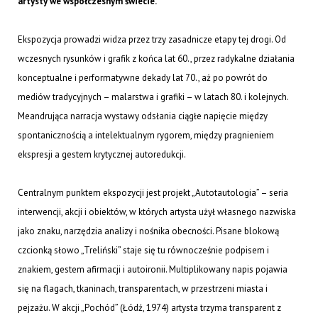
artysty we współczesnym świecie.
Ekspozycja prowadzi widza przez trzy zasadnicze etapy tej drogi. Od
wczesnych rysunków i grafik z końca lat 60., przez radykalne działania
konceptualne i performatywne dekady lat 70., aż po powrót do
mediów tradycyjnych – malarstwa i grafiki – w latach 80. i kolejnych.
Meandrująca narracja wystawy odsłania ciągłe napięcie między
spontanicznością a intelektualnym rygorem, między pragnieniem
ekspresji a gestem krytycznej autoredukcji.
Centralnym punktem ekspozycji jest projekt „Autotautologia” – seria
interwencji, akcji i obiektów, w których artysta użył własnego nazwiska
jako znaku, narzędzia analizy i nośnika obecności. Pisane blokową
czcionką słowo „Treliński” staje się tu równocześnie podpisem i
znakiem, gestem afirmacji i autoironii. Multiplikowany napis pojawia
się na flagach, tkaninach, transparentach, w przestrzeni miasta i
pejzażu. W akcji „Pochód” (Łódź, 1974) artysta trzyma transparent z