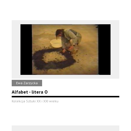
Ewa Zarzycka
Alfabet - litera O
Kolekcja Sztuki XX i XXI wieku