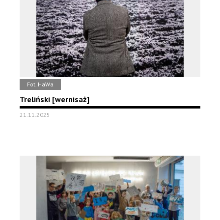
Fot. HaWa
Treliński [wernisaż]
21.11.2025