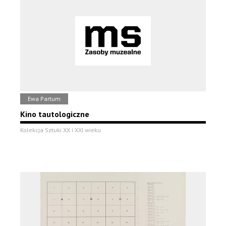
Ewa Partum
Kino tautologiczne
Kolekcja Sztuki XX i XXI wieku