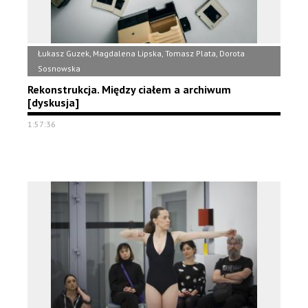
Łukasz Guzek, Magdalena Lipska, Tomasz Plata, Dorota
Sosnowska
Rekonstrukcja. Między ciałem a archiwum
[dyskusja]
1:57:36