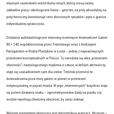
własnym nazwiskiem wśród tłumu innych, którzy niosą nazwy
zakładów pracy i ideologiczne hasła – gest ten, na poły absurdalny, na
poły heroiczny, kwestionuje sens zbiorowych rytuałów i pyta o granice
indywidualnej sprawczości.
Działania autotautologiczne stanowią rozwinięcie doświadczeń Galerii
80 × 140, współtworzonej przez Trelińskiego wraz z Andrzejem
Pierzgalskim w Klubie Plastyków w Łodzi – jednej z najważniejszych
przestrzeni konceptualnych w Polsce. Tu narodziła się idea „przestrzeni
obecności” i tautologicznego myślenia o sztuce, w którym akt twórczy
staje się uzasadnieniem sam dla siebie. Treliński przeniósł te
doświadczenia poza mury galerii: w plener, w przestrzeń
instytucjonalną, w pejzaż miasta. W jego „Interwencjach” krajobraz staje
się polem działania znaku – zgeometryzowane ślady na piasku czy
wodzie rejestrują chwilową obecność, by zaraz zniknąć.
Ważnym elementem ekspozycji jest rekonstrukcja aranżacji „Muzeum –