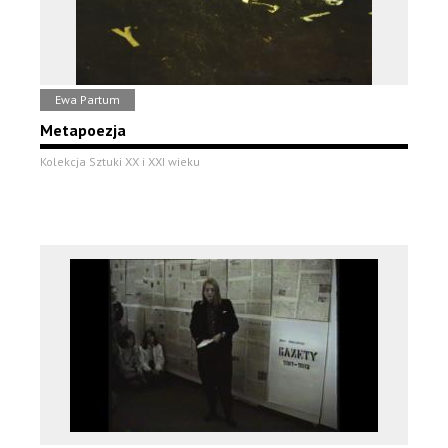
Ewa Partum
Metapoezja
Kolekcja Sztuki XX i XXI wieku