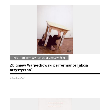
Fot. Piotr Tomczyk , Maciej Cholewiński
Zbigniew Warpechowski performance [akcja
artystyczna]
25.11.2005