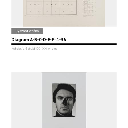
Ryszard Waśko
Diagram A-B-C-D-E-F=1-36
Kolekcja Sztuki XX i XXI wieku