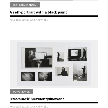
Igor Kopystiansky
A self-portrait with a black paint
Kolekcja Sztuki XX i XXI wieku
Paweł Kwiek
Działalność niezidentyfikowana
Kolekcja Sztuki XX i XXI wieku