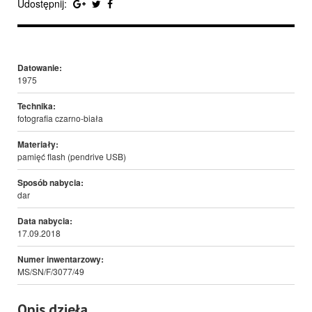
Udostępnij:
Datowanie:
1975
Technika:
fotografia czarno-biała
Materiały:
pamięć flash (pendrive USB)
Sposób nabycia:
dar
Data nabycia:
17.09.2018
Numer inwentarzowy:
MS/SN/F/3077/49
Opis dzieła