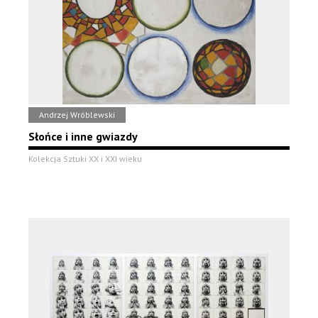
Andrzej Wróblewski
Słońce i inne gwiazdy
Kolekcja Sztuki XX i XXI wieku