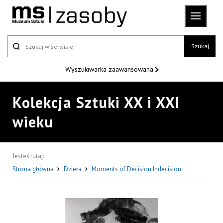
Szukaj
Wyszukiwarka
zaawansowana
Kolekcja Sztuki XX i XXI
wieku
Jesteś tutaj:
Strona główna
>
Dzieła
>
Moments of Decision Indecision