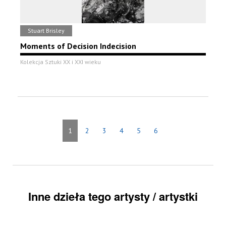
Stuart Brisley
Moments of Decision Indecision
Kolekcja Sztuki XX i XXI wieku
1
2
3
4
5
6
Inne dzieła tego artysty / artystki