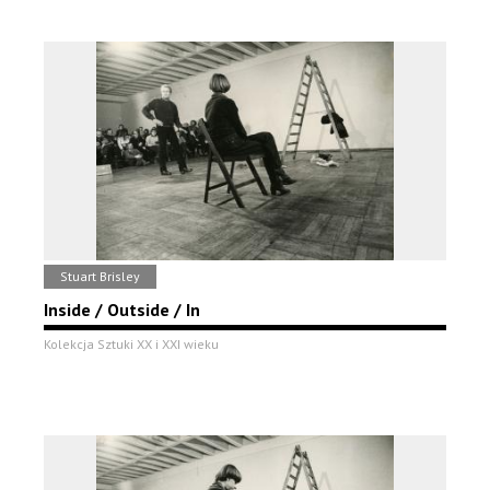
Stuart Brisley
Inside / Outside / In
Kolekcja Sztuki XX i XXI wieku