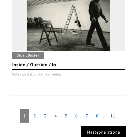
Stuart Brisley
Inside / Outside / In
Kolekcja Sztuki XX i XXI wieku
...
1
2
3
4
5
6
7
8
11
Następna strona