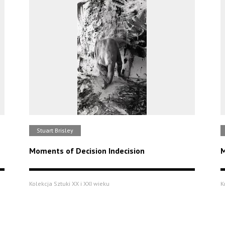
Stuart Brisley
Moments of Decision Indecision
M
Kolekcja Sztuki XX i XXI wieku
K