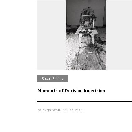
Stuart Brisley
Moments of Decision Indecision
Kolekcja Sztuki XX i XXI wieku