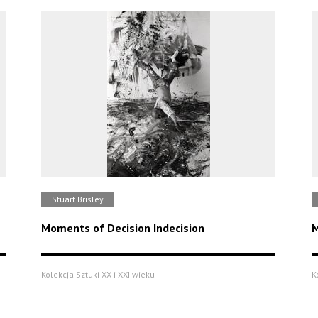
Stuart Brisley
Moments of Decision Indecision
M
Kolekcja Sztuki XX i XXI wieku
K