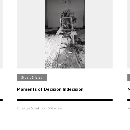
Stuart Brisley
Moments of Decision Indecision
M
Kolekcja Sztuki XX i XXI wieku
K