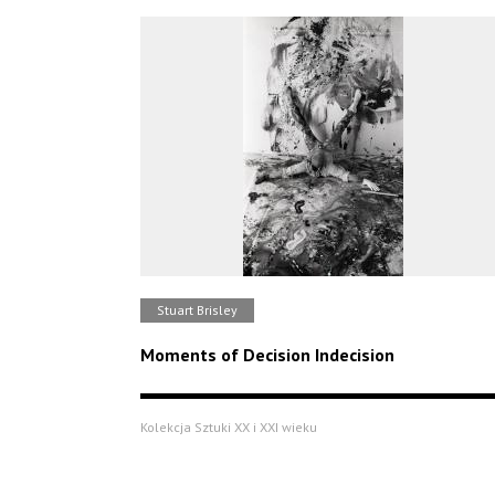
Stuart Brisley
Moments of Decision Indecision
Kolekcja Sztuki XX i XXI wieku