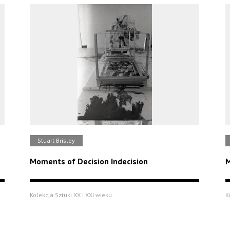
Stuart Brisley
Moments of Decision Indecision
M
Kolekcja Sztuki XX i XXI wieku
K