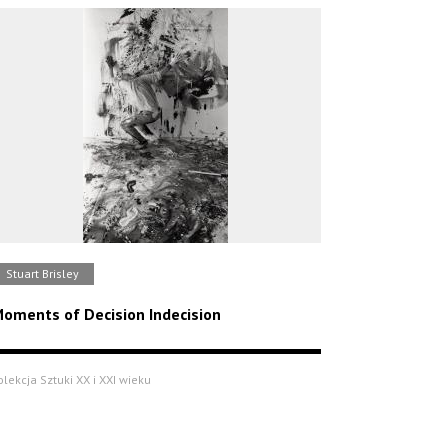
Stuart Brisley
oments of Decision Indecision
olekcja Sztuki XX i XXI wieku