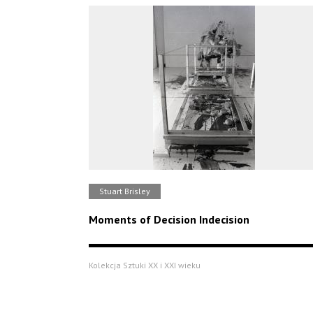
Stuart Brisley
Moments of Decision Indecision
Kolekcja Sztuki XX i XXI wieku