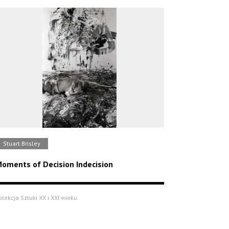
Stuart Brisley
oments of Decision Indecision
olekcja Sztuki XX i XXI wieku