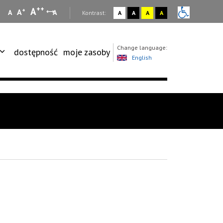
++
A
+
A
A
A
:
Kontrast:
A
A
A
A
Change language:
dostępność
moje zasoby
English