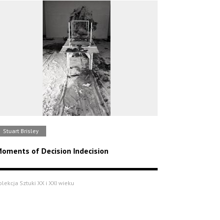
Stuart Brisley
oments of Decision Indecision
olekcja Sztuki XX i XXI wieku