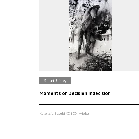
Stuart Brisley
Moments of Decision Indecision
Kolekcja Sztuki XX i XXI wieku