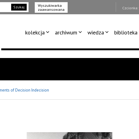
Wyszukiwarka
Szukaj
Czcionka
zaawansowana
kolekcja
archiwum
wiedza
biblioteka
ents of Decision Indecision