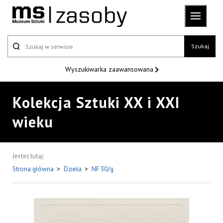
Szukaj
Wyszukiwarka
zaawansowana
Kolekcja Sztuki XX i XXI
wieku
Jesteś tutaj:
Strona główna
>
Dzieła
>
NF 30/g