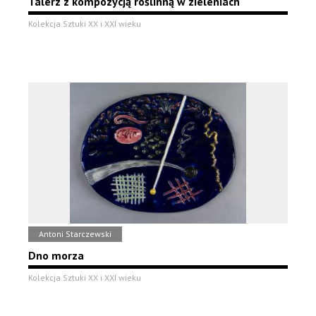
Talerz z kompozycją roślinną w zieleniach
Kolekcja Sztuki XX i XXI wieku
Antoni Starczewski
Dno morza
Kolekcja Sztuki XX i XXI wieku