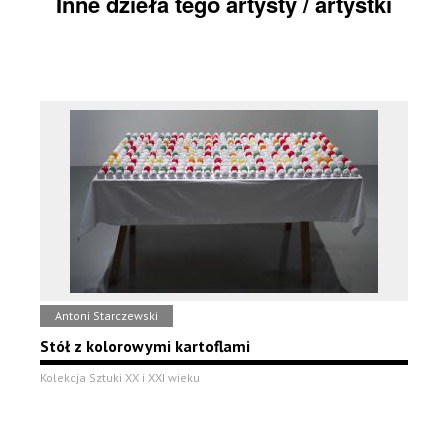
Inne dzieła tego artysty / artystki
Antoni Starczewski
Stół z kolorowymi kartoflami
Kolekcja Sztuki XX i XXI wieku