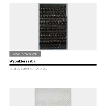
Antoni Starczewski
Wypukłorzeźba
Kolekcja Sztuki XX i XXI wieku