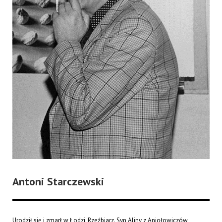
Antoni Starczewski
Urodził się i zmarł w Łodzi. Rzeźbiarz. Syn Aliny z Aniołowiczów,