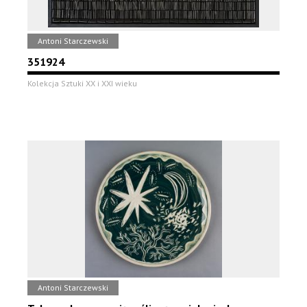
Antoni Starczewski
351924
Kolekcja Sztuki XX i XXI wieku
Antoni Starczewski