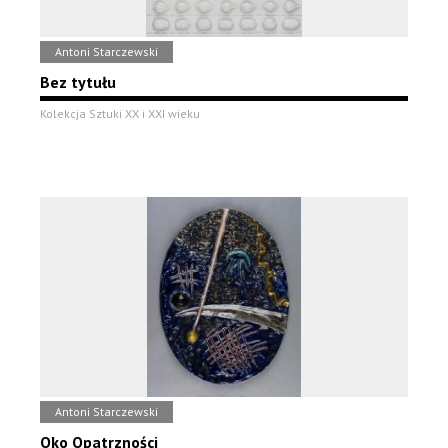
Antoni Starczewski
Bez tytułu
Kolekcja Sztuki XX i XXI wieku
Antoni Starczewski
Oko Opatrzności