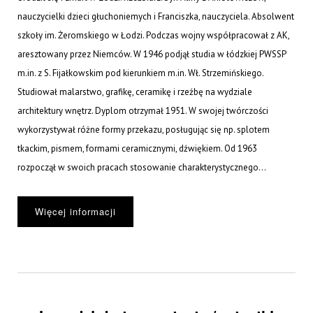
nauczycielki dzieci głuchoniemych i Franciszka, nauczyciela. Absolwent
szkoły im. Żeromskiego w Łodzi. Podczas wojny współpracował z AK,
aresztowany przez Niemców. W 1946 podjął studia w łódzkiej PWSSP
m.in. z S. Fijałkowskim pod kierunkiem m.in. Wł. Strzemińskiego.
Studiował malarstwo, grafikę, ceramikę i rzeźbę na wydziale
architektury wnętrz. Dyplom otrzymał 1951. W swojej twórczości
wykorzystywał różne formy przekazu, posługując się np. splotem
tkackim, pismem, formami ceramicznymi, dźwiękiem. Od 1963
rozpoczął w swoich pracach stosowanie charakterystycznego...
Więcej informacji