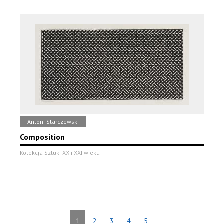
Antoni Starczewski
Composition
Kolekcja Sztuki XX i XXI wieku
1
2
3
4
5