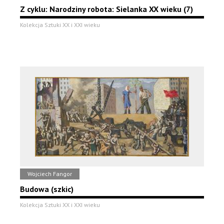
Z cyklu: Narodziny robota: Sielanka XX wieku (7)
Kolekcja Sztuki XX i XXI wieku
Wojciech Fangor
Budowa (szkic)
Kolekcja Sztuki XX i XXI wieku