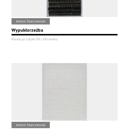
Antoni Starczewski
Wypukłorzeźba
Kolekcja Sztuki XX i XXI wieku
Antoni Starczewski