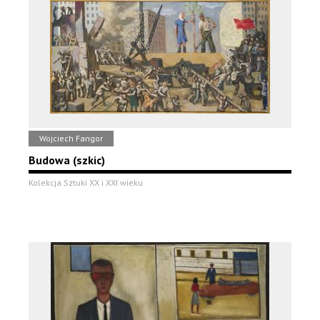
Wojciech Fangor
Budowa (szkic)
Kolekcja Sztuki XX i XXI wieku