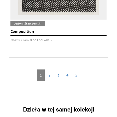
Antoni Starczewski
Composition
Kolekcja Sztuki XX i XXI wieku
1
2
3
4
5
Dzieła w tej samej kolekcji