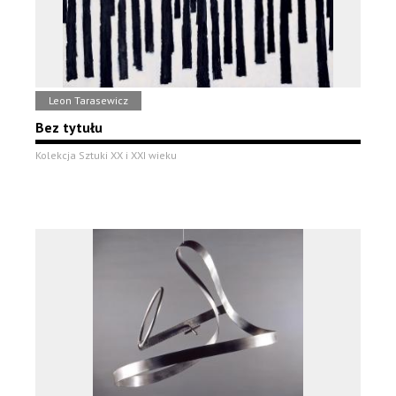
Leon Tarasewicz
Bez tytułu
Kolekcja Sztuki XX i XXI wieku