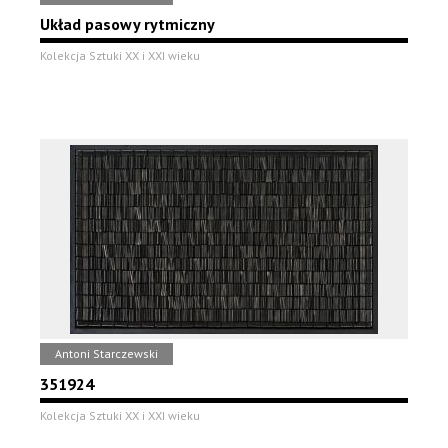
Układ pasowy rytmiczny
Kolekcja Sztuki XX i XXI wieku
Antoni Starczewski
351924
Kolekcja Sztuki XX i XXI wieku