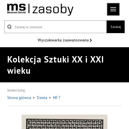
Szukaj
Wyszukiwarka
zaawansowana
Kolekcja Sztuki XX i XXI
wieku
Jesteś tutaj:
Strona główna
>
Dzieła
>
MF 7