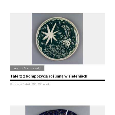
Antoni Starczewski
Talerz z kompozycją roślinną w zieleniach
Kolekcja Sztuki XX i XXI wieku