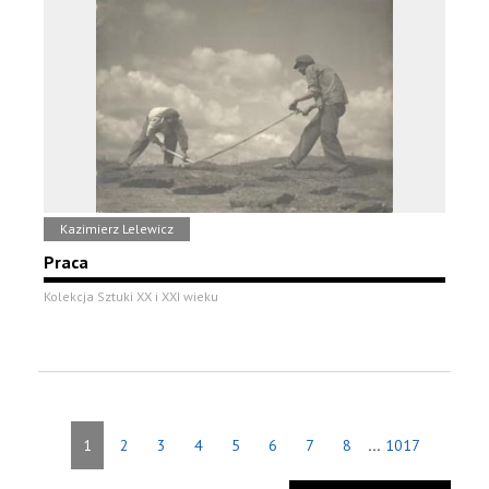
Kazimierz Lelewicz
Praca
Kolekcja Sztuki XX i XXI wieku
...
1
2
3
4
5
6
7
8
1017