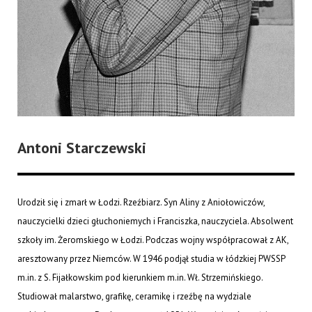
Antoni Starczewski
Urodził się i zmarł w Łodzi. Rzeźbiarz. Syn Aliny z Aniołowiczów,
nauczycielki dzieci głuchoniemych i Franciszka, nauczyciela. Absolwent
szkoły im. Żeromskiego w Łodzi. Podczas wojny współpracował z AK,
aresztowany przez Niemców. W 1946 podjął studia w łódzkiej PWSSP
m.in. z S. Fijałkowskim pod kierunkiem m.in. Wł. Strzemińskiego.
Studiował malarstwo, grafikę, ceramikę i rzeźbę na wydziale