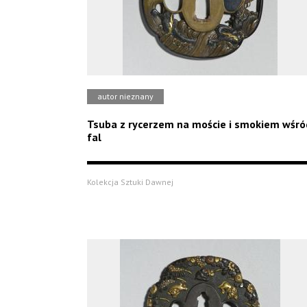
autor nieznany
Tsuba z rycerzem na moście i smokiem wśró
fal
Kolekcja Sztuki Dawnej