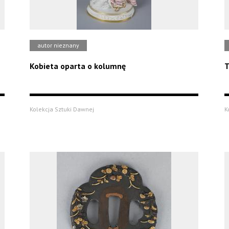
autor nieznany
Kobieta oparta o kolumnę
T
Kolekcja Sztuki Dawnej
K