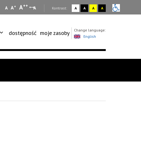
++
A
+
A
A
A
:
Kontrast:
A
A
A
A
Change language:
dostępność
moje zasoby
English