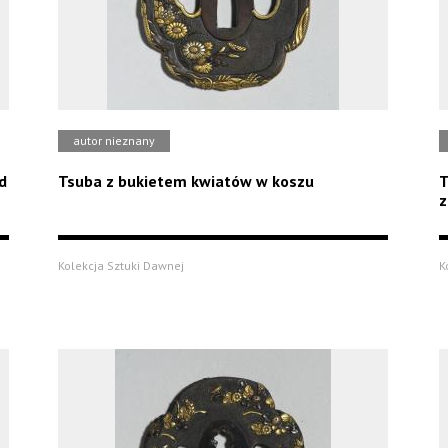
autor nieznany
d
Tsuba z bukietem kwiatów w koszu
T
z
Kolekcja Sztuki Dawnej
K