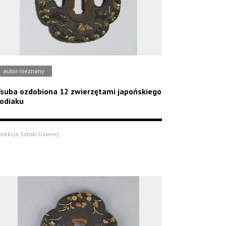
autor nieznany
suba ozdobiona 12 zwierzętami japońskiego
odiaku
olekcja Sztuki Dawnej