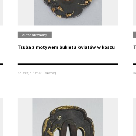
autor nieznany
Tsuba z motywem bukietu kwiatów w koszu
T
Kolekcja Sztuki Dawnej
K