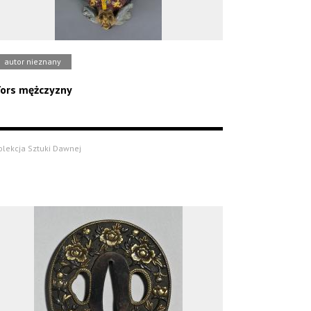
autor nieznany
ors mężczyzny
olekcja Sztuki Dawnej