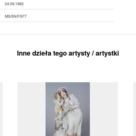
24.09.1982
MS/SN/F/977
Inne dzieła tego artysty / artystki