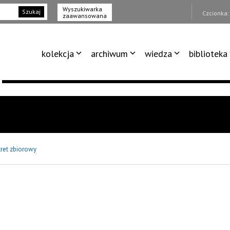
Wyszukiwarka
Szukaj
Czcionka
zaawansowana
kolekcja
archiwum
wiedza
biblioteka
tret zbiorowy