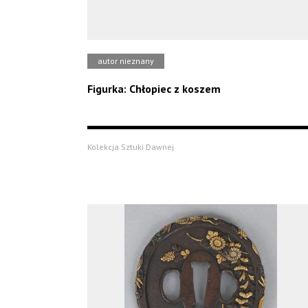
autor nieznany
Figurka: Chłopiec z koszem
Kolekcja Sztuki Dawnej