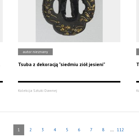
autor nieznany
u
Tsuba z dekoracją "siedmiu ziół jesieni"
T
Kolekcja Sztuki Dawnej
K
...
1
2
3
4
5
6
7
8
112