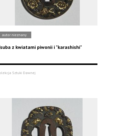
autor nieznany
suba z kwiatami piwonii i "karashishi"
olekcja Sztuki Dawnej