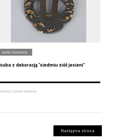
autor nieznany
suba z dekoracją "siedmiu ziół jesieni"
olekcja Sztuki Dawnej
Następna strona