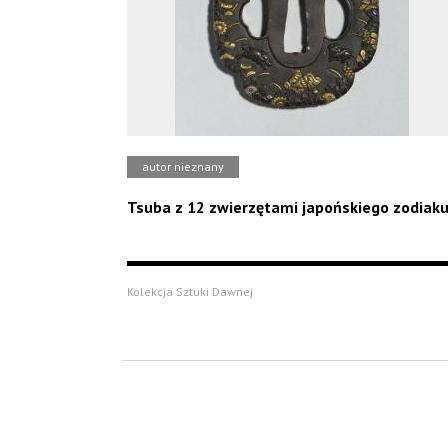
autor nieznany
Tsuba z 12 zwierzętami japońskiego zodiak
Kolekcja Sztuki Dawnej