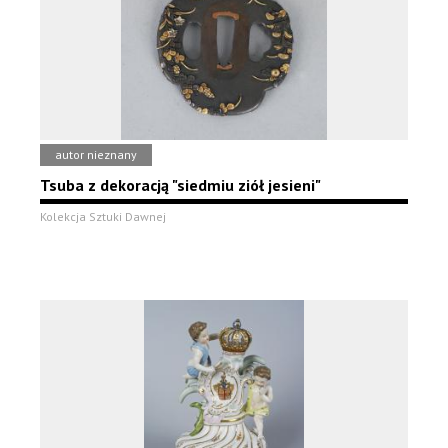
autor nieznany
Tsuba z dekoracją "siedmiu ziół jesieni"
Kolekcja Sztuki Dawnej