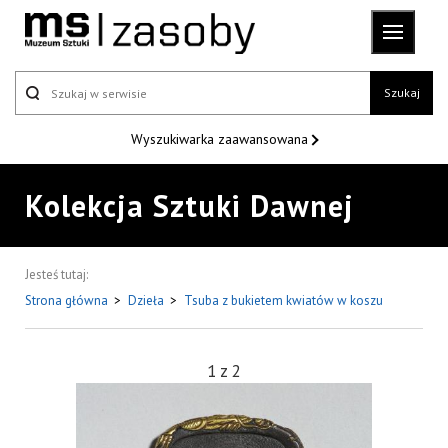
Szukaj
Wyszukiwarka
zaawansowana
Kolekcja Sztuki Dawnej
Jesteś tutaj:
Strona główna
>
Dzieła
>
Tsuba z bukietem kwiatów w koszu
1
z
2