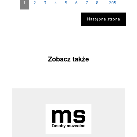
...
1
2
3
4
5
6
7
8
205
Następna strona
Zobacz także