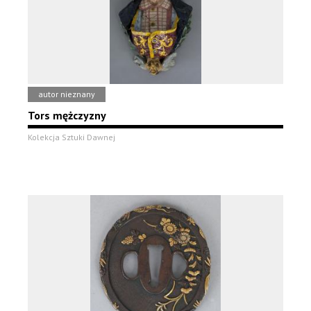
autor nieznany
Tors mężczyzny
Kolekcja Sztuki Dawnej