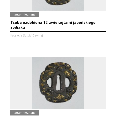
autor nieznany
Tsuba ozdobiona 12 zwierzętami japońskiego
zodiaku
Kolekcja Sztuki Dawnej
autor nieznany