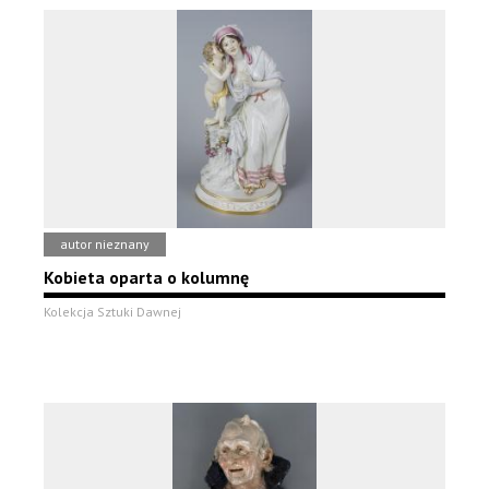
autor nieznany
Kobieta oparta o kolumnę
Kolekcja Sztuki Dawnej