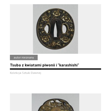
autor nieznany
Tsuba z kwiatami piwonii i "karashishi"
Kolekcja Sztuki Dawnej