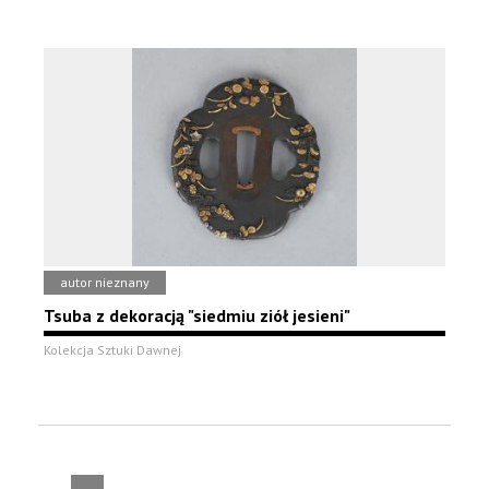
autor nieznany
Tsuba z dekoracją "siedmiu ziół jesieni"
Kolekcja Sztuki Dawnej