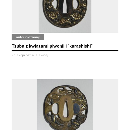
autor nieznany
Tsuba z kwiatami piwonii i "karashishi"
Kolekcja Sztuki Dawnej