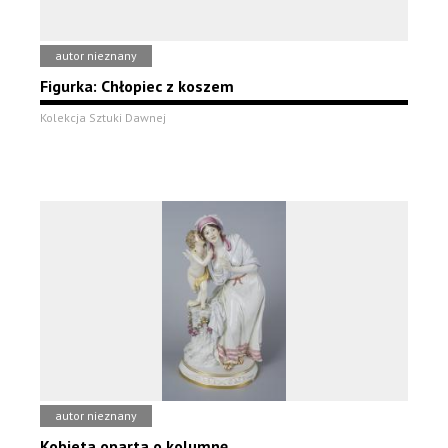
autor nieznany
Figurka: Chłopiec z koszem
Kolekcja Sztuki Dawnej
autor nieznany
Kobieta oparta o kolumnę