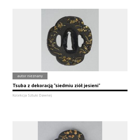
autor nieznany
Tsuba z dekoracją "siedmiu ziół jesieni"
Kolekcja Sztuki Dawnej