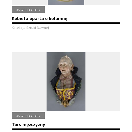
autor nieznany
Kobieta oparta o kolumnę
Kolekcja Sztuki Dawnej
autor nieznany
Tors mężczyzny