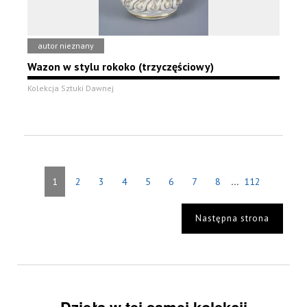
autor nieznany
Wazon w stylu rokoko (trzyczęściowy)
Kolekcja Sztuki Dawnej
...
1
2
3
4
5
6
7
8
112
Następna strona