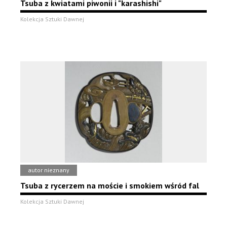
Tsuba z kwiatami piwonii i "karashishi"
Kolekcja Sztuki Dawnej
autor nieznany
Tsuba z rycerzem na moście i smokiem wśród fal
Kolekcja Sztuki Dawnej