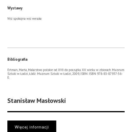
Wystawy
Wsi spokojna wsi wesoła
Bibliografia
Ertman, Marta, Malarstwo polskie od XVII do początku XX wieku w zbiorach Muzeum
Sztuki w Łodzi, Łódź: Muzeum Sztuki w Łodzi, 2009, ISBN: ISBN 978-83-87937-56-
0.
Stanisław Masłowski
Więcej informacji