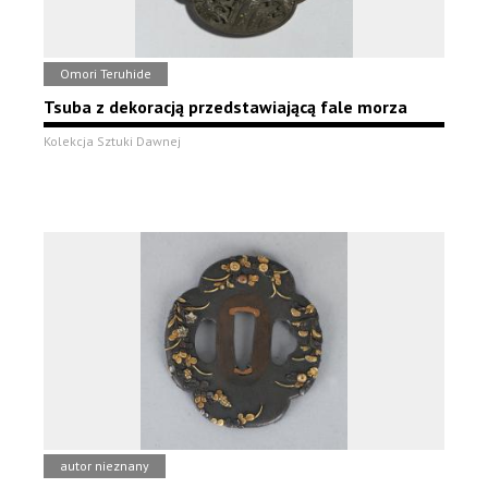
Omori Teruhide
Tsuba z dekoracją przedstawiającą fale morza
Kolekcja Sztuki Dawnej
autor nieznany