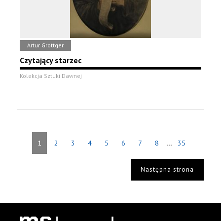
Artur Grottger
Czytający starzec
Kolekcja Sztuki Dawnej
...
1
2
3
4
5
6
7
8
35
Następna strona