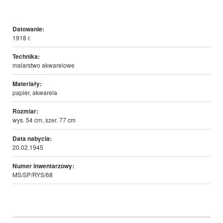
Datowanie:
1918 r.
Technika:
malarstwo akwarelowe
Materiały:
papier, akwarela
Rozmiar:
wys. 54 cm, szer. 77 cm
Data nabycia:
20.02.1945
Numer inwentarzowy:
MS/SP/RYS/68