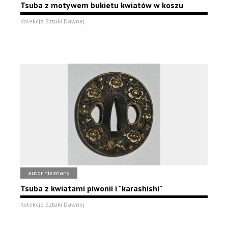
Tsuba z motywem bukietu kwiatów w koszu
Kolekcja Sztuki Dawnej
autor nieznany
Tsuba z kwiatami piwonii i "karashishi"
Kolekcja Sztuki Dawnej