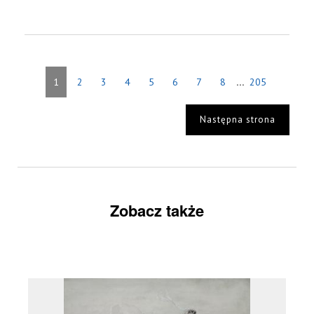
...
1
2
3
4
5
6
7
8
205
Następna strona
Zobacz także