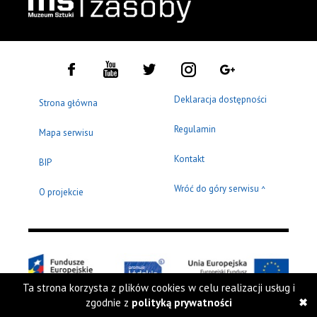
Deklaracja dostępności
Strona główna
Regulamin
Mapa serwisu
Kontakt
BIP
Wróć do góry serwisu
^
O projekcie
Ta strona korzysta z plików cookies w celu realizacji usług i
zgodnie z
polityką prywatności
Copyright © 2009 - 2026 Muzeum Sztuki w Łodzi