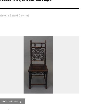
olekcja Sztuki Dawnej
autor nieznany