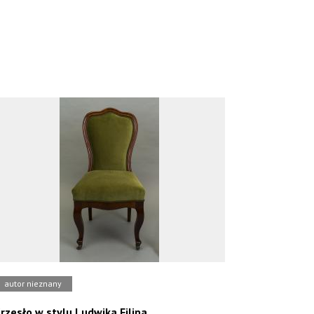
autor nieznany
rzesło w stylu Ludwika Filipa