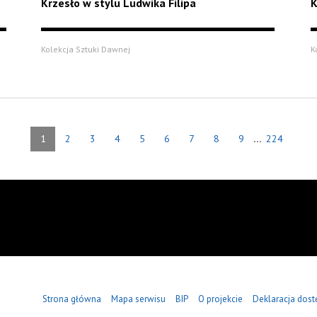
Krzesło w stylu Ludwika Filipa
K
Kolekcja Sztuki Dawnej
K
...
1
2
3
4
5
6
7
8
9
224
Strona główna
Mapa serwisu
BIP
O projekcie
Deklaracja dost