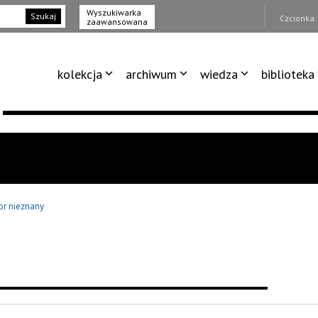
Wyszukiwarka
Szukaj
Czcionka
zaawansowana
kolekcja
archiwum
wiedza
biblioteka
or nieznany