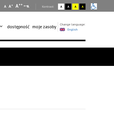
++
A
+
A
A
A
:
Kontrast:
A
A
A
A
Change language:
dostępność
moje zasoby
English