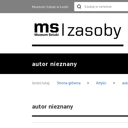
Muzeum Sztuki w Łodzi
autor nieznany
Jesteś tutaj:
Strona główna
>
Artyści
>
aut
autor nieznany