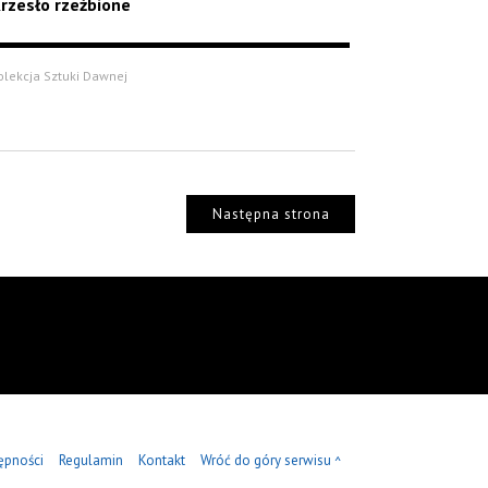
rzesło rzeżbione
olekcja Sztuki Dawnej
Następna strona
ępności
Regulamin
Kontakt
Wróć do góry serwisu
^