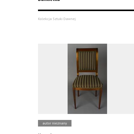
Kolekcja Sztuki Dawnej
autor nieznany