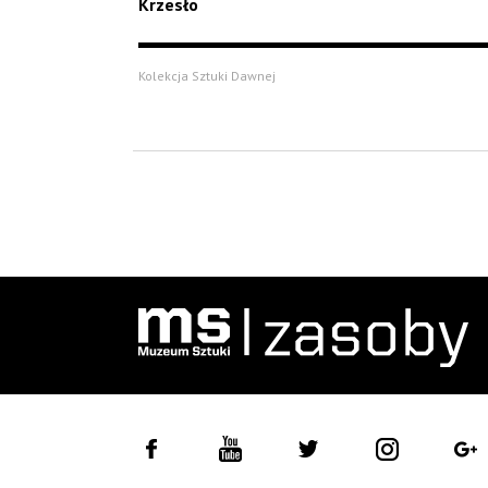
Krzesło
Kolekcja Sztuki Dawnej