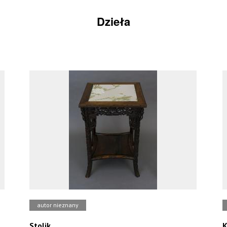
Dzieła
autor nieznany
Stolik
K