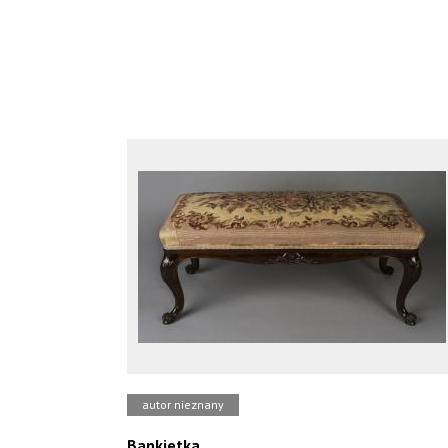
autor nieznany
Bankietka