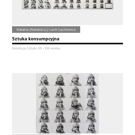
Natalia (Natalia LL) Lach-Lachowicz
Sztuka konsumpcyjna
Kolekcja Sztuki XX i XXI wieku