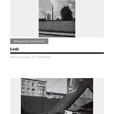
Władysław Grabowski
Łódź.
Kolekcja Sztuki XX i XXI wieku