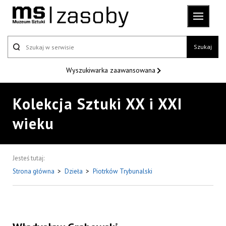
Szukaj
Wyszukiwarka
zaawansowana
Kolekcja Sztuki XX i XXI
wieku
Jesteś tutaj:
Strona główna
>
Dzieła
>
Piotrków Trybunalski