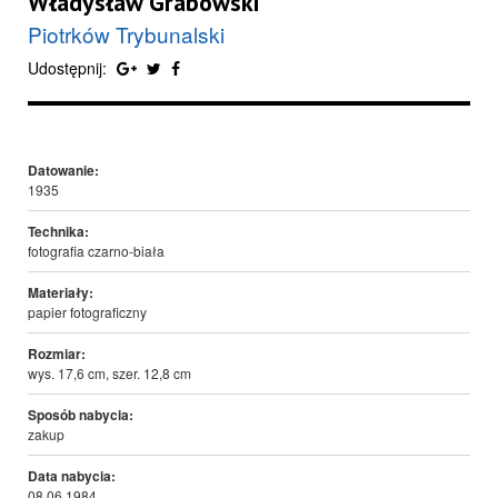
Władysław Grabowski
Piotrków Trybunalski
Udostępnij:
Datowanie:
1935
Technika:
fotografia czarno-biała
Materiały:
papier fotograficzny
Rozmiar:
wys. 17,6 cm, szer. 12,8 cm
Sposób nabycia:
zakup
Data nabycia:
08.06.1984