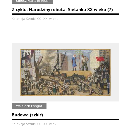
Janusz Maria Brzeski
Z cyklu: Narodziny robota: Sielanka XX wieku (7)
Kolekcja Sztuki XX i XXI wieku
Wojciech Fangor
Budowa (szkic)
Kolekcja Sztuki XX i XXI wieku