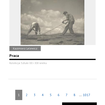
Kazimierz Lelewicz
Praca
Kolekcja Sztuki XX i XXI wieku
...
1
2
3
4
5
6
7
8
1017