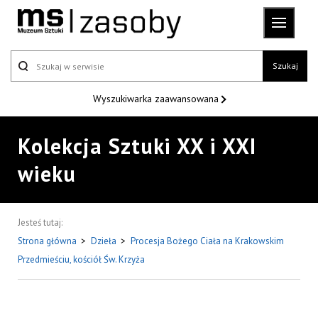
Szukaj
Wyszukiwarka
zaawansowana
Kolekcja Sztuki XX i XXI
wieku
Jesteś tutaj:
Strona główna
>
Dzieła
>
Procesja Bożego Ciała na Krakowskim
Przedmieściu, kościół Św. Krzyża