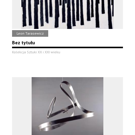
Leon Tarasewicz
Bez tytułu
Kolekcja Sztuki XX i XXI wieku