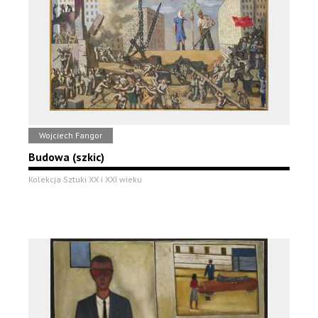
Wojciech Fangor
Budowa (szkic)
Kolekcja Sztuki XX i XXI wieku