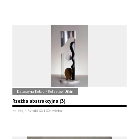
Katarzyna Kobro / Bolesław Utkin
Rzeźba abstrakcyjna (3)
Kolekcja Sztuki XX i XXI wieku