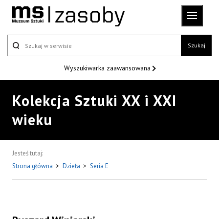
Szukaj
Wyszukiwarka
zaawansowana
Kolekcja Sztuki XX i XXI
wieku
Jesteś tutaj:
Strona główna
>
Dzieła
>
Seria E