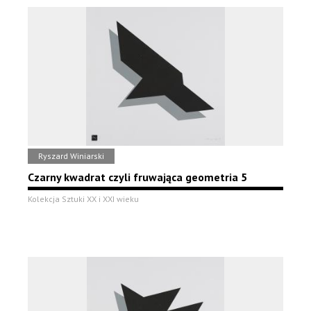
Ryszard Winiarski
Czarny kwadrat czyli fruwająca geometria 5
Kolekcja Sztuki XX i XXI wieku