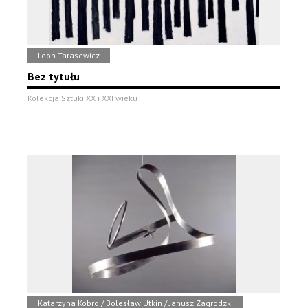
Leon Tarasewicz
Bez tytułu
Kolekcja Sztuki XX i XXI wieku
Katarzyna Kobro / Bolesław Utkin / Janusz Zagrodzki