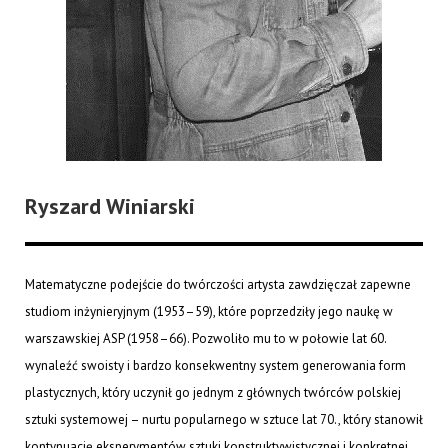
Ryszard Winiarski
Matematyczne podejście do twórczości artysta zawdzięczał zapewne
studiom inżynieryjnym (1953–59), które poprzedziły jego naukę w
warszawskiej ASP (1958–66). Pozwoliło mu to w połowie lat 60.
wynaleźć swoisty i bardzo konsekwentny system generowania form
plastycznych, który uczynił go jednym z głównych twórców polskiej
sztuki systemowej – nurtu popularnego w sztuce lat 70., który stanowił
kontynuację eksperymentów sztuki konstruktywistycznej i konkretnej.