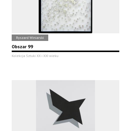
Ryszard Winiarski
Obszar 99
Kolekcja Sztuki XX i XXI wieku