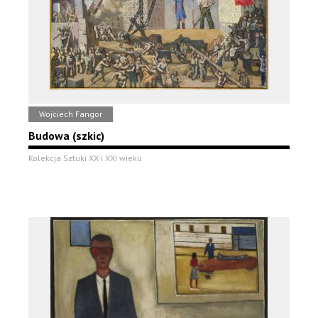
Wojciech Fangor
Budowa (szkic)
Kolekcja Sztuki XX i XXI wieku