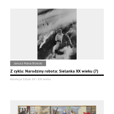
Janusz Maria Brzeski
Z cyklu: Narodziny robota: Sielanka XX wieku (7)
Kolekcja Sztuki XX i XXI wieku