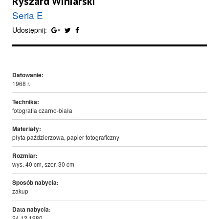
Ryszard Winiarski
Seria E
Udostępnij:
Datowanie:
1968 r.
Technika:
fotografia czarno-biała
Materiały:
płyta paździerzowa, papier fotograficzny
Rozmiar:
wys. 40 cm, szer. 30 cm
Sposób nabycia:
zakup
Data nabycia:
24.12.1980