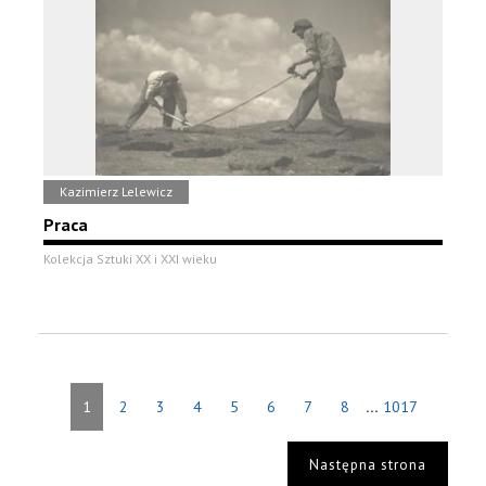
Kazimierz Lelewicz
Praca
Kolekcja Sztuki XX i XXI wieku
...
1
2
3
4
5
6
7
8
1017
Następna strona