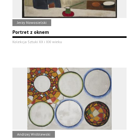
Jerzy Nowosielski
Portret z oknem
Kolekcja Sztuki XX i XXI wieku
Andrzej Wróblewski