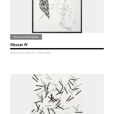
Ryszard Winiarski
Obszar IV
Kolekcja Sztuki XX i XXI wieku