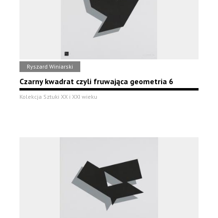
Ryszard Winiarski
Czarny kwadrat czyli fruwająca geometria 6
Kolekcja Sztuki XX i XXI wieku