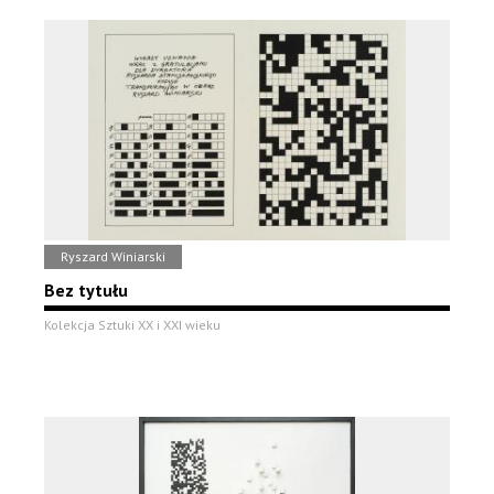
Ryszard Winiarski
Bez tytułu
Kolekcja Sztuki XX i XXI wieku