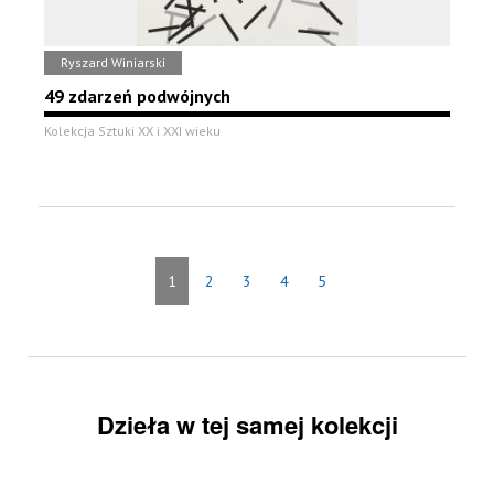
Ryszard Winiarski
49 zdarzeń podwójnych
Kolekcja Sztuki XX i XXI wieku
1
2
3
4
5
Dzieła w tej samej kolekcji