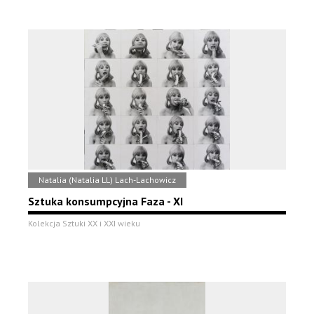
Natalia (Natalia LL) Lach-Lachowicz
Sztuka konsumpcyjna Faza - XI
Kolekcja Sztuki XX i XXI wieku