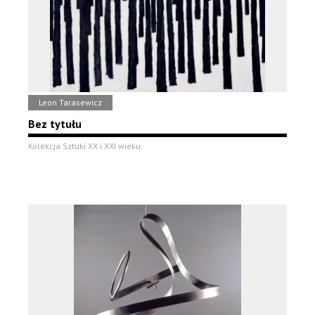
Leon Tarasewicz
Bez tytułu
Kolekcja Sztuki XX i XXI wieku