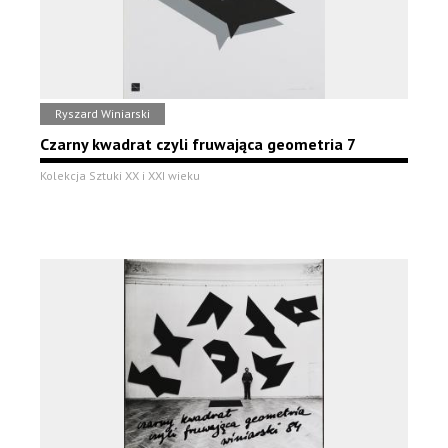
Ryszard Winiarski
Czarny kwadrat czyli fruwająca geometria 7
Kolekcja Sztuki XX i XXI wieku