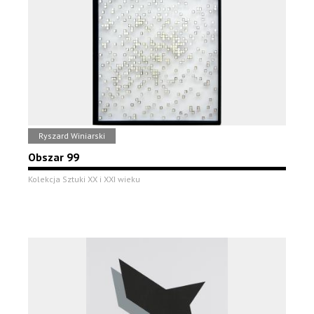
Ryszard Winiarski
Obszar 99
Kolekcja Sztuki XX i XXI wieku