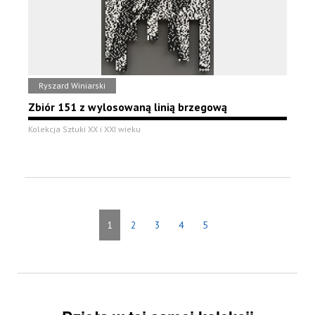
Ryszard Winiarski
Zbiór 151 z wylosowaną linią brzegową
Kolekcja Sztuki XX i XXI wieku
1
2
3
4
5