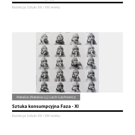
Kolekcja Sztuki XX i XXI wieku
Natalia (Natalia LL) Lach-Lachowicz
Sztuka konsumpcyjna Faza - XI
Kolekcja Sztuki XX i XXI wieku