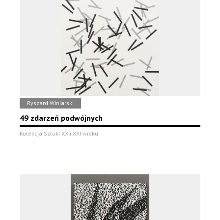
Ryszard Winiarski
49 zdarzeń podwójnych
Kolekcja Sztuki XX i XXI wieku