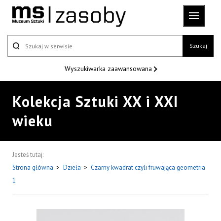
Szukaj
Wyszukiwarka
zaawansowana
Kolekcja Sztuki XX i XXI
wieku
Jesteś tutaj:
Strona główna
>
Dzieła
>
Czarny kwadrat czyli fruwająca geometria
1