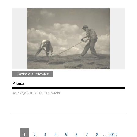
Kazimierz Lelewicz
Praca
Kolekcja Sztuki XX i XXI wieku
...
1
2
3
4
5
6
7
8
1017