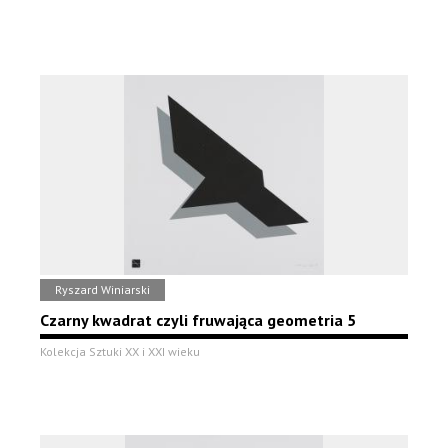
Ryszard Winiarski
Czarny kwadrat czyli fruwająca geometria 5
Kolekcja Sztuki XX i XXI wieku