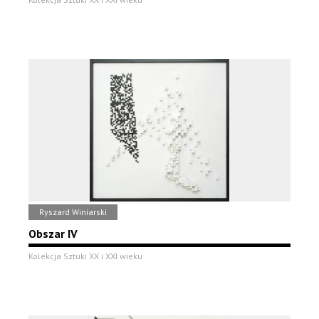
Ryszard Winiarski
Obszar IV
Kolekcja Sztuki XX i XXI wieku