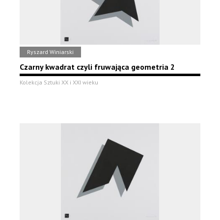
Ryszard Winiarski
Czarny kwadrat czyli fruwająca geometria 2
Kolekcja Sztuki XX i XXI wieku