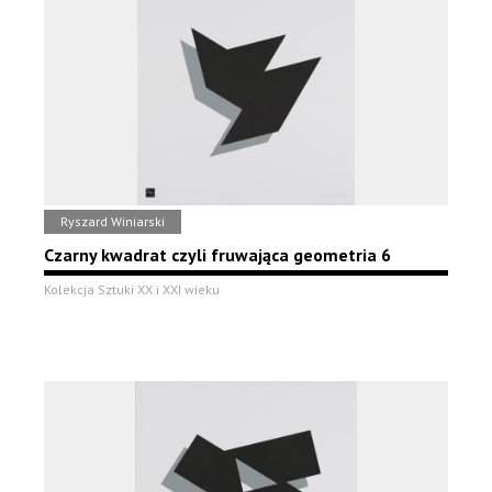
Ryszard Winiarski
Czarny kwadrat czyli fruwająca geometria 6
Kolekcja Sztuki XX i XXI wieku