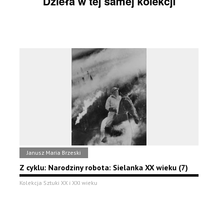
Dzieła w tej samej kolekcji
Janusz Maria Brzeski
Z cyklu: Narodziny robota: Sielanka XX wieku (7)
Kolekcja Sztuki XX i XXI wieku