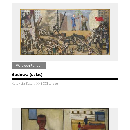
Wojciech Fangor
Budowa (szkic)
Kolekcja Sztuki XX i XXI wieku