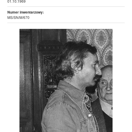
01.10.1969
Numer inwentarzowy:
MS/SN/M/670