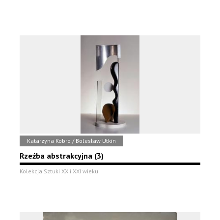
Katarzyna Kobro / Bolesław Utkin
Rzeźba abstrakcyjna (3)
Kolekcja Sztuki XX i XXI wieku