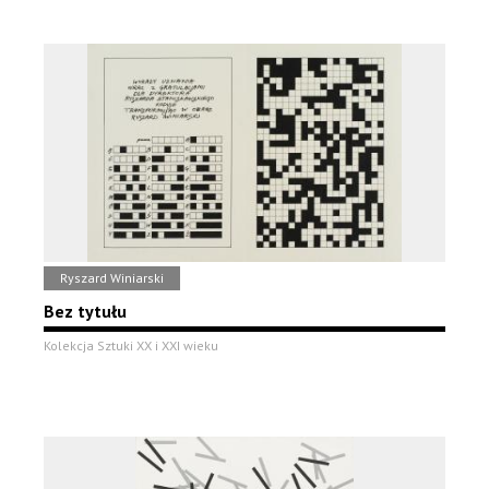
Ryszard Winiarski
Bez tytułu
Kolekcja Sztuki XX i XXI wieku