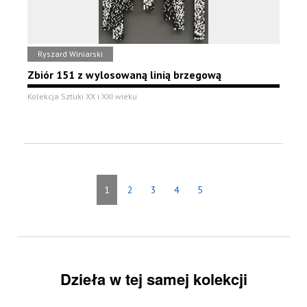
Ryszard Winiarski
Zbiór 151 z wylosowaną linią brzegową
Kolekcja Sztuki XX i XXI wieku
1
2
3
4
5
Dzieła w tej samej kolekcji