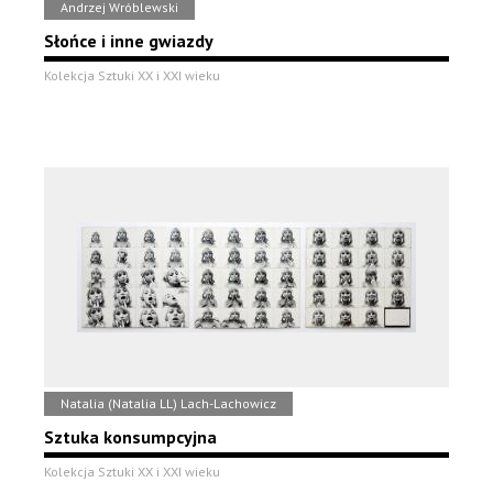
Andrzej Wróblewski
Słońce i inne gwiazdy
Kolekcja Sztuki XX i XXI wieku
Natalia (Natalia LL) Lach-Lachowicz
Sztuka konsumpcyjna
Kolekcja Sztuki XX i XXI wieku