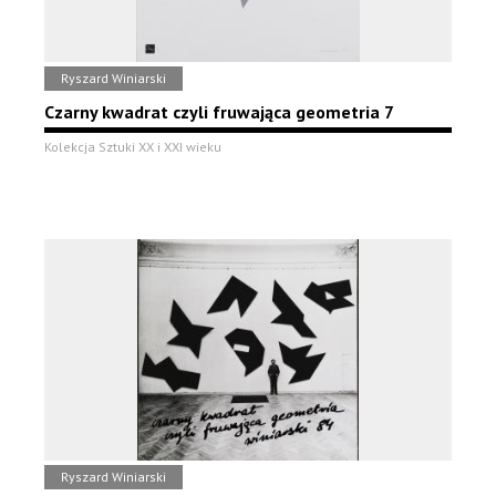
Ryszard Winiarski
Czarny kwadrat czyli fruwająca geometria 7
Kolekcja Sztuki XX i XXI wieku
Ryszard Winiarski