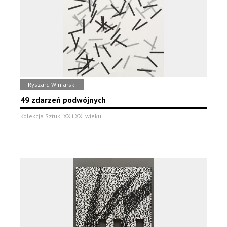
Ryszard Winiarski
49 zdarzeń podwójnych
Kolekcja Sztuki XX i XXI wieku