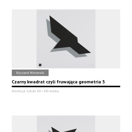
Ryszard Winiarski
Czarny kwadrat czyli fruwająca geometria 5
Kolekcja Sztuki XX i XXI wieku