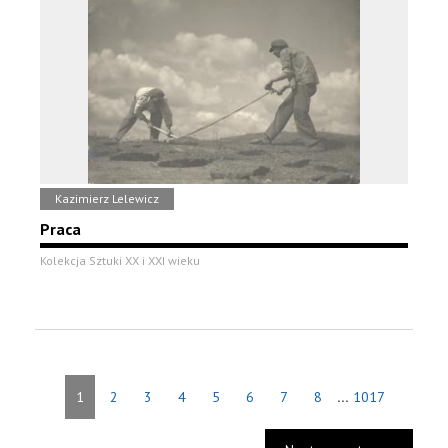
Kazimierz Lelewicz
Praca
Kolekcja Sztuki XX i XXI wieku
...
1
2
3
4
5
6
7
8
1017