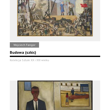
Wojciech Fangor
Budowa (szkic)
Kolekcja Sztuki XX i XXI wieku