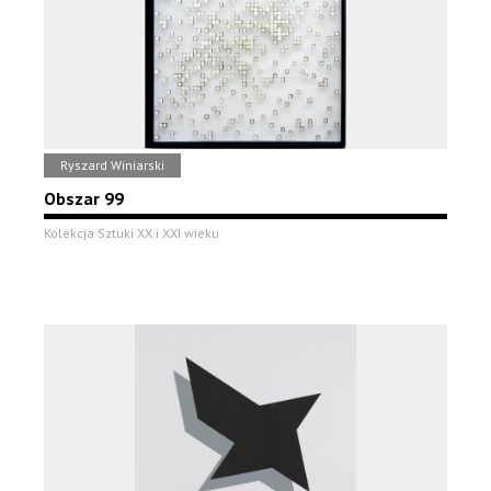
Ryszard Winiarski
Obszar 99
Kolekcja Sztuki XX i XXI wieku