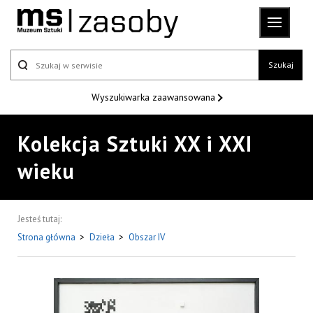
Szukaj
Wyszukiwarka
zaawansowana
Kolekcja Sztuki XX i XXI
wieku
Jesteś tutaj:
Strona główna
>
Dzieła
>
Obszar IV