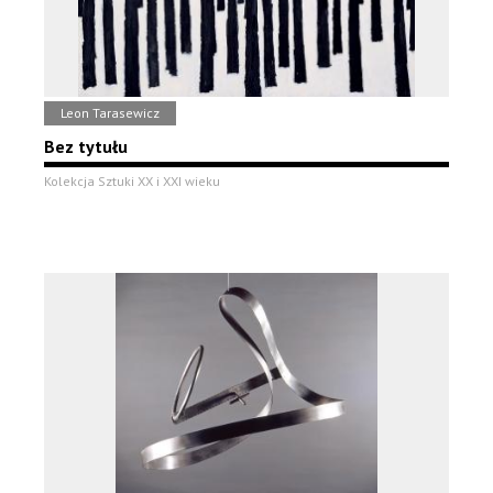
Leon Tarasewicz
Bez tytułu
Kolekcja Sztuki XX i XXI wieku