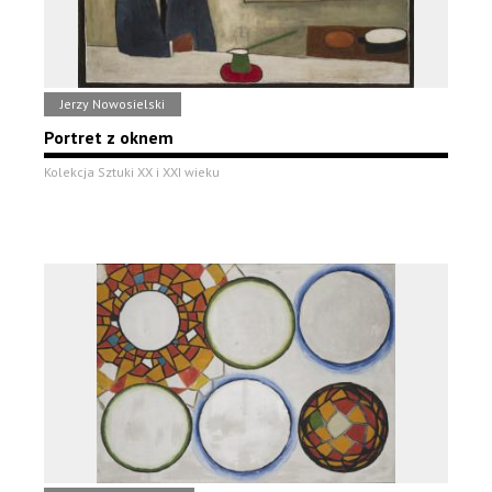
Jerzy Nowosielski
Portret z oknem
Kolekcja Sztuki XX i XXI wieku