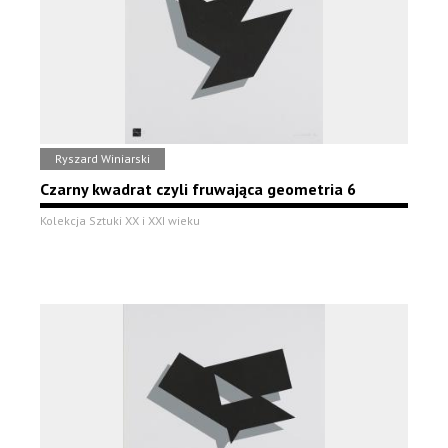
Ryszard Winiarski
Czarny kwadrat czyli fruwająca geometria 6
Kolekcja Sztuki XX i XXI wieku