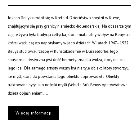
Joseph Beuys urodził się w Krefeld. Dzieciństwo spędził w Kleve,
znajdującym się przy granicy niemiecko-holenderskiej. Na obszarze tym
ciągle żywa była tradycja celtycka, która miała silny wpływ na Beuysa i
której wątki często napotykamy w jego dziełach. W latach 1947–1952
Beuys studiował rzeźbę w Kunstakademie w Düsseldorfie. Jego
spuścizna artystyczna jest dość hermetyczna dla widza, który nie zna
jego idei. Dla samego artysty ważny był nie tyle obiekt, który stworzył,
ile myśl, która do powstania tego obiektu doprowadziła. Obiekty
traktowane były jako nośniki myśli (Vehicle Art). Beuys opatrywał swe
dzieła objaśnieniami,...
Więcej informacji