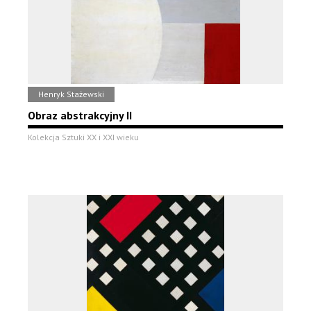
Henryk Stażewski
Obraz abstrakcyjny II
Kolekcja Sztuki XX i XXI wieku