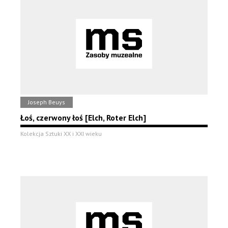
Joseph Beuys
Łoś, czerwony łoś [Elch, Roter Elch]
Kolekcja Sztuki XX i XXI wieku