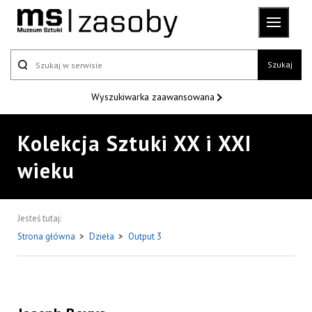
Szukaj
Wyszukiwarka
zaawansowana
Kolekcja Sztuki XX i XXI
wieku
Jesteś tutaj:
Strona główna
>
Dzieła
>
Output 3