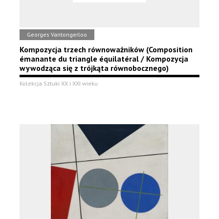
Georges Vantongerloo
Kompozycja trzech równoważników (Composition
émanante du triangle équilatéral / Kompozycja
wywodząca się z trójkąta równobocznego)
Kolekcja Sztuki XX i XXI wieku