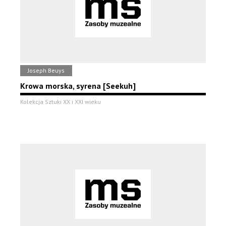
Joseph Beuys
Krowa morska, syrena [Seekuh]
Kolekcja Sztuki XX i XXI wieku