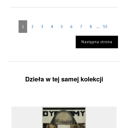
...
1
2
3
4
5
6
7
8
55
Następna strona
Dzieła w tej samej kolekcji