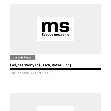
Joseph Beuys
Łoś, czerwony łoś [Elch, Roter Elch]
Kolekcja Sztuki XX i XXI wieku