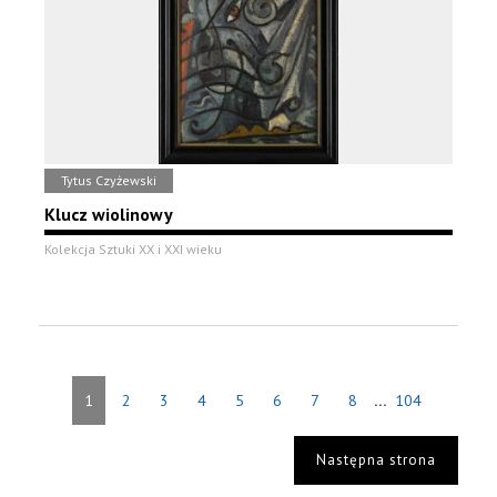
Tytus Czyżewski
Klucz wiolinowy
Kolekcja Sztuki XX i XXI wieku
...
1
2
3
4
5
6
7
8
104
Następna strona